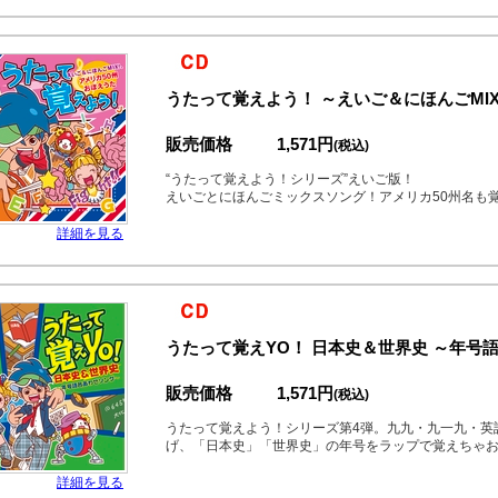
うたって覚えよう！ ～えいご＆にほんごMIX
販売価格
1,571円
(税込)
“うたって覚えよう！シリーズ”えいご版！
えいごとにほんごミックスソング！アメリカ50州名も
詳細を見る
うたって覚えYO！ 日本史＆世界史 ～年号
販売価格
1,571円
(税込)
うたって覚えよう！シリーズ第4弾。九九・九一九・英
げ、「日本史」「世界史」の年号をラップで覚えちゃお
詳細を見る