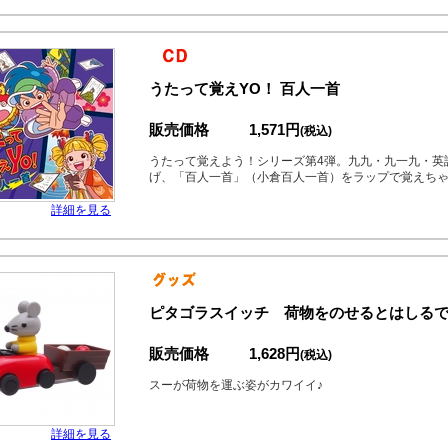
うたって覚えYO！ 百人一首
販売価格
1,571円
(税込)
うたって覚えよう！シリーズ第4弾。九九・九一九・英
げ、「百人一首」（小倉百人一首）をラップで覚えちゃ
詳細を見る
ピタゴラスイッチ 荷物をのせるとはしる
販売価格
1,628円
(税込)
スーが荷物を運ぶ姿がカワイイ♪
詳細を見る