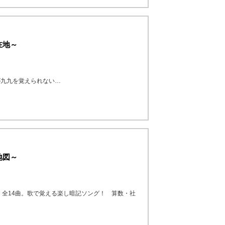
在地～
が九九を覚えられない…
地図～
 全14曲。歌で覚える楽し暗記ソング！ 算数・社