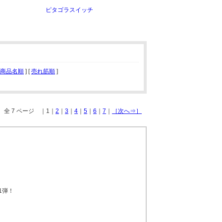
ピタゴラスイッチ
商品名順
] [
売れ筋順
]
全 7 ページ ｜1｜
2
｜
3
｜
4
｜
5
｜
6
｜
7
｜
［次へ⇒］
1弾！