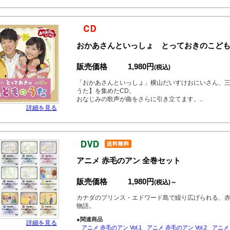
おかあさんといっしょ とっておきのこど
販売価格
1,980円
(税込)
「おかあさんといっしょ」横山だいすけおにいさん、
うた】を集めたCD。
おなじみの歌声が曲をさらに引き立てます。..
詳細を見る
アニメ 赤毛のアン 全巻セット
販売価格
1,980円
(税込)～
カナダのプリンス・エドワード島で繰り広げられる、
物語。
●関連商品
詳細を見る
アニメ 赤毛のアン Vol.1
アニメ 赤毛のアン Vol.2
アニメ 