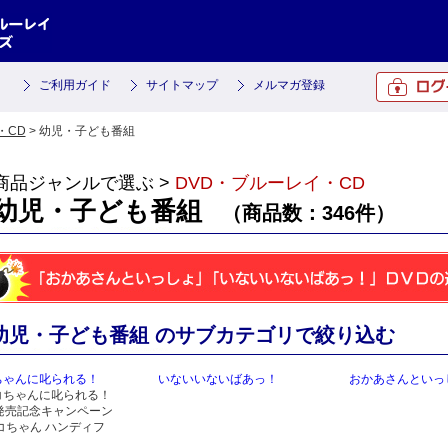
ご利用ガイド
サイトマップ
メルマガ登録
・CD
> 幼児・子ども番組
商品ジャンルで選ぶ >
DVD・ブルーレイ・CD
幼児・子ども番組
（商品数：346件）
幼児・子ども番組 のサブカテゴリで絞り込む
ちゃんに叱られる！
いないいないばあっ！
おかあさんといっ
コちゃんに叱られる！
D発売記念キャンペーン
コちゃん ハンディフ