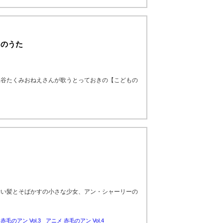
ものうた
三谷たくみおねえさんが歌うとっておきの【こどもの
赤い髪とそばかすの小さな少女、アン・シャーリーの
赤毛のアン Vol.3
アニメ 赤毛のアン Vol.4