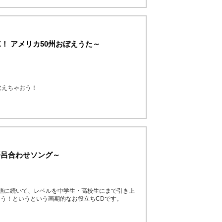
！ アメリカ50州おぼえうた～
覚えちゃおう！
語呂合わせソング～
語に続いて、レベルを中学生・高校生にまで引き上
う！というという画期的なお役立ちCDです。