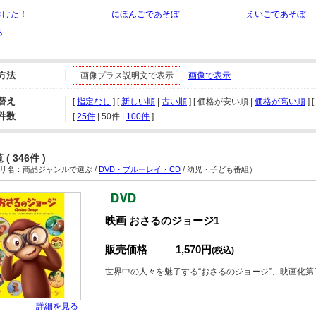
つけた！
にほんごであそぼ
えいごであそぼ
他
方法
画像プラス説明文で表示
画像で表示
替え
[
指定なし
] [
新しい順
|
古い順
] [ 価格が安い順 |
価格が高い順
] [
件数
[ 
25件
 | 
50件
 | 
100件
 ]
( 346件 )
名：商品ジャンルで選ぶ /
DVD・ブルーレイ・CD
/ 幼児・子ども番組）
映画 おさるのジョージ1
販売価格
1,570円
(税込)
世界中の人々を魅了する“おさるのジョージ”、映画化第
詳細を見る