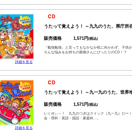
うたって覚えよう！ ～九九のうた、県庁所
販売価格
1,571円
(税込)
「勉強勉強」と言ってもなかなか机に向かわず、子供
そんな悩みをお持ちの親御さんにぴったりのCD！？
詳細を見る
うたって覚えよう！ ～九一九のうた、世界
販売価格
1,571円
(税込)
いくぜぃ～！ 九九のつぎはクイック（九一九）だー！
会・理科・英語・国語・家庭科…。
詳細を見る