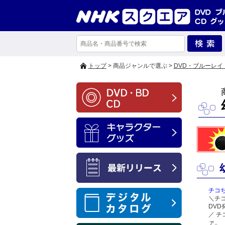
トップ
> 商品ジャンルで選ぶ >
DVD・ブルーレイ
チコ
＼チ
DV
／ チ
ァ..