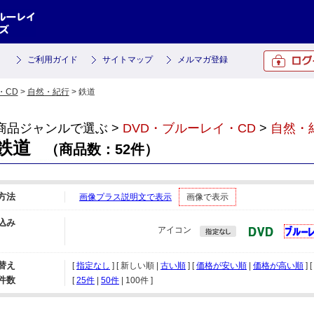
ご利用ガイド
サイトマップ
メルマガ登録
・CD
>
自然・紀行
> 鉄道
商品ジャンルで選ぶ >
DVD・ブルーレイ・CD
>
自然・
鉄道
（商品数：52件）
方法
画像プラス説明文で表示
画像で表示
込み
アイコン
替え
[
指定なし
] [ 新しい順 |
古い順
] [
価格が安い順
|
価格が高い順
] [
件数
[ 
25件
 | 
50件
 | 
100件
 ]