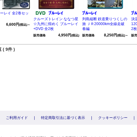
ルーレイ 全2巻セッ
クルーズトレイン ななつ星
列島縦断 鉄道乗りつくしの
決
☆九州に煌めく ブルーレイ
旅 ＪＲ20000km全線走破
12
6,600円
(税込)～
+DVD 全2枚
春編
2
4,950円
8,250円
販売価格
(税込)
販売価格
(税込)～
販
( 9件 )
ご利用ガイド
|
特定商取引法に基づく表示
|
クッキーポリシー
|
〕