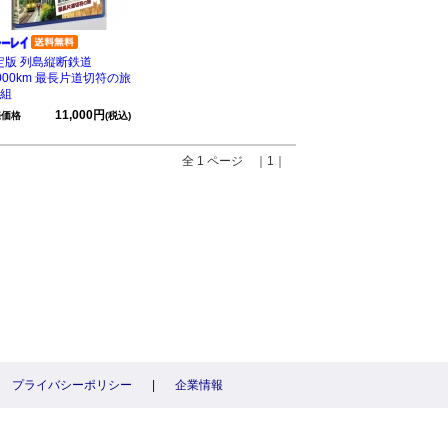
定版 列島縦断鉄道
000km 最長片道切符の旅
枚組
11,000円
売価格
(税込)
全 1 ページ ｜1｜
プライバシーポリシー
|
企業情報