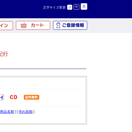
大
中
文字サイズ変更
小
紀行
商品名順
] [
売れ筋順
]