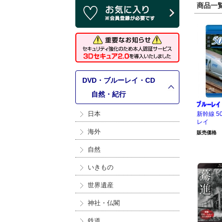
商品一覧 
DVD・ブルーレイ・CD
>
自然・紀行
日本
新幹線 5
レイ
海外
販売価格
自然
いきもの
世界遺産
神社・仏閣
鉄道