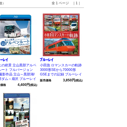
全 1 ページ ｜1｜
鉄道）
上の絶景 立山黒部アルペ
小田急 ロマンスカーの軌跡
ルート フルバージョン
3000形SEから70000形
K撮影作品 立山～黒部湖/
GSEまでの記録 ブルーレイ
部ダム～扇沢 ブルーレイ
3,850円
販売価格
(税込)
4,400円
売価格
(税込)