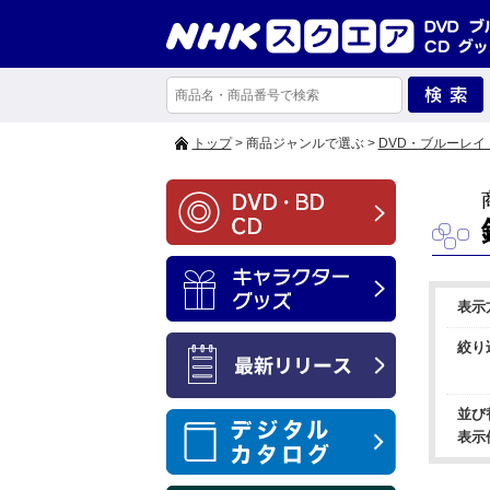
トップ
> 商品ジャンルで選ぶ >
DVD・ブルーレイ
表示
絞り
並び
表示