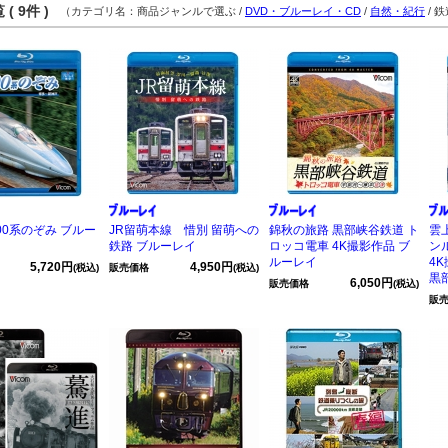
( 9件 )
（カテゴリ名：商品ジャンルで選ぶ /
DVD・ブルーレイ・CD
/
自然・紀行
/ 
00系のぞみ ブルー
JR留萌本線 惜別 留萌への
錦秋の旅路 黒部峡谷鉄道 ト
雲
鉄路 ブルーレイ
ロッコ電車 4K撮影作品 ブ
ン
ルーレイ
4
5,720円
4,950円
(税込)
販売価格
(税込)
黒
6,050円
販売価格
(税込)
販