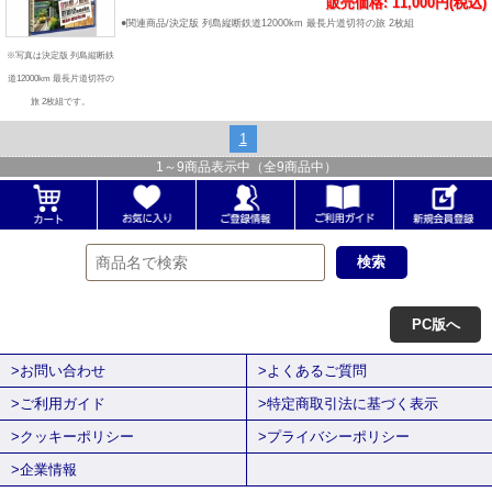
販売価格: 11,000円(税込)
●関連商品/決定版 列島縦断鉄道12000km 最長片道切符の旅 2枚組
※写真は決定版 列島縦断鉄
道12000km 最長片道切符の
旅 2枚組です。
1
1
～
9
商品表示中（全
9
商品中）
PC版へ
>お問い合わせ
>よくあるご質問
>ご利用ガイド
>特定商取引法に基づく表示
>クッキーポリシー
>プライバシーポリシー
>企業情報