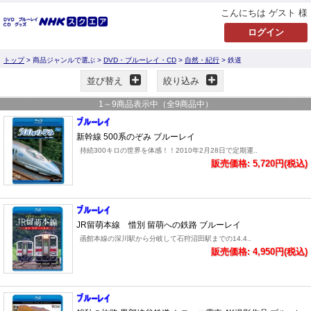
こんにちは ゲスト 様
トップ
> 商品ジャンルで選ぶ >
DVD・ブルーレイ・CD
>
自然・紀行
> 鉄道
並び替え
絞り込み
1
～
9
商品表示中（全
9
商品中）
新幹線 500系のぞみ ブルーレイ
持続300キロの世界を体感！！2010年2月28日で定期運..
販売価格: 5,720円(税込)
JR留萌本線 惜別 留萌への鉄路 ブルーレイ
函館本線の深川駅から分岐して石狩沼田駅までの14.4..
販売価格: 4,950円(税込)