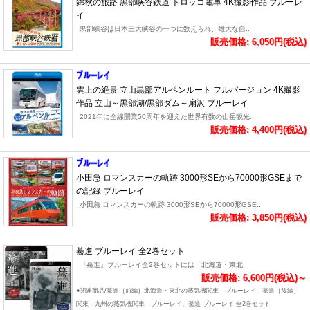
錦秋の旅路 黒部峡谷鉄道 トロッコ電車 4K撮影作品 ブルーレ
イ
黒部峡谷は日本三大峡谷の一つに数えられ、雄大な自..
販売価格: 6,050円(税込)
雲上の絶景 立山黒部アルペンルート フルバージョン 4K撮影
作品 立山～黒部湖/黒部ダム～扇沢 ブルーレイ
2021年に全線開業50周年を迎えた世界有数の山岳観光..
販売価格: 4,400円(税込)
小田急 ロマンスカーの軌跡 3000形SEから70000形GSEまで
の記録 ブルーレイ
小田急 ロマンスカーの軌跡 3000形SEから70000形GSE..
販売価格: 3,850円(税込)
驀進 ブルーレイ 全2巻セット
『驀進』ブルーレイ全2巻セットには「北海道・東北..
販売価格: 6,600円(税込)～
●関連商品/驀進［前編］北海道・東北の蒸気機関車 ブルーレイ、驀進［後編］
関東～九州の蒸気機関車 ブルーレイ、驀進 ブルーレイ 全2巻セット