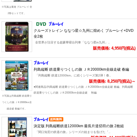
※写真は驀進 ブルーレイ 全
2巻セットです。
クルーズトレイン ななつ星☆九州に煌めく ブルーレイ+DVD
全2枚
全世界が注目する超豪華寝台列車「ななつ星in九州」..
販売価格: 4,950円(税込)
列島縦断 鉄道乗りつくしの旅 ＪＲ20000km全線走破 春編
「列島縦断 鉄道12000km」に続くシリーズ第2弾！春..
販売価格: 8,250円(税込)～
●関連商品/列島縦断 鉄道乗りつくしの旅 ＪＲ20000km全線走破 春編、列島縦断
鉄道乗りつくしの旅 ＪＲ20000km全線走破 秋編
※写真は列島縦断 鉄道乗り
つくしの旅 ＪＲ20000km全
線走破 春編です。
決定版 列島縦断鉄道12000km 最長片道切符の旅 2枚組
「関口知宏の鉄道の旅」シリーズの始まりを告げた「..