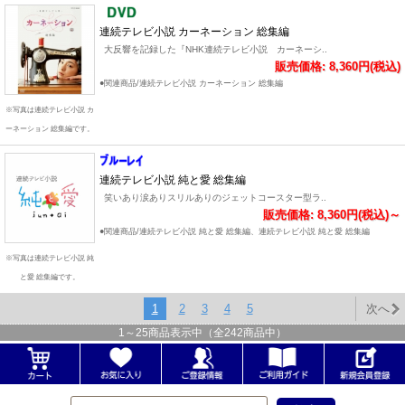
連続テレビ小説 カーネーション 総集編
大反響を記録した『NHK連続テレビ小説 カーネーシ..
販売価格: 8,360円(税込)
●関連商品/連続テレビ小説 カーネーション 総集編
※写真は連続テレビ小説 カ
ーネーション 総集編です。
連続テレビ小説 純と愛 総集編
笑いあり涙ありスリルありのジェットコースター型ラ..
販売価格: 8,360円(税込)～
●関連商品/連続テレビ小説 純と愛 総集編、連続テレビ小説 純と愛 総集編
※写真は連続テレビ小説 純
と愛 総集編です。
1
2
3
4
5
次へ
1
～
25
商品表示中（全
242
商品中）