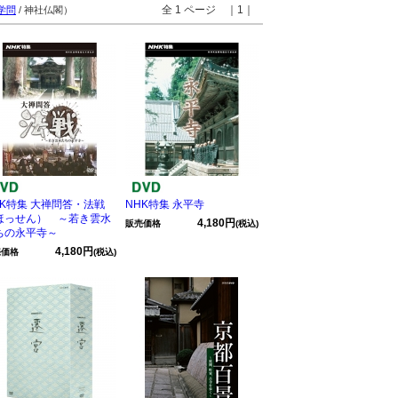
全 1 ページ ｜1｜
学問
/ 神社仏閣）
HK特集 大禅問答・法戦
NHK特集 永平寺
ほっせん） ～若き雲水
4,180円
販売価格
(税込)
ちの永平寺～
4,180円
売価格
(税込)