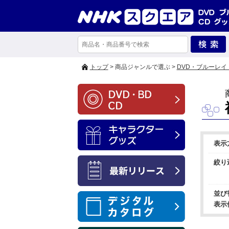
トップ
> 商品ジャンルで選ぶ >
DVD・ブルーレイ
表示
絞り
並び
表示