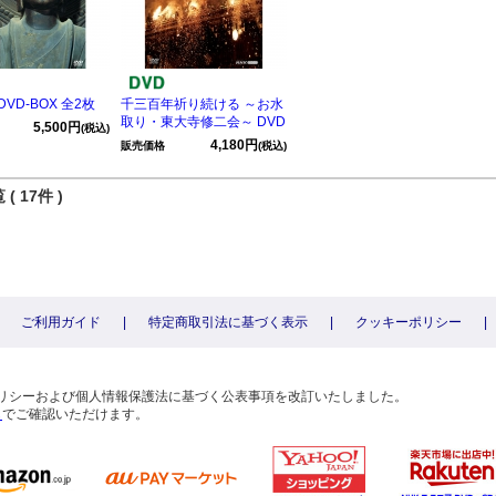
VD-BOX 全2枚
千三百年祈り続ける ～お水
取り・東大寺修二会～ DVD
5,500円
(税込)
4,180円
販売価格
(税込)
( 17件 )
ご利用ガイド
|
特定商取引法に基づく表示
|
クッキーポリシー
|
〕
ーポリシーおよび個人情報保護法に基づく公表事項を改訂いたしました。
ら
でご確認いただけます。