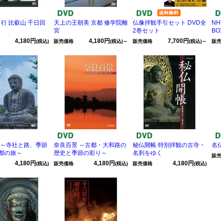
 行 比叡山 千日回
天上の王朝美 京都 修学院離
仏像拝観手引セット DVD全
NH
宮
2巻セット
BO
4,180円
4,180円
7,700円
(税込)
販売価格
(税込)～
販売価格
(税込)～
販
 ～寺社と路、季節
奈良百景 ～古都・大和路の
秘仏開帳 特別拝観の古寺・
名
都の旅～
歴史と季節の彩り～
名刹をゆく
販
4,180円
4,180円
4,180円
(税込)
販売価格
(税込)
販売価格
(税込)