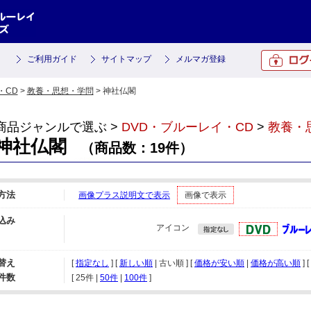
ご利用ガイド
サイトマップ
メルマガ登録
・CD
>
教養・思想・学問
> 神社仏閣
商品ジャンルで選ぶ >
DVD・ブルーレイ・CD
>
教養・
神社仏閣
（商品数：19件）
方法
画像プラス説明文で表示
画像で表示
込み
アイコン
替え
[
指定なし
] [
新しい順
| 古い順 ] [
価格が安い順
|
価格が高い順
] [
件数
[ 
25件
 | 
50件
 | 
100件
 ]