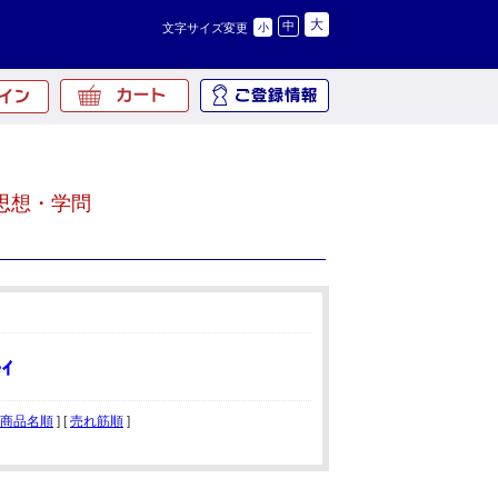
大
中
文字サイズ変更
小
思想・学問
商品名順
] [
売れ筋順
]