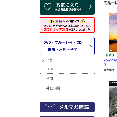
商品一覧 
DVD・ブルーレイ・CD
>
教養・思想・学問
仏教
安芸の宮
季
講演
販売価格
学問
神社仏閣