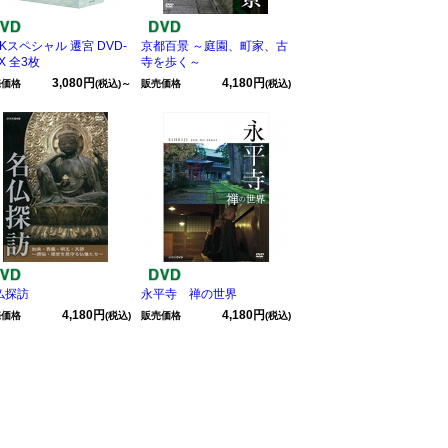
Kスペシャル 遷宮 DVD-
京都百景 ～庭園、町家、古
X 全3枚
寺を歩く～
3,080円
4,180円
売価格
(税込)～
販売価格
(税込)
仏探訪
永平寺 禅の世界
4,180円
4,180円
売価格
(税込)
販売価格
(税込)