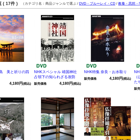
( 17件 )
（カテゴリ名：商品ジャンルで選ぶ /
DVD・ブルーレイ・CD
/
教養・思想・
島 美と祈りの四
NHKスペシャル 靖国神社
NHK特集 奈良・お水取り
N
占領下の知られざる攻防
（
4,180円
販売価格
(税込)
た
4,180円
4,180円
(税込)
販売価格
(税込)
販