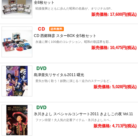
全8枚セット
戦後復興とともに歩んだ昭和の名曲が、オリジナルSP..
販売価格: 17,600円(税込)
CD 西郷輝彦 スターBOX 全5枚セット
永遠に輝く100曲のコレクション。昭和の歌謡界を彩..
販売価格: 10,475円(税込)
島津亜矢リサイタル2011 曙光
亜矢が熱く歌う！妖艶に演じる！迫力のステージをど..
販売価格: 5,028円(税込)
氷川きよし スペシャルコンサート2011 きよしこの夜 Vol.11
ファン待望！大人気の定番アイテム・氷川きよしスペ..
販売価格: 4,713円(税込)