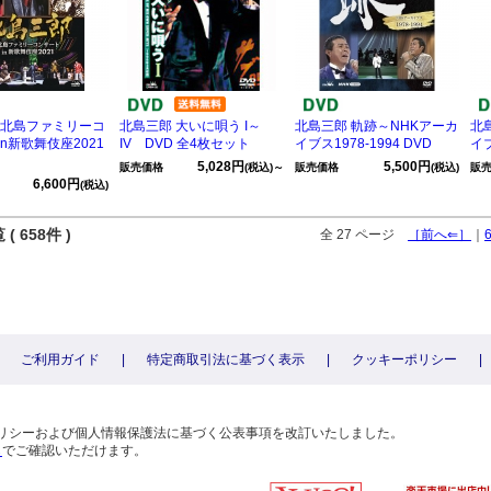
 北島ファミリーコ
北島三郎 大いに唄う I～
北島三郎 軌跡～NHKアーカ
北
n新歌舞伎座2021
IV DVD 全4枚セット
イブス1978-1994 DVD
イブ
5,028円
5,500円
販売価格
(税込)～
販売価格
(税込)
販
6,600円
(税込)
( 658件 )
全 27 ページ
［前へ⇐］
｜
ご利用ガイド
|
特定商取引法に基づく表示
|
クッキーポリシー
|
〕
ーポリシーおよび個人情報保護法に基づく公表事項を改訂いたしました。
ら
でご確認いただけます。