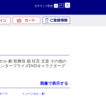
大
中
文字サイズ変更
小
ル 劇 歌舞伎 能 狂言 文楽 その他の
エンタープライズDVDキャラクターグ
画像で表示する
オペラ
ミュージカル・劇