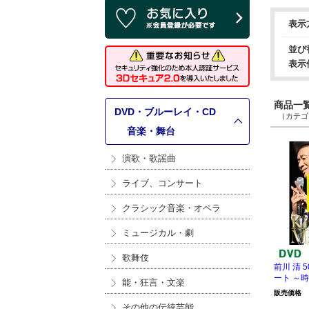
表示
並び
表示
商品一覧 
DVD・ブルーレイ・CD
（カテゴリ
>
音楽・舞台
演歌・歌謡曲
ライブ、コンサート
クラシック音楽・オペラ
ミュージカル・劇
歌舞伎
前川 清 
ート ～時
能・狂言・文楽
販売価格
その他の伝統芸能