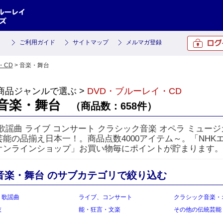
ご利用ガイド
サイトマップ
メルマガ登録
・CD
> 音楽・舞台
商品ジャンルで選ぶ >
DVD・ブルーレイ・CD
音楽・舞台
（商品数：658件）
歌謡曲 ライブ コンサート クラシック音楽 オペラ ミュージカ
芸能の品揃え日本一！。商品点数4000アイテム～。「NHK
オンラインショップ」お買い物毎にポイントが貯まります。
音楽・舞台 のサブカテゴリで絞り込む
・歌謡曲
ライブ、コンサート
クラシック音楽・
伎
能・狂言・文楽
その他の伝統芸能