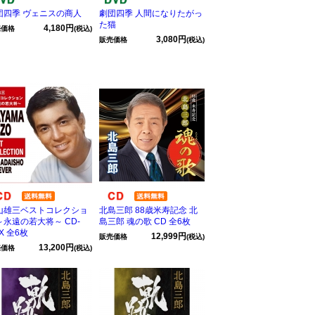
団四季 ヴェニスの商人
劇団四季 人間になりたがっ
た猫
4,180円
売価格
(税込)
3,080円
販売価格
(税込)
山雄三ベストコレクショ
北島三郎 88歳米寿記念 北
～永遠の若大将～ CD-
島三郎 魂の歌 CD 全6枚
X 全6枚
12,999円
販売価格
(税込)
13,200円
売価格
(税込)