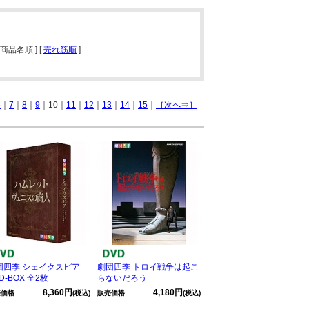
[ 商品名順 ] [
売れ筋順
]
6
｜
7
｜
8
｜
9
｜10｜
11
｜
12
｜
13
｜
14
｜
15
｜
［次へ⇒］
団四季 シェイクスピア
劇団四季 トロイ戦争は起こ
D-BOX 全2枚
らないだろう
8,360円
4,180円
売価格
(税込)
販売価格
(税込)