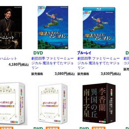
 ハムレット
劇団四季 ファミリーミュー
劇団四季 ファミリーミュー
劇
ジカル 魔法をすてたマジョ
ジカル 魔法をすてたマジョ
コ
4,180円
(税込)
リン
リン
販
3,080円
3,630円
販売価格
(税込)
販売価格
(税込)