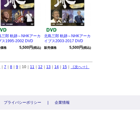
島三郎 軌跡～NHKアーカ
北島三郎 軌跡～NHKアーカ
ス1995-2002 DVD
イブス2003-2017 DVD
5,500円
5,500円
売価格
(税込)
販売価格
(税込)
6
｜
7
｜
8
｜
9
｜10｜
11
｜
12
｜
13
｜
14
｜
15
｜
［次へ⇒］
プライバシーポリシー
|
企業情報