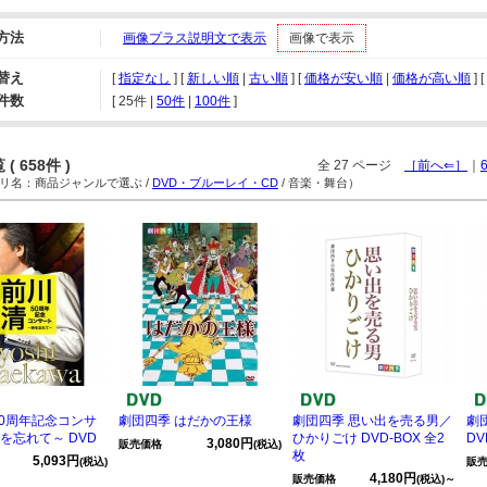
方法
画像プラス説明文で表示
画像で表示
替え
[
指定なし
] [
新しい順
|
古い順
] [
価格が安い順
|
価格が高い順
] 
件数
[ 
25件
 | 
50件
 | 
100件
 ]
( 658件 )
全 27 ページ
［前へ⇐］
｜
名：商品ジャンルで選ぶ /
DVD・ブルーレイ・CD
/ 音楽・舞台）
50周年記念コンサ
劇団四季 はだかの王様
劇団四季 思い出を売る男／
劇
を忘れて～ DVD
ひかりごけ DVD-BOX 全2
DV
3,080円
販売価格
(税込)
枚
5,093円
(税込)
販
4,180円
販売価格
(税込)～