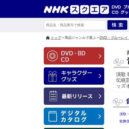
トップ
> 商品ジャンルで選ぶ >
DVD・ブルーレイ
演歌 
伝統
ッズ
演歌
歌舞