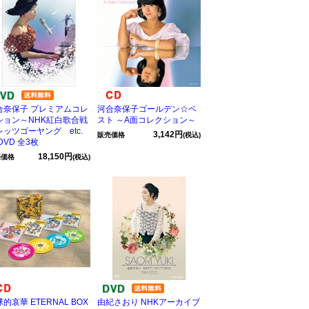
合奈保子 プレミアムコレ
河合奈保子ゴールデン☆ベ
ション～NHK紅白歌合戦
スト ～A面コレクション～
レッツゴーヤング etc.
3,142円
販売価格
(税込)
DVD 全3枚
18,150円
売価格
(税込)
的哀華 ETERNAL BOX
由紀さおり NHKアーカイブ