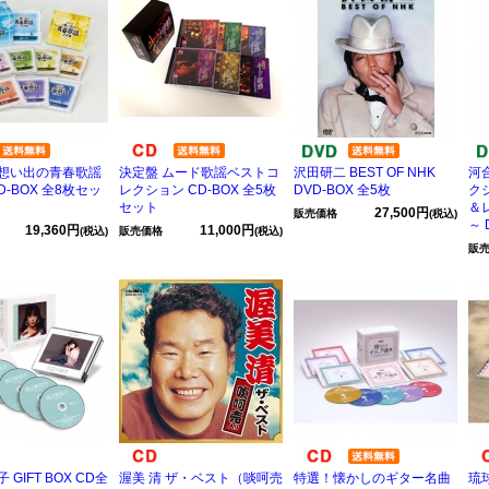
想い出の青春歌謡
決定盤 ムード歌謡ベストコ
沢田研二 BEST OF NHK
河
D-BOX 全8枚セッ
レクション CD-BOX 全5枚
DVD-BOX 全5枚
ク
セット
＆
27,500円
販売価格
(税込)
～ 
19,360円
11,000円
(税込)
販売価格
(税込)
販
GIFT BOX CD全
渥美 清 ザ・ベスト（啖呵売
特選！懐かしのギター名曲
琉球