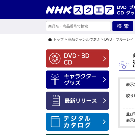
トップ
> 商品ジャンルで選ぶ >
DVD・ブルーレイ
表示
絞り
並び
表示