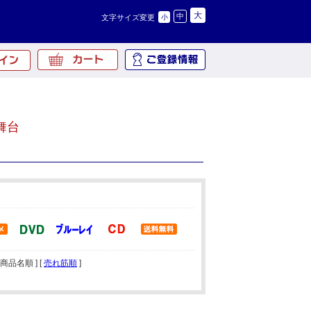
大
中
文字サイズ変更
小
舞台
[ 商品名順 ] [
売れ筋順
]