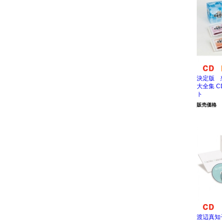
決定版 
大全集 C
ト
販売価格
渡辺真知子 