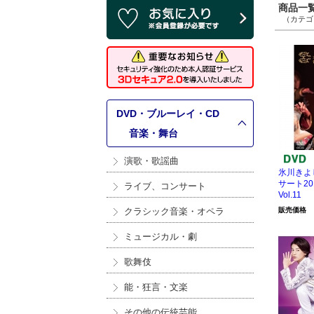
商品一覧 
（カテゴリ
DVD・ブルーレイ・CD
>
音楽・舞台
演歌・歌謡曲
氷川きよ
サート20
ライブ、コンサート
Vol.11
クラシック音楽・オペラ
販売価格
ミュージカル・劇
歌舞伎
能・狂言・文楽
その他の伝統芸能