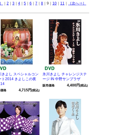
］
｜
2
｜
3
｜
4
｜
5
｜
6
｜
7
｜
8
｜9｜
10
｜
11
｜
［次へ⇒］
川きよし スペシャルコン
氷川きよし チャレンジステ
ート2014 きよしこの夜
ージ IN 中野サンプラザ
.14
4,400円
販売価格
(税込)
4,715円
売価格
(税込)