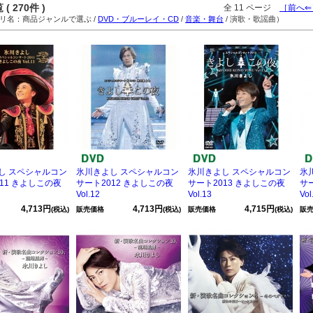
( 270件 )
全 11 ページ
［前へ⇐
名：商品ジャンルで選ぶ /
DVD・ブルーレイ・CD
/
音楽・舞台
/ 演歌・歌謡曲）
し スペシャルコン
氷川きよし スペシャルコン
氷川きよし スペシャルコン
氷
11 きよしこの夜
サート2012 きよしこの夜
サート2013 きよしこの夜
サ
Vol.12
Vol.13
Vol
4,713円
4,713円
4,715円
(税込)
販売価格
(税込)
販売価格
(税込)
販