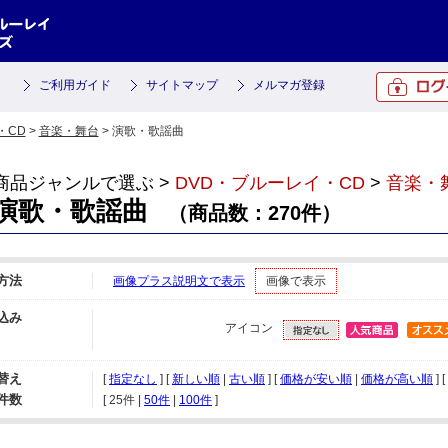
ご利用ガイド
サイトマップ
メルマガ登録
・CD
>
音楽・舞台
> 演歌・歌謡曲
商品ジャンルで選ぶ >
DVD・ブルーレイ・CD
>
音楽・
演歌・歌謡曲
（商品数：270件）
方法
画像プラス説明文で表示
画像で表示
込み
アイコン
替え
[
指定なし
] [
新しい順
|
古い順
] [
価格が安い順
|
価格が高い順
] 
件数
[ 
25件
 | 
50件
 | 
100件
 ]