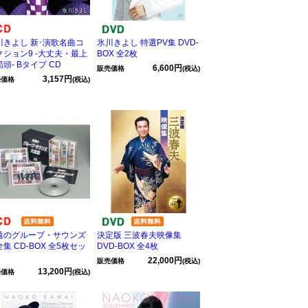
川きよし 新･演歌名曲コ
氷川きよし 特選PV集 DVD-
クション9 -大丈夫・最上
BOX 全2枚
頭- Bタイプ CD
6,600円
販売価格
(税込)
3,157円
売価格
(税込)
遠のグループ・サウンズ
決定版 三波春夫映像集
集 CD-BOX 全5枚セッ
DVD-BOX 全4枚
22,000円
販売価格
(税込)
13,200円
売価格
(税込)