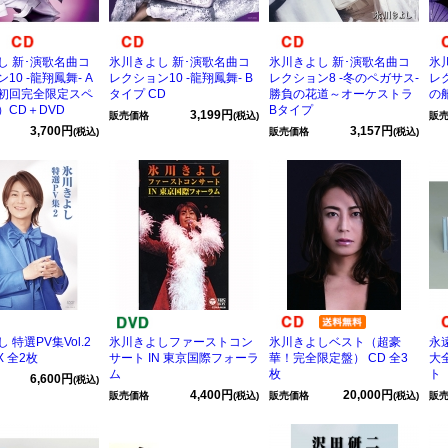
し 新･演歌名曲コ
氷川きよし 新･演歌名曲コ
氷川きよし 新･演歌名曲コ
氷
10 -龍翔鳳舞- A
レクション10 -龍翔鳳舞- B
レクション8 -冬のペガサス-
レ
初回完全限定スペ
タイプ CD
勝負の花道～オーケストラ
の船
）CD＋DVD
Bタイプ
3,199円
販売価格
(税込)
販
3,700円
3,157円
(税込)
販売価格
(税込)
 特選PV集Vol.2
氷川きよしファーストコン
氷川きよしベスト（超豪
永
X 全2枚
サート IN 東京国際フォーラ
華！完全限定盤） CD 全3
大全
ム
枚
ト
6,600円
(税込)
4,400円
20,000円
販売価格
(税込)
販売価格
(税込)
販