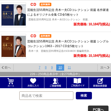
芸能生活55周年記念 舟木一夫CDコレクション 前篇 名作家達
によるオリジナル全集 CD全5枚セット
芸能生活55周年記念 舟木一夫CDコレクション 前篇..
販売価格: 10,184円(税込)
芸能生活55周年記念 舟木一夫CDコレクション 後篇 シングル
コレクション1963～2017 CD全5枚セット
舟木一夫 芸能生活55周年記念のCD-BOX 後編発売決..
販売価格: 10,184円(税込)
前へ
7
8
9
10
11
次へ
226
～
250
商品表示中（全
270
商品中）
PC版へ