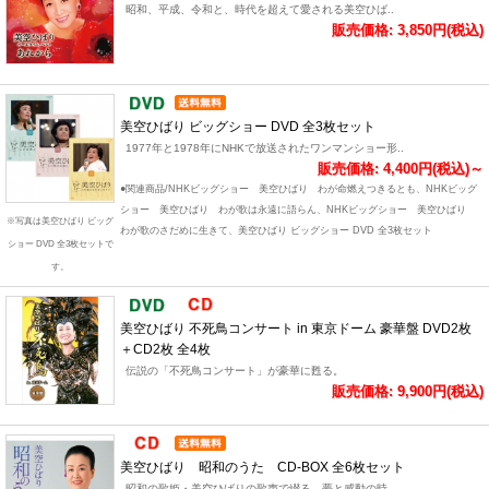
昭和、平成、令和と、時代を超えて愛される美空ひば..
販売価格: 3,850円(税込)
美空ひばり ビッグショー DVD 全3枚セット
1977年と1978年にNHKで放送されたワンマンショー形..
販売価格: 4,400円(税込)～
●関連商品/NHKビッグショー 美空ひばり わが命燃えつきるとも、NHKビッグ
ショー 美空ひばり わが歌は永遠に語らん、NHKビッグショー 美空ひばり
※写真は美空ひばり ビッグ
わが歌のさだめに生きて、美空ひばり ビッグショー DVD 全3枚セット
ショー DVD 全3枚セットで
す。
美空ひばり 不死鳥コンサート in 東京ドーム 豪華盤 DVD2枚
＋CD2枚 全4枚
伝説の「不死鳥コンサート」が豪華に甦る。
販売価格: 9,900円(税込)
美空ひばり 昭和のうた CD-BOX 全6枚セット
昭和の歌姫・美空ひばりの歌声で綴る、夢と感動の時..