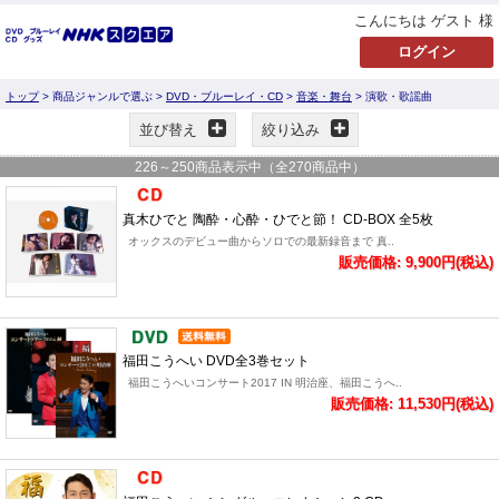
こんにちは ゲスト 様
トップ
> 商品ジャンルで選ぶ >
DVD・ブルーレイ・CD
>
音楽・舞台
> 演歌・歌謡曲
並び替え
絞り込み
226
～
250
商品表示中（全
270
商品中）
真木ひでと 陶酔・心酔・ひでと節！ CD-BOX 全5枚
オックスのデビュー曲からソロでの最新録音まで 真..
販売価格: 9,900円(税込)
福田こうへい DVD全3巻セット
福田こうへいコンサート2017 IN 明治座、福田こうへ..
販売価格: 11,530円(税込)