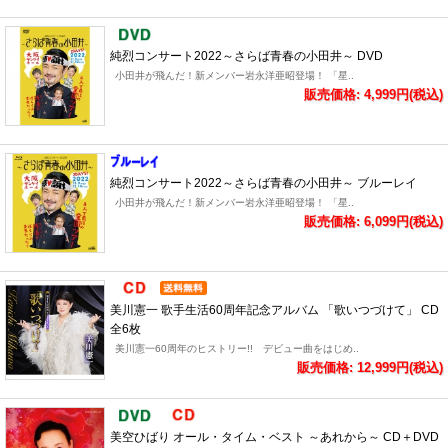
純烈コンサート2022～さらば青春の小田井～ DVD
小田井が飛んだ！新メンバー岩永洋亜昭登場！ 「星..
販売価格: 4,999円(税込)
純烈コンサート2022～さらば青春の小田井～ ブルーレイ
小田井が飛んだ！新メンバー岩永洋亜昭登場！ 「星..
販売価格: 6,099円(税込)
美川憲一 歌手生活60周年記念アルバム 「歌いつづけて」 CD
全6枚
美川憲一60周年のヒストリー!! デビュー曲をはじめ..
販売価格: 12,999円(税込)
美空ひばり オール・タイム・ベスト ～あれから～ CD＋DVD