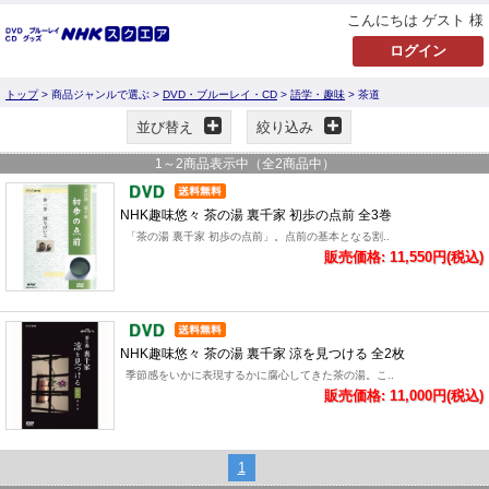
こんにちは ゲスト 様
トップ
> 商品ジャンルで選ぶ >
DVD・ブルーレイ・CD
>
語学・趣味
> 茶道
並び替え
絞り込み
1
～
2
商品表示中（全
2
商品中）
NHK趣味悠々 茶の湯 裏千家 初歩の点前 全3巻
「茶の湯 裏千家 初歩の点前」。点前の基本となる割..
販売価格: 11,550円(税込)
NHK趣味悠々 茶の湯 裏千家 涼を見つける 全2枚
季節感をいかに表現するかに腐心してきた茶の湯。こ..
販売価格: 11,000円(税込)
1