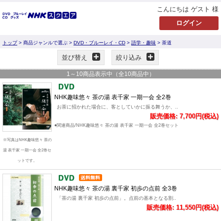
こんにちは ゲスト 様
トップ
> 商品ジャンルで選ぶ >
DVD・ブルーレイ・CD
>
語学・趣味
> 茶道
並び替え
絞り込み
1
～
10
商品表示中（全
10
商品中）
NHK趣味悠々 茶の湯 表千家 一期一会 全2巻
お茶に招かれた場合に、客としていかに振る舞うか、..
販売価格: 7,700円(税込)
●関連商品/NHK趣味悠々 茶の湯 表千家 一期一会 全2巻セット
※写真はNHK趣味悠々 茶の
湯 表千家 一期一会 全2巻セ
ットです。
NHK趣味悠々 茶の湯 裏千家 初歩の点前 全3巻
「茶の湯 裏千家 初歩の点前」。点前の基本となる割..
販売価格: 11,550円(税込)