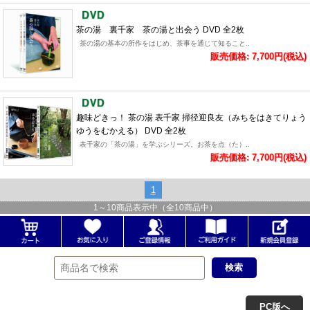
茶の湯 裏千家 茶の湯と出会う DVD 全2枚
茶の湯の基本の所作をはじめ、茶事を通じて知ること..
販売価格: 7,700円(税込)
趣味どきっ！ 茶の湯 表千家 掃径迎良友（みちをはきてりょう
ゆうをむかえる） DVD 全2枚
表千家の「茶の湯」を学ぶシリーズ。お茶を点（た）..
販売価格: 7,700円(税込)
1
1
～
10
商品表示中（全
10
商品中）
PC版へ