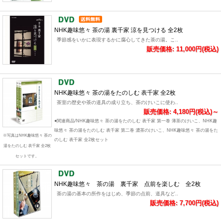
NHK趣味悠々 茶の湯 裏千家 涼を見つける 全2枚
季節感をいかに表現するかに腐心してきた茶の湯。こ..
販売価格: 11,000円(税込)
NHK趣味悠々 茶の湯をたのしむ 表千家 全2枚
茶室の歴史や茶の道具の成り立ち、茶のけいこに使わ..
販売価格: 4,180円(税込)～
●関連商品/NHK趣味悠々 茶の湯をたのしむ 表千家 第一巻 薄茶のけいこ、NHK趣
味悠々 茶の湯をたのしむ 表千家 第二巻 濃茶のけいこ、NHK趣味悠々 茶の湯をた
※写真はNHK趣味悠々 茶の
のしむ 表千家 全2枚セット
湯をたのしむ 表千家 全2枚
セットです。
NHK趣味悠々 茶の湯 裏千家 点前を楽しむ 全2枚
茶の湯の基本の所作をはじめ、季節の点前、道具など..
販売価格: 7,700円(税込)