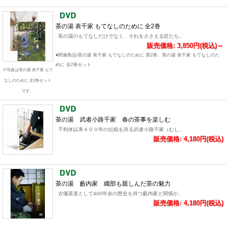
茶の湯 表千家 もてなしのために 全2巻
茶の湯のもてなしだけでなく、それをささえる匠たち..
販売価格: 3,850円(税込)～
●関連商品/茶の湯 表千家 もてなしのために 第2巻、茶の湯 表千家 もてなしのた
めに 全2巻セット
※写真は茶の湯 表千家 もて
なしのために 全2巻セット
です。
茶の湯 武者小路千家 春の茶事を楽しむ
千利休以来４００年の伝統を誇る武者小路千家（むし..
販売価格: 4,180円(税込)
茶の湯 藪内家 織部も親しんだ茶の魅力
古儀茶道として400年余の歴史を持つ藪内家と関係が..
販売価格: 4,180円(税込)