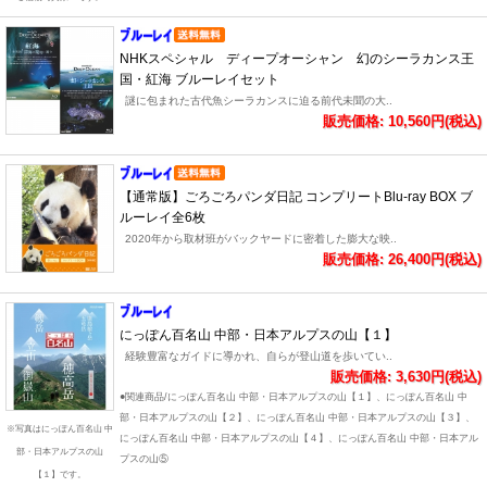
NHKスペシャル ディープオーシャン 幻のシーラカンス王
国・紅海 ブルーレイセット
謎に包まれた古代魚シーラカンスに迫る前代未聞の大..
販売価格: 10,560円(税込)
【通常版】ごろごろパンダ日記 コンプリートBlu-ray BOX ブ
ルーレイ全6枚
2020年から取材班がバックヤードに密着した膨大な映..
販売価格: 26,400円(税込)
にっぽん百名山 中部・日本アルプスの山【１】
経験豊富なガイドに導かれ、自らが登山道を歩いてい..
販売価格: 3,630円(税込)
●関連商品/にっぽん百名山 中部・日本アルプスの山【１】、にっぽん百名山 中
部・日本アルプスの山【２】、にっぽん百名山 中部・日本アルプスの山【３】、
※写真はにっぽん百名山 中
にっぽん百名山 中部・日本アルプスの山【４】、にっぽん百名山 中部・日本アル
部・日本アルプスの山
プスの山⑤
【１】です。