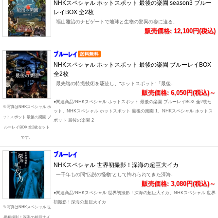
NHKスペシャル ホットスポット 最後の楽園 season3 ブルー
レイBOX 全2枚
福山雅治のナビゲートで地球と生物の驚異の姿に迫る..
販売価格: 12,100円(税込)
NHKスペシャル ホットスポット 最後の楽園 ブルーレイBOX
全2枚
最先端の特撮技術を駆使し、“ホットスポット”「最後..
販売価格: 6,050円(税込)～
●関連商品/NHKスペシャル ホットスポット 最後の楽園 ブルーレイBOX 全2枚セ
※写真はNHKスペシャル ホ
ット、NHKスペシャル ホットスポット 最後の楽園 1、NHKスペシャル ホットス
ットスポット 最後の楽園 ブ
ポット 最後の楽園 2
ルーレイBOX 全2枚セット
です。
NHKスペシャル 世界初撮影！深海の超巨大イカ
一千年もの間“伝説の怪物”として怖れられてきた深海..
販売価格: 3,080円(税込)～
●関連商品/NHKスペシャル 世界初撮影！深海の超巨大イカ、NHKスペシャル 世界
初撮影！深海の超巨大イカ
※写真はNHKスペシャル 世
界初撮影！深海の超巨大イ