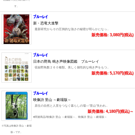
す。
新・恐竜大進撃
最新研究からその圧倒的な強さの秘密が明らかになっ..
販売価格: 3,080円(税込)
日本の野鳥 鳴き声映像図鑑 ブルーレイ
収録野鳥数２６０種類。美しく個性的な鳴き声をもつ..
販売価格: 5,170円(税込)
映像詩 里山 ～劇場版～
原生の自然と人里をつなぐ暮らしの場―“里山”失われ..
販売価格: 4,180円(税込)～
●関連商品/映像詩 里山 ～劇場版～、映像詩 里山 ～劇場版～
※写真は映像詩 里山 ～劇場
版～です。