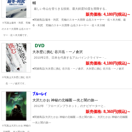
輔
厳しい冬山を登りきる技術、最大斜度50度を滑降する..
販売価格: 4,180円(税込)～
●関連商品/厳冬・利尻 究極のスキー大滑降 山岳スキーヤー・佐々木大輔、厳
※写真は厳冬・利尻 究極
冬・利尻 究極のスキー大滑降 山岳スキーヤー・佐々木大輔
のスキー大滑降 山岳スキー
ヤー・佐々木大輔です。
大氷壁に挑む 谷川岳・一ノ倉沢
2010年2月、日本を代表するアルパインクライマー・..
販売価格: 4,180円(税込)～
●関連商品/大氷壁に挑む 谷川岳・一ノ倉沢、大氷壁に挑む 谷川岳・一ノ倉沢
※写真は大氷壁に挑む 谷川
岳・一ノ倉沢です。
大沢たかお 神秘の北極圏 ―光と闇の旅―
2012年 「フローズンプラネット」のナビゲーターと..
販売価格: 8,360円(税込)～
●関連商品/大沢たかお 神秘の北極圏 ―光と闇の旅―、大沢たかお 神秘の北極圏
―光と闇の旅―
※写真は大沢たかお 神秘の
北極圏 ―光と闇の旅―で