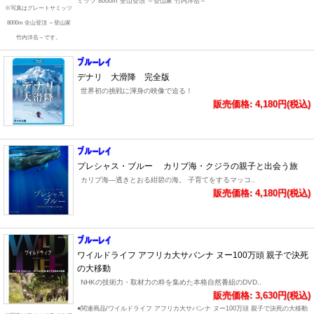
ミッツ 8000m 全山登頂 ～登山家 竹内洋岳～
※写真はグレートサミッツ
8000m 全山登頂 ～登山家
竹内洋岳～です。
デナリ 大滑降 完全版
世界初の挑戦に渾身の映像で迫る！
販売価格: 4,180円(税込)
プレシャス・ブルー カリブ海・クジラの親子と出会う旅
カリブ海―透きとおる紺碧の海。 子育てをするマッコ..
販売価格: 4,180円(税込)
ワイルドライフ アフリカ大サバンナ ヌー100万頭 親子で決死
の大移動
NHKの技術力・取材力の粋を集めた本格自然番組のDVD..
販売価格: 3,630円(税込)
●関連商品/ワイルドライフ アフリカ大サバンナ ヌー100万頭 親子で決死の大移動