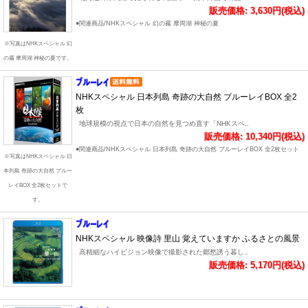
販売価格: 3,630円(税込)
●関連商品/NHKスペシャル 幻の霧 摩周湖 神秘の夏
※写真はNHKスペシャル 幻
の霧 摩周湖 神秘の夏です。
NHKスペシャル 日本列島 奇跡の大自然 ブルーレイBOX 全2
枚
地球規模の視点で日本の自然を見つめ直す「NHKスペ..
販売価格: 10,340円(税込)
●関連商品/NHKスペシャル 日本列島 奇跡の大自然 ブルーレイBOX 全2枚セット
※写真はNHKスペシャル 日
本列島 奇跡の大自然 ブルー
レイBOX 全2枚セットで
す。
NHKスペシャル 映像詩 里山 覚えていますか ふるさとの風景
高精細なハイビジョン映像で撮影された郷愁誘う暮し..
販売価格: 5,170円(税込)