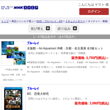
こんにちは ゲスト 様
トップ
> 商品ジャンルで選ぶ >
DVD・ブルーレイ・CD
>
ドキュメンタリー
> ネイチャー・動物
並び替え
絞り込み
1
～
47
商品表示中（全
47
商品中）
水族館－An Aquarium 沖縄・京都・名古屋港 全3枚セット
自宅に水族館がやってくる！ 世界最大級の「沖縄美..
販売価格: 2,750円(税込)～
●関連商品/水族館 ～An Aquarium～ ブルーレイ、水族館－An Aquarium 沖縄・京
都・名古屋港 全3枚セット、水族館 An Aquarium京都水族館 ブルーレイ、BD
※写真は水族館－An
An Aquarium －水族館－名古屋港水族館
Aquarium 沖縄・京都・名古
屋港 全3枚セットです。
BD 恐竜大研究
恐竜たちはどのように誕生し、どのように繁栄し、そ..
販売価格: 3,080円(税込)