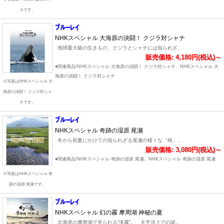
カです。
NHKスペシャル 大海原の決闘！ クジラ対シャチ
地球最大級の生きもの、クジラとシャチには知られざ..
販売価格: 4,180円(税込)～
●関連商品/NHKスペシャル 大海原の決闘！ クジラ対シャチ、NHKスペシャル 大
海原の決闘！ クジラ対シャチ
※写真はNHKスペシャル 大
海原の決闘！ クジラ対シャ
チです。
NHKスペシャル 奇跡の湿原 尾瀬
冬から初夏にかけての知られざる尾瀬の様々な「時」..
販売価格: 3,080円(税込)～
●関連商品/NHKスペシャル 奇跡の湿原 尾瀬、NHKスペシャル 奇跡の湿原 尾瀬
※写真はNHKスペシャル 奇
跡の湿原 尾瀬です。
NHKスペシャル 幻の霧 摩周湖 神秘の夏
北海道の摩周湖で見られる“滝霧”。 太平洋上での誕..