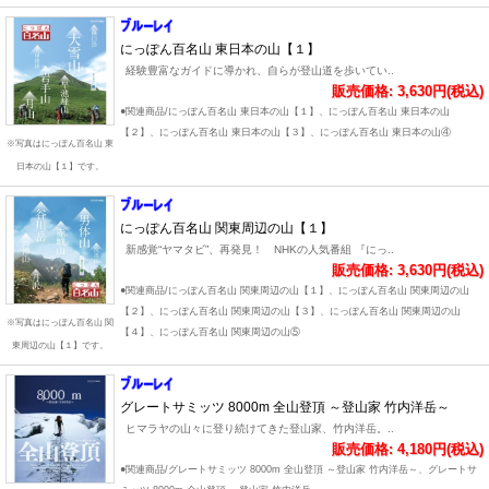
にっぽん百名山 東日本の山【１】
経験豊富なガイドに導かれ、自らが登山道を歩いてい..
販売価格: 3,630円(税込)
●関連商品/にっぽん百名山 東日本の山【１】、にっぽん百名山 東日本の山
【２】、にっぽん百名山 東日本の山【３】、にっぽん百名山 東日本の山④
※写真はにっぽん百名山 東
日本の山【１】です。
にっぽん百名山 関東周辺の山【１】
新感覚“ヤマタビ”、再発見！ NHKの人気番組 『にっ..
販売価格: 3,630円(税込)
●関連商品/にっぽん百名山 関東周辺の山【１】、にっぽん百名山 関東周辺の山
【２】、にっぽん百名山 関東周辺の山【３】、にっぽん百名山 関東周辺の山
※写真はにっぽん百名山 関
【４】、にっぽん百名山 関東周辺の山⑤
東周辺の山【１】です。
グレートサミッツ 8000m 全山登頂 ～登山家 竹内洋岳～
ヒマラヤの山々に登り続けてきた登山家、竹内洋岳。..
販売価格: 4,180円(税込)
●関連商品/グレートサミッツ 8000m 全山登頂 ～登山家 竹内洋岳～、グレートサ