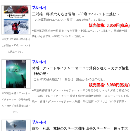
三浦雄一郎 終わりなき冒険 ～80歳 エベレストに挑む～
“史上最高齢のエベレスト登頂”。2013年5月、80歳の..
販売価格: 3,850円(税込)
●関連商品/三浦雄一郎 終わりなき冒険 ～80歳 エベレストに挑む～、三浦雄一郎
終わりなき冒険 ～80歳 エベレストに挑む～
※写真は三浦雄一郎 終わり
なき冒険 ～80歳 エベレスト
に挑む～です。
体感！グレートネイチャー オーロラ爆発を追え ～カナダ極北
神秘の光～
これぞ“究極の絶景”！ 舞台は、誕生から46億年の地..
販売価格: 3,080円(税込)
●関連商品/体感！グレートネイチャー オーロラ爆発を追え ～カナダ極北 神秘の光
※写真は体感！グレートネ
～、体感！グレートネイチャー 接近！神秘の火山密集地帯 ～ニュージーランド北
イチャー オーロラ爆発を追
島～、体感！グレートネイチャー 大峡谷、時の芸術 ～アメリカ コロラド高原～
え ～カナダ極北 神秘の光～
です。
厳冬・利尻 究極のスキー大滑降 山岳スキーヤー・佐々木大