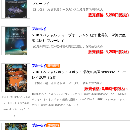
ブルーレイ
謎に包まれた古代魚シーラカンスに迫る前代未聞の大..
販売価格: 5,280円(税込)
NHKスペシャル ディープオーシャン 紅海 世界初！深海の魔
境に挑む ブルーレイ
紅海の海底に広がる神秘の海底景観と、深海生物の命..
販売価格: 5,280円(税込)
NHKスペシャル ホットスポット 最後の楽園 season2 ブルー
レイBOX 全2枚
日本発・超一流自然ドキュメンタリー番組の第2弾が..
販売価格: 6,050円(税込)～
●関連商品/NHKスペシャル ホットスポット 最後の楽園 season2 Disc1、NHKス
※写真はNHKスペシャル ホ
ペシャル ホットスポット 最後の楽園 season2 Disc2、NHKスペシャル ホットス
ットスポット 最後の楽園
ポット 最後の楽園 season2 ブルーレイB...
season2 ブルーレイB...で
す。