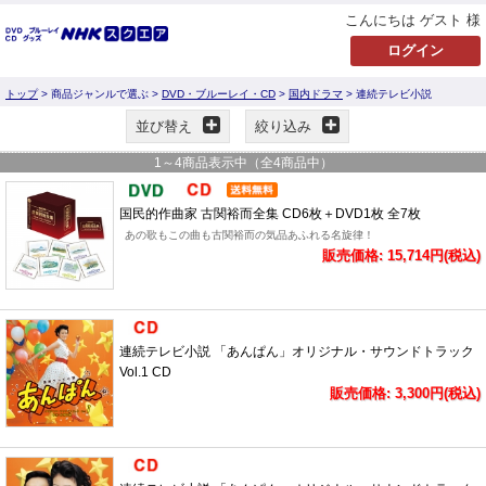
こんにちは ゲスト 様
トップ
> 商品ジャンルで選ぶ >
DVD・ブルーレイ・CD
>
国内ドラマ
> 連続テレビ小説
並び替え
絞り込み
1
～
4
商品表示中（全
4
商品中）
国民的作曲家 古関裕而全集 CD6枚＋DVD1枚 全7枚
あの歌もこの曲も古関裕而の気品あふれる名旋律！
販売価格: 15,714円(税込)
連続テレビ小説 「あんぱん」オリジナル・サウンドトラック
Vol.1 CD
販売価格: 3,300円(税込)