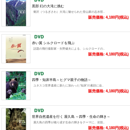
黒部 幻の大滝に挑む
剱沢（つるぎさわ）大滝に魅せられた登山家の志水哲..
販売価格: 4,180円(税込)
赤い翼 シルクロードを飛ぶ
話題の飛行撮影家・矢野健夫による、シルクロードの..
販売価格: 4,180円(税込)
四季・知床半島～ヒグマ親子の物語～
ユネスコ世界遺産に新たに加わった“知床”の素顔に迫..
販売価格: 4,180円(税込)
世界自然遺産を行く 屋久島 ～四季・生命の輝き～
屋久島の四季が織り成す生命の輝きをテーマに、岩肌..
販売価格: 4,180円(税込)