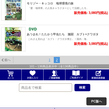
モリゾー・キッコロ 地球環境の旅
「愛・地球博」の人気キャラクターとして活躍したモ..
販売価格: 3,080円(税込)
あつまれ！たたかう甲虫たち 激闘 カブト×クワガタ
これさえ見れば「カブト・クワガタ博士」！国内・海..
販売価格: 3,080円(税込)
前へ
1
2
101
～
136
商品表示中（全
136
商品中）
PC版へ