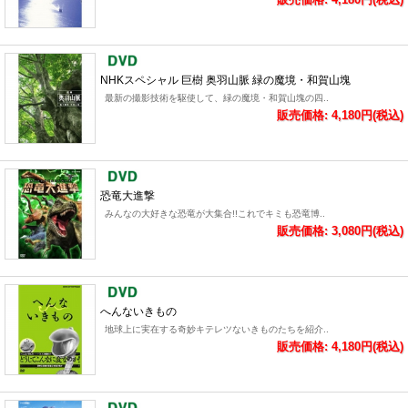
NHKスペシャル 巨樹 奥羽山脈 緑の魔境・和賀山塊
最新の撮影技術を駆使して、緑の魔境・和賀山塊の四..
販売価格: 4,180円(税込)
恐竜大進撃
みんなの大好きな恐竜が大集合!!これでキミも恐竜博..
販売価格: 3,080円(税込)
へんないきもの
地球上に実在する奇妙キテレツないきものたちを紹介..
販売価格: 4,180円(税込)