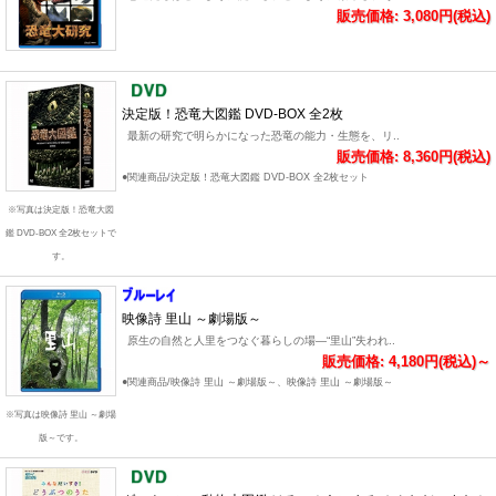
販売価格: 3,080円(税込)
決定版！恐竜大図鑑 DVD-BOX 全2枚
最新の研究で明らかになった恐竜の能力・生態を、リ..
販売価格: 8,360円(税込)
●関連商品/決定版！恐竜大図鑑 DVD-BOX 全2枚セット
※写真は決定版！恐竜大図
鑑 DVD-BOX 全2枚セットで
す。
映像詩 里山 ～劇場版～
原生の自然と人里をつなぐ暮らしの場―“里山”失われ..
販売価格: 4,180円(税込)～
●関連商品/映像詩 里山 ～劇場版～、映像詩 里山 ～劇場版～
※写真は映像詩 里山 ～劇場
版～です。