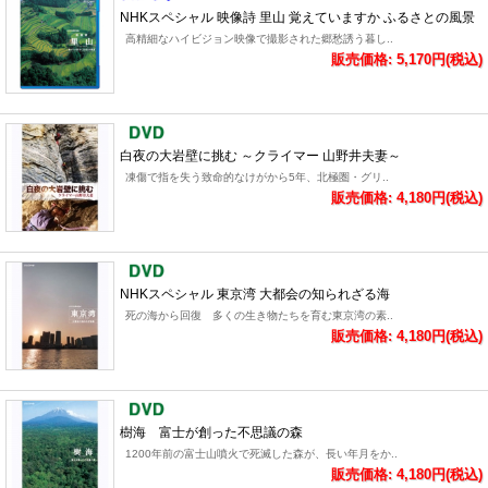
NHKスペシャル 映像詩 里山 覚えていますか ふるさとの風景
高精細なハイビジョン映像で撮影された郷愁誘う暮し..
販売価格: 5,170円(税込)
白夜の大岩壁に挑む ～クライマー 山野井夫妻～
凍傷で指を失う致命的なけがから5年、北極圏・グリ..
販売価格: 4,180円(税込)
NHKスペシャル 東京湾 大都会の知られざる海
死の海から回復 多くの生き物たちを育む東京湾の素..
販売価格: 4,180円(税込)
樹海 富士が創った不思議の森
1200年前の富士山噴火で死滅した森が、長い年月をか..
販売価格: 4,180円(税込)