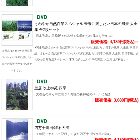
さわやか自然百景スペシャル 未来に残したい日本の風景 大全
集 全2枚セット
日本列島の四季折々の表情や動物たちの営みを伝える..
販売価格: 4,180円(税込)～
●関連商品/さわやか自然百景スペシャル 未来に残したい日本の風景 大全集 東日本
※写真はさわやか自然百景
編、さわやか自然百景スペシャル 未来に残したい日本の風景 大全集 西日本編、さ
スペシャル 未来に残したい
わやか自然百景スペシャル 未来に残したい日本の風景 大全集 全2枚セット
日本の風景 大全集 全2枚セ
ットです。
皇居 吹上御苑 四季
大都会の真ん中に息づく究極の森神秘のベールに包ま..
販売価格: 3,080円(税込)
四万十川 命躍る大河
１年間にわたって記録してきた四万十川汽水域の知ら..
販売価格: 4,180円(税込)