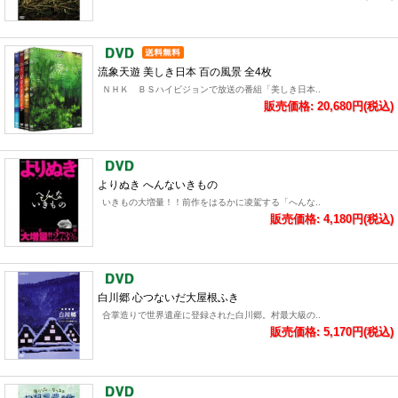
流象天遊 美しき日本 百の風景 全4枚
ＮＨＫ ＢＳハイビジョンで放送の番組「美しき日本..
販売価格: 20,680円(税込)
よりぬき へんないきもの
いきもの大増量！！前作をはるかに凌駕する「へんな..
販売価格: 4,180円(税込)
白川郷 心つないだ大屋根ふき
合掌造りで世界遺産に登録された白川郷。村最大級の..
販売価格: 5,170円(税込)