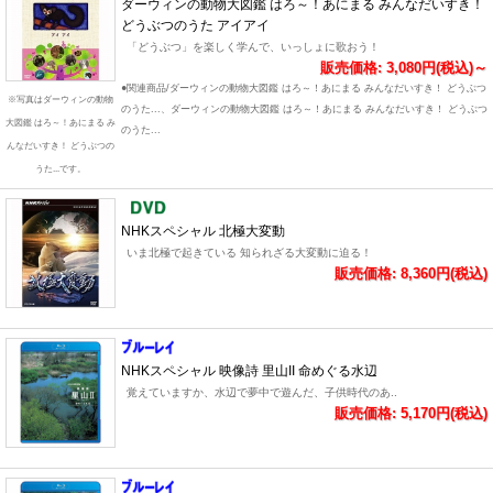
ダーウィンの動物大図鑑 はろ～！あにまる みんなだいすき！
どうぶつのうた アイアイ
「どうぶつ」を楽しく学んで、いっしょに歌おう！
販売価格: 3,080円(税込)～
●関連商品/ダーウィンの動物大図鑑 はろ～！あにまる みんなだいすき！ どうぶつ
※写真はダーウィンの動物
のうた...、ダーウィンの動物大図鑑 はろ～！あにまる みんなだいすき！ どうぶつ
大図鑑 はろ～！あにまる み
のうた...
んなだいすき！ どうぶつの
うた...です。
NHKスペシャル 北極大変動
いま北極で起きている 知られざる大変動に迫る！
販売価格: 8,360円(税込)
NHKスペシャル 映像詩 里山II 命めぐる水辺
覚えていますか、水辺で夢中で遊んだ、子供時代のあ..
販売価格: 5,170円(税込)