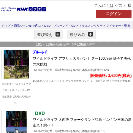
こんにちは ゲスト 様
トップ
> 商品ジャンルで選ぶ >
DVD・ブルーレイ・CD
>
ドキュメンタリー
> ネイチャー・動物
並び替え
絞り込み
101
～
136
商品表示中（全
136
商品中）
ワイルドライフ アフリカ大サバンナ ヌー100万頭 親子で決死
の大移動
NHKの技術力・取材力の粋を集めた本格自然番組のDVD..
販売価格: 3,630円(税込)
●関連商品/ワイルドライフ アフリカ大サバンナ ヌー100万頭 親子で決死の大移動
※写真はワイルドライフ ア
フリカ大サバンナ ヌー100
万頭 親子で決死の大移動で
す。
ワイルドライフ 大西洋 フォークランド諸島 ペンギン王国の夏
走れ！跳べ！
NHKの技術力・取材力の粋を集めた本格自然番組「ワ..