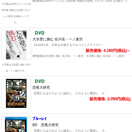
●関連商品/NHKスペシャル 日本列島 奇跡の大自然 ブルーレイBOX 全2枚セット
※写真はNHKスペシャル 日
本列島 奇跡の大自然 ブルー
レイBOX 全2枚セットで
す。
大氷壁に挑む 谷川岳・一ノ倉沢
2010年2月、日本を代表するアルパインクライマー・..
販売価格: 4,180円(税込)～
●関連商品/大氷壁に挑む 谷川岳・一ノ倉沢、大氷壁に挑む 谷川岳・一ノ倉沢
※写真は大氷壁に挑む 谷川
岳・一ノ倉沢です。
恐竜大研究
恐竜たちはどのように誕生し、どのように繁栄し、そ..
販売価格: 2,090円(税込)
BD 恐竜大研究
恐竜たちはどのように誕生し、どのように繁栄し、そ..