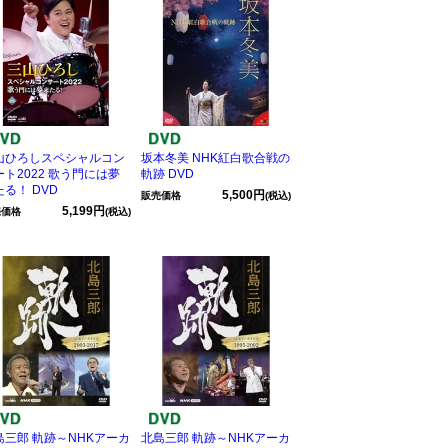
山ひろしスペシャルコン
坂本冬美 NHK紅白歌合戦の
ート2022 歌う門には夢
軌跡 DVD
たる！ DVD
5,500円
販売価格
(税込)
5,199円
売価格
(税込)
島三郎 軌跡～NHKアーカ
北島三郎 軌跡～NHKアーカ