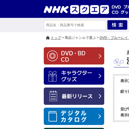
トップ
> 商品ジャンルで選ぶ >
DVD・ブルーレイ
表示
絞り
並び
表示