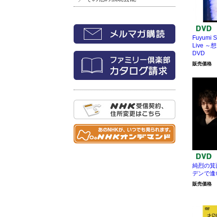
Fuyumi S
Live ～
DVD
販売価格
純烈の箕
デンで逢
販売価格