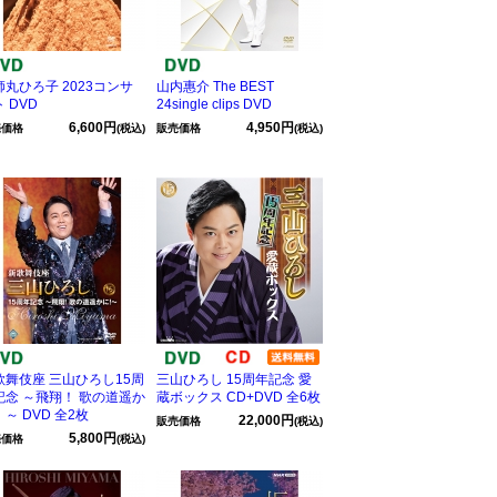
師丸ひろ子 2023コンサ
山内惠介 The BEST
 DVD
24single clips DVD
6,600円
4,950円
売価格
(税込)
販売価格
(税込)
歌舞伎座 三山ひろし15周
三山ひろし 15周年記念 愛
記念 ～飛翔！ 歌の道遥か
蔵ボックス CD+DVD 全6枚
～ DVD 全2枚
22,000円
販売価格
(税込)
5,800円
売価格
(税込)