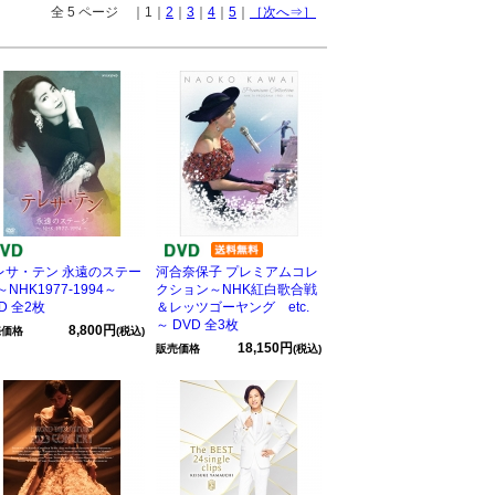
全 5 ページ ｜1｜
2
｜
3
｜
4
｜
5
｜
［次へ⇒］
レサ・テン 永遠のステー
河合奈保子 プレミアムコレ
～NHK1977-1994～
クション～NHK紅白歌合戦
D 全2枚
＆レッツゴーヤング etc.
～ DVD 全3枚
8,800円
売価格
(税込)
18,150円
販売価格
(税込)