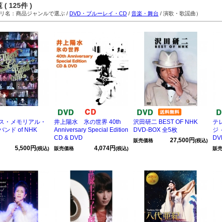
( 125件 )
名：商品ジャンルで選ぶ /
DVD・ブルーレイ・CD
/
音楽・舞台
/ 演歌・歌謡曲）
ス・メモリアル・
井上陽水 氷の世界 40th
沢田研二 BEST OF NHK
テ
ンド of NHK
Anniversary Special Edition
DVD-BOX 全5枚
ジ 
CD & DVD
DV
27,500円
販売価格
(税込)
5,500円
4,074円
(税込)
販売価格
(税込)
販