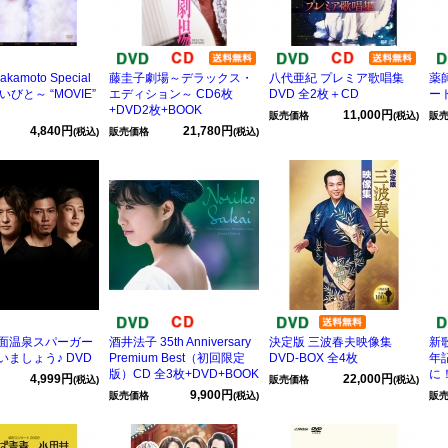
akamoto Special
藤圭子劇場～デラックス・
八代亜紀 プレミア歌唱集
薬
想いびと～ “MOVIE”
エディション～ CD6枚
DVD 全2枚＋CD
ート
+DVD2枚+BOOK
11,000円
販売価格
(税込)
販
4,840円
21,780円
(税込)
販売価格
(税込)
面温泉スパーガー
酒井法子 35th Anniversary
決定版 三波春夫映像集
新
いましょう♪ DVD
Premium Best（初回限定
DVD-BOX 全4枚
年
版）CD 全3枚+DVD+BOOK
に！
4,999円
22,000円
(税込)
販売価格
(税込)
9,900円
販売価格
(税込)
販