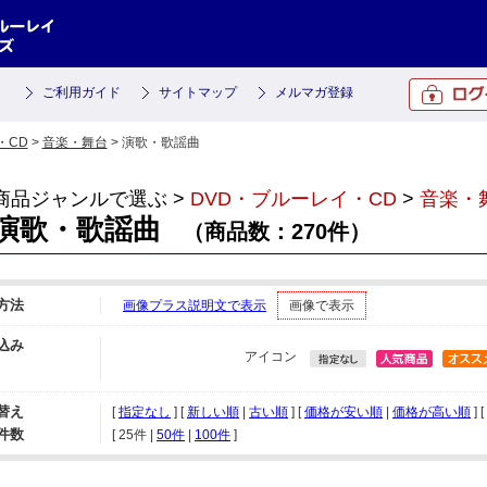
ご利用ガイド
サイトマップ
メルマガ登録
・CD
>
音楽・舞台
> 演歌・歌謡曲
商品ジャンルで選ぶ >
DVD・ブルーレイ・CD
>
音楽・
演歌・歌謡曲
（商品数：270件）
方法
画像プラス説明文で表示
画像で表示
込み
アイコン
替え
[
指定なし
] [
新しい順
|
古い順
] [
価格が安い順
|
価格が高い順
] [
件数
[ 
25件
 | 
50件
 | 
100件
 ]