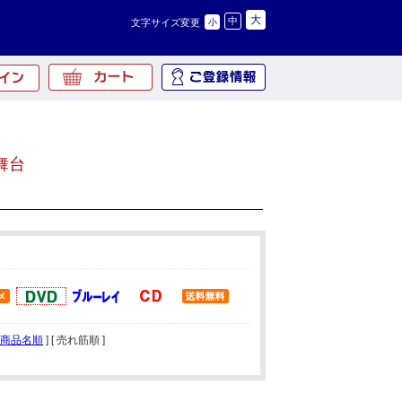
大
中
文字サイズ変更
小
舞台
商品名順
] [ 売れ筋順 ]