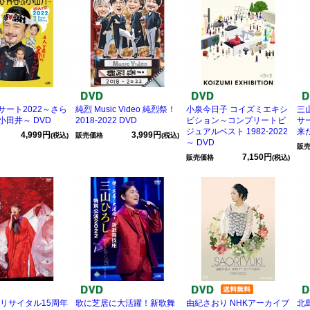
サート2022～さら
純烈 Music Video 純烈祭！
小泉今日子 コイズミエキシ
三
小田井～ DVD
2018-2022 DVD
ビション～コンプリートビ
サ
ジュアルベスト 1982-2022
来
4,999円
3,999円
(税込)
販売価格
(税込)
～ DVD
販
7,150円
販売価格
(税込)
 リサイタル15周年
歌に芝居に大活躍！新歌舞
由紀さおり NHKアーカイブ
北