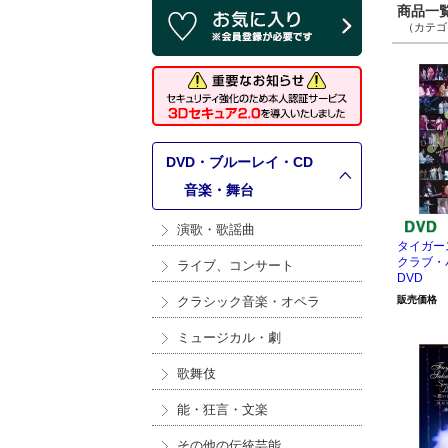
商品一覧 
（カテゴリ
DVD・ブルーレイ・CD
>
音楽・舞台
演歌・歌謡曲
タイガー
クラブ・バ
ライブ、コンサート
DVD
クラシック音楽・オペラ
販売価格
ミュージカル・劇
歌舞伎
能・狂言・文楽
その他の伝統芸能