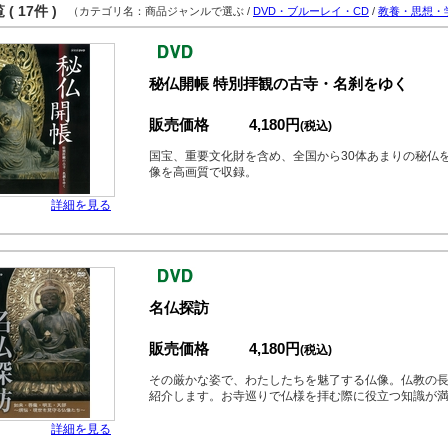
( 17件 )
（カテゴリ名：商品ジャンルで選ぶ /
DVD・ブルーレイ・CD
/
教養・思想・
秘仏開帳 特別拝観の古寺・名刹をゆく
販売価格
4,180円
(税込)
国宝、重要文化財を含め、全国から30体あまりの秘仏
像を高画質で収録。
詳細を見る
名仏探訪
販売価格
4,180円
(税込)
その厳かな姿で、わたしたちを魅了する仏像。仏教の
紹介します。お寺巡りで仏様を拝む際に役立つ知識が
詳細を見る