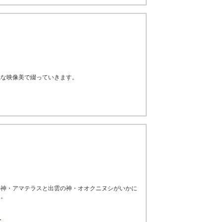
麗な映像美で綴っていきます。
の神・アマテラスと出雲の神・オオクニヌシがいかに
…。
～