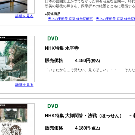
日本の庭園史上かつてなかった稀有荘厳な空間―。時
朝美の最後の輝きを、四季折々の絶景とともに堪能す
●関連商品
詳細を見る
天上の王朝美 京都 修学院離宮
天上の王朝美 京都 修学院
NHK特集 永平寺
販売価格
4,180円
(税込)
「いまだからこそ見たい、見てほしい」・・・ そん
詳細を見る
NHK特集 大禅問答・法戦（ほっせん） 
販売価格
4,180円
(税込)