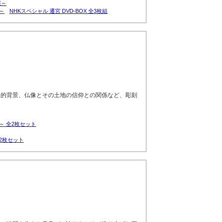
謎～
～
NHKスペシャル 遷宮 DVD-BOX 全3枚組
史的背景、仏像とその土地の信仰との関係など、彫刻
。
～ 全2枚セット
2枚セット