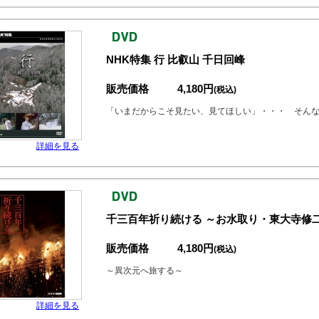
NHK特集 行 比叡山 千日回峰
販売価格
4,180円
(税込)
「いまだからこそ見たい、見てほしい」・・・ そん
詳細を見る
千三百年祈り続ける ～お水取り・東大寺修二
販売価格
4,180円
(税込)
～異次元へ旅する～
詳細を見る