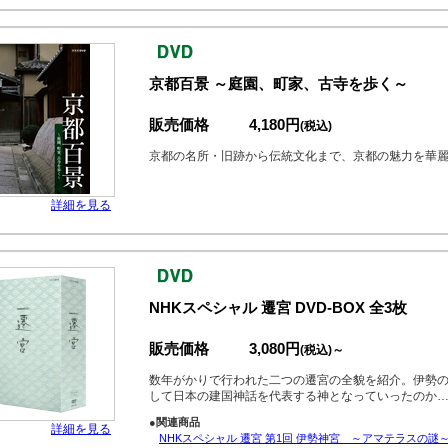
京都百景 ～庭園、町家、古寺を歩く～
販売価格
4,180円
(税込)
京都の名所・旧跡から伝統文化まで、京都の魅力を華
詳細を見る
NHKスペシャル 遷宮 DVD-BOX 全3枚
販売価格
3,080円
(税込)～
数年がかりで行われた二つの遷宮の全貌を紹介。伊勢
して日本の建国神話を代表する神となっていったのか
●関連商品
詳細を見る
NHKスペシャル 遷宮 第1回 伊勢神宮 ～アマテラスの謎