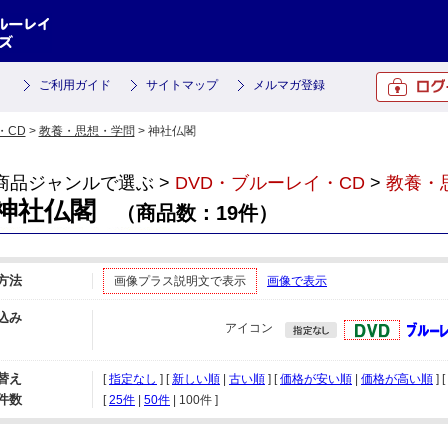
ご利用ガイド
サイトマップ
メルマガ登録
・CD
>
教養・思想・学問
> 神社仏閣
商品ジャンルで選ぶ >
DVD・ブルーレイ・CD
>
教養・
神社仏閣
（商品数：19件）
方法
画像プラス説明文で表示
画像で表示
込み
アイコン
替え
[
指定なし
] [
新しい順
|
古い順
] [
価格が安い順
|
価格が高い順
] [
件数
[ 
25件
 | 
50件
 | 
100件
 ]