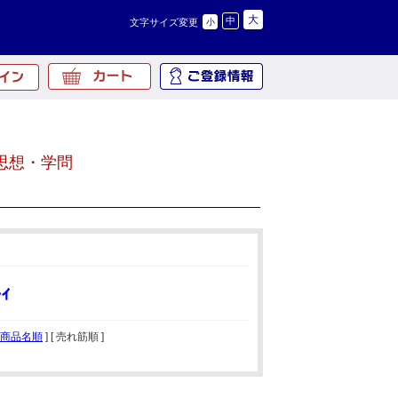
大
中
文字サイズ変更
小
思想・学問
商品名順
] [ 売れ筋順 ]