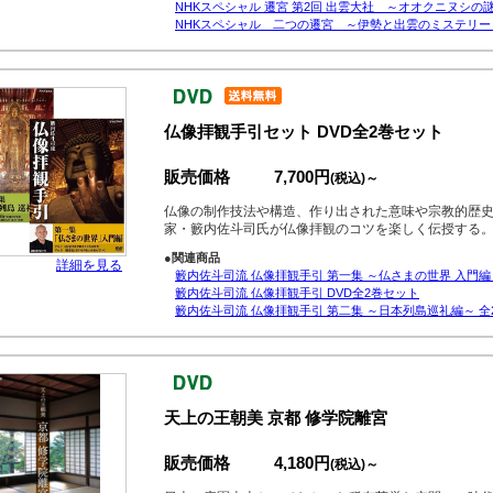
NHKスペシャル 遷宮 第2回 出雲大社 ～オオクニヌシの
NHKスペシャル 二つの遷宮 ～伊勢と出雲のミステリー
仏像拝観手引セット DVD全2巻セット
販売価格
7,700円
(税込)～
仏像の制作技法や構造、作り出された意味や宗教的歴
家・籔内佐斗司氏が仏像拝観のコツを楽しく伝授する
●関連商品
詳細を見る
籔内佐斗司流 仏像拝観手引 第一集 ～仏さまの世界 入門編
籔内佐斗司流 仏像拝観手引 DVD全2巻セット
籔内佐斗司流 仏像拝観手引 第二集 ～日本列島巡礼編～ 全
天上の王朝美 京都 修学院離宮
販売価格
4,180円
(税込)～