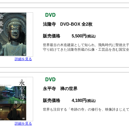
法隆寺 DVD-BOX 全2枚
販売価格
5,500円
(税込)
世界最古の木造建築として知られ、飛鳥時代に聖徳太子
守り続けてきた法隆寺所蔵の仏像・工芸品を含む国宝全
詳細を見る
永平寺 禅の世界
販売価格
4,180円
(税込)
世界も注目する「奇跡の寺」の修行を、映像詩まじえ
詳細を見る