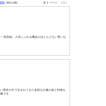
全 1 ページ ｜1｜
学問
/ 神社仏閣）
を一挙収録。人目にふれる機会がほとんどない尊い仏
長い歴史の中で生まれてきた多彩な仏像の姿と特徴を
満載です。