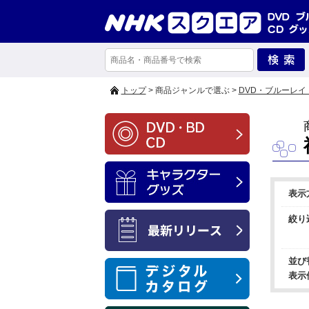
トップ
> 商品ジャンルで選ぶ >
DVD・ブルーレイ
表示
絞り
並び
表示