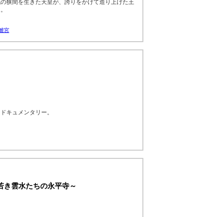
代の狭間を生きた天皇が、誇りをかけて造り上げた王
る。
離宮
なドキュメンタリー。
～若き雲水たちの永平寺～