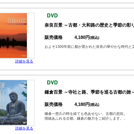
奈良百景 ～古都・大和路の歴史と季節の彩
販売価格
4,180円
(税込)
およそ1300年前に都が置かれた奈良の華やかな時代と
詳細を見る
鎌倉百景 ～寺社と路、季節を巡る古都の旅
販売価格
4,180円
(税込)
鎌倉一悠久の時を経ても色あせない、古都の息吹。
情緒あふれる古都、鎌倉の魅力をご紹介します。..
詳細を見る