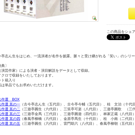
この商品をシェ
今亭志ん生をはじめ、一流演者が名作を披露。脈々と受け継がれる「笑い」のシリー
特典〕
（演芸作家）による演者・演目解説をデータとして収録。
ノクロで収録をいたしております。
ット箱入り
品は単品でもお求めいただけます。
作選 BOX
作選 其の一
（古今亭志ん生（五代目）、古今亭今輔（五代目）、桂 文治（十代
作選 其の二
（三遊亭圓生（六代目）、三笑亭可楽（八代目）、三遊亭圓歌 （三
作選 其の三
（三遊亭金馬（三代目）、三遊亭圓遊（四代目）、林家正蔵（八代目
作選 其の四
（春風亭柳橋（六代目）、金原亭馬生（十代目）、桂 小南（二代目
作選 其の五
（三遊亭圓生（六代目）、雷門助六（八代目）、春風亭柳朝（五代目