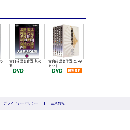
の
古典落語名作選 其の
古典落語名作選 全5枚
五
セット
プライバシーポリシー
|
企業情報