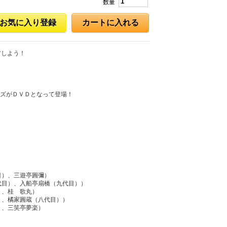
数量
お気に入り登録
カートに入れる
アしよう！
ズがＤＶＤとなって登場！
目）、三遊亭圓彌）
代目）、入船亭扇橋（九代目））
）、桂 歌丸）
）、橘家圓蔵（八代目））
）、三笑亭夢楽）