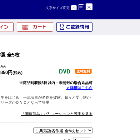
大
中
文字サイズ変更
小
選 全5枚
3AA
,850円
(税込)
※商品到着後8日以内・未開封の場合返品可
＞詳細はこちら
ん生をはじめ、一流演者が名作を披露。脈々と受け継が
リーズがＤＶＤとなって登場!
「関連商品」バリエーションと説明を見る