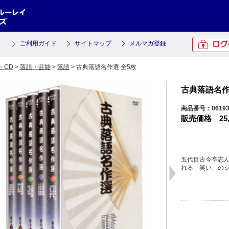
ご利用ガイド
サイトマップ
メルマガ登録
・CD
>
落語・芸能
>
落語
> 古典落語名作選 全5枚
古典落語名作
商品番号：0619
販売価格
25
五代目古今亭志
れる「笑い」のシ