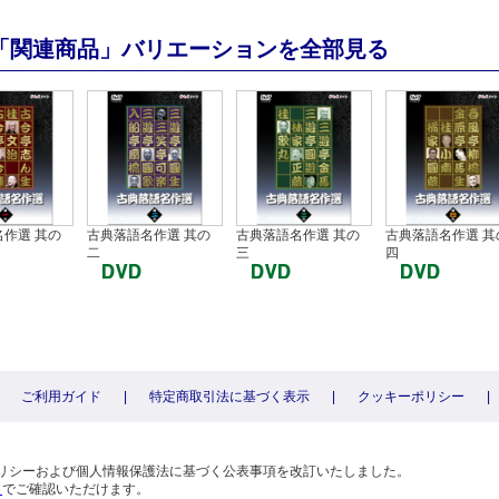
「関連商品」バリエーションを全部見る
作選 其の
古典落語名作選 其の
古典落語名作選 其の
古典落語名作選 其
二
三
四
ご利用ガイド
|
特定商取引法に基づく表示
|
クッキーポリシー
|
〕
ーポリシーおよび個人情報保護法に基づく公表事項を改訂いたしました。
ら
でご確認いただけます。