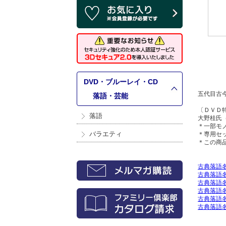
DVD・ブルーレイ・CD
五代目古
>
落語・芸能
〔ＤＶＤ
落語
大野桂氏
＊一部モ
バラエティ
＊専用セ
＊この商
古典落語名
古典落語名
古典落語名
古典落語名
古典落語名
古典落語名