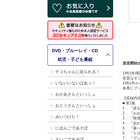
DVD・ブルーレイ・CD
>
幼児・子ども番組
放送開始
チコちゃんに叱られる！
1961年
良質なオ
いないいないばあっ！
1961年
各巻にブ
おかあさんといっしょ
【収録内
■ 第1集
おとうさんといっしょ
1． 『誰
2． 『お
みいつけた！
3． 『牧
4． 『あ
にほんごであそぼ
5． 『森
6． 『ト
7． 『プ
えいごであそぼ