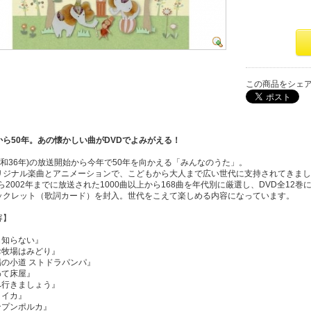
この商品をシェ
から50年。あの懐かしい曲がDVDでよみがえる！
(昭和36年)の放送開始から今年で50年を向かえる「みんなのうた」。
リジナル楽曲とアニメーションで、こどもから大人まで広い世代に支持されてきまし
から2002年までに放送された1000曲以上から168曲を年代別に厳選し、DVD全12巻
ックレット（歌詞カード）を封入。世代をこえて楽しめる内容になっています。
容】
も知らない』
お牧場はみどり』
場の小道 ストドラパンパ』
わて床屋』
へ行きましょう』
ロイカ』
ンプンポルカ』