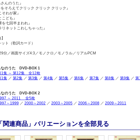
あさんのうた』
子をそろえてクリック クリック クリック』
こそわが家』
とこども』
地球を七回半まわれ』
クラリネットこわしちゃった』
典】
レット（歌詞カード）
29分／画面サイズ4:3／モノクロ／モノラル／リアルPCM
なのうた DVD-BOX 1
第1集 ～ 第12集 全12枚
第1集
／
第2集
／
第3集
／
第4集
／
第5集
／
第6集
／
第7集
／
第8集
／
第9集
／
第
なのうた DVD-BOX 2
997 ～ 2011 全5枚
997～1999
／
2000～2002
／
2003～2005
／
2006～2008
／
2009～2011
「関連商品」バリエーションを全部見る