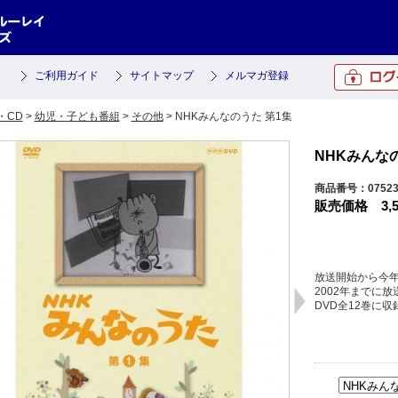
ご利用ガイド
サイトマップ
メルマガ登録
・CD
>
幼児・子ども番組
>
その他
> NHKみんなのうた 第1集
NHKみんな
商品番号：0752
販売価格
3,
放送開始から今年
2002年までに放
DVD全12巻に収