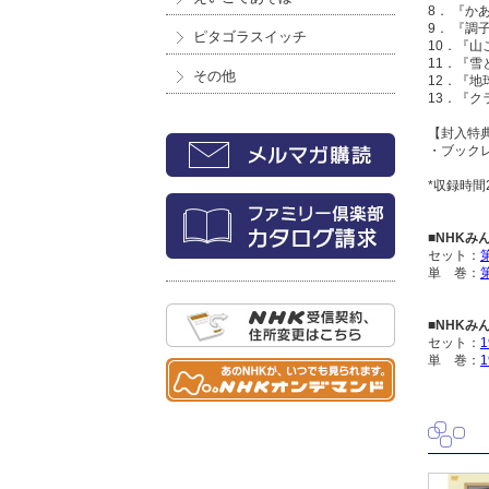
8． 『か
9． 『調
ピタゴラスイッチ
10．『山
11．『雪
その他
12．『
13．『
【封入特
・ブック
*収録時間
■NHKみん
セット：
単 巻：
■NHKみん
セット：
1
単 巻：
1