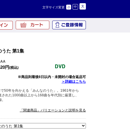
大
中
文字サイズ変更
小
のうた 第1集
3AA
520円
(税込)
※商品到着後8日以内・未開封の場合返品可
＞詳細はこちら
で50年を向かえる「みんなのうた」。1961年から
送された1000曲以上から168曲を年代別に厳選し、
録。
「関連商品」バリエーションと説明を見る