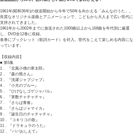
1961年(昭和36年)の放送開始から今年で50年を向かえる「みんなのうた」。
良質なオリジナル楽曲とアニメーションで、こどもから大人まで広い世代に
支持されてきました。
1961年から2002年までに放送された1000曲以上から168曲を年代別に厳選
し、DVD全12巻に収録。
各巻にブックレット（歌詞カード）を封入。世代をこえて楽しめる内容にな
っています。
【収録内容】
■ 第5集
1． 『北風小僧の寒太郎』
2． 『森の熊さん』
3． 『洗濯ジャブジャブ』
4． 『小犬のプルー』
5． 『ひげなしゴゲジャバル』
6． 『算数チャチャチャ』
7． 『さらば青春』
8． 『さらばジャマイカ』
9． 『誕生日のチャチャチャ』
10．『コキリコの歌』
11．『ドラキュラのうた』
12．『パパおしえて』