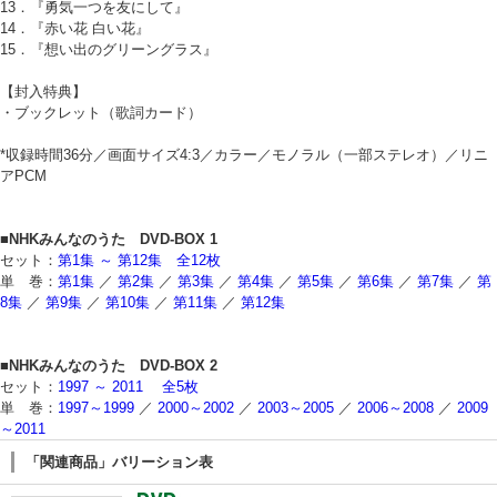
13．『勇気一つを友にして』
14．『赤い花 白い花』
15．『想い出のグリーングラス』
【封入特典】
・ブックレット（歌詞カード）
*収録時間36分／画面サイズ4:3／カラー／モノラル（一部ステレオ）／リニ
アPCM
■NHKみんなのうた DVD-BOX 1
セット：
第1集 ～ 第12集 全12枚
単 巻：
第1集
／
第2集
／
第3集
／
第4集
／
第5集
／
第6集
／
第7集
／
第
8集
／
第9集
／
第10集
／
第11集
／
第12集
■NHKみんなのうた DVD-BOX 2
セット：
1997 ～ 2011 全5枚
単 巻：
1997～1999
／
2000～2002
／
2003～2005
／
2006～2008
／
2009
～2011
「関連商品」バリーション表