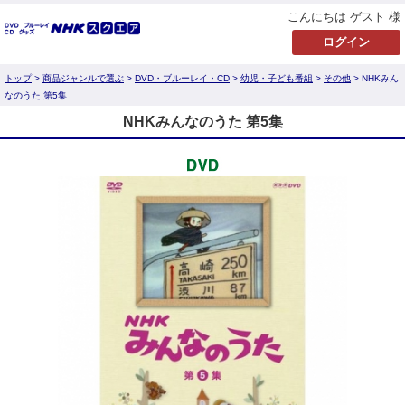
こんにちは ゲスト 様
トップ
>
商品ジャンルで選ぶ
>
DVD・ブルーレイ・CD
>
幼児・子ども番組
>
その他
> NHKみん
なのうた 第5集
NHKみんなのうた 第5集