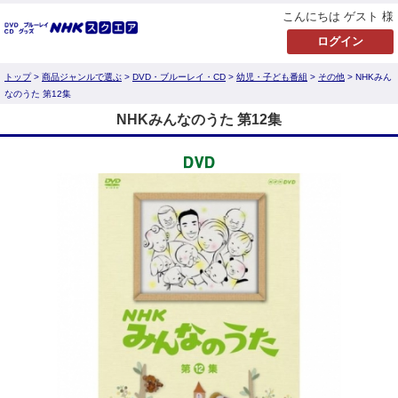
こんにちは ゲスト 様
トップ
>
商品ジャンルで選ぶ
>
DVD・ブルーレイ・CD
>
幼児・子ども番組
>
その他
> NHKみん
なのうた 第12集
NHKみんなのうた 第12集