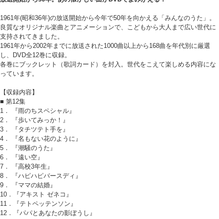
1961年(昭和36年)の放送開始から今年で50年を向かえる「みんなのうた」。
良質なオリジナル楽曲とアニメーションで、こどもから大人まで広い世代に
支持されてきました。
1961年から2002年までに放送された1000曲以上から168曲を年代別に厳選
し、DVD全12巻に収録。
各巻にブックレット（歌詞カード）を封入。世代をこえて楽しめる内容にな
っています。
【収録内容】
■ 第12集
1． 『雨のちスペシャル』
2． 『歩いてみっか！』
3． 『タチツテト手を』
4． 『名もない花のように』
5． 『潮騒のうた』
6． 『遠い空』
7． 『高校3年生』
8． 『ハピハピバースディ』
9． 『ママの結婚』
10．『アキスト ゼネコ』
11．『テトペッテンソン』
12．『パパとあなたの影ぼうし』