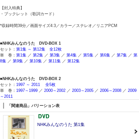
【封入特典】
・ブックレット（歌詞カード）
*収録時間39分／画面サイズ4:3／カラー／ステレオ／リニアPCM
■NHKみんなのうた DVD-BOX 1
セット：
第1集 ～ 第12集 全12枚
単 巻：
第1集
／
第2集
／
第3集
／
第4集
／
第5集
／
第6集
／
第7集
／
第
8集
／
第9集
／
第10集
／
第11集
／
第12集
■NHKみんなのうた DVD-BOX 2
セット：
1997 ～ 2011 全5枚
単 巻：
1997～1999
／
2000～2002
／
2003～2005
／
2006～2008
／
2009
～2011
「関連商品」バリーション表
NHKみんなのうた 第1集