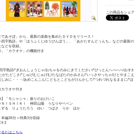
この商品をシェ
ごであそぼ」から、最新の楽曲を集めたＤＶＤをリリース！
ン四字熟語」や「ほうふくじゆうびんぼう」、「あかたすんどぅんち」などの最新の
たなどを収録。
示」「カラオケ」の機能付き
】
四字熟語/*ぎおんしょうじゃ/おちゃをのみにきてください/*ぴっとんへべへべ/おす
たがたどこさ/*じゅげむじゅげむ/たなばたのかみさん/*いっさやっちゃ/ひとやまこ
しみに・・・/あめこんこん/こどもとこどもがけんかして/*つれづれなるままに/*ほ
はカラオケ付き
像】「モシャシャ」振りのおけいこ
ＯＮＩＳＨＩＫＩ 神田山陽 うなりやベベン
しずる りょうたろう ゆい つばさ りか ほか
本編36分＋特典3分収録
4:3
かるたはこちら