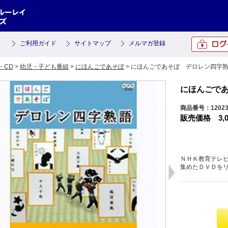
ご利用ガイド
サイトマップ
メルマガ登録
・CD
>
幼児・子ども番組
>
にほんごであそぼ
> にほんごであそぼ デロレン四字
にほんごで
商品番号：12023
販売価格
3,
ＮＨＫ教育テレ
集めたＤＶＤを