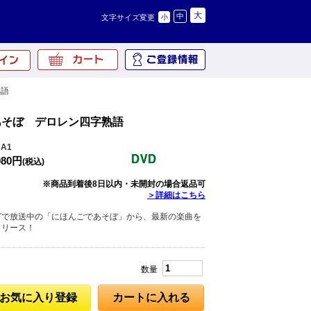
大
中
文字サイズ変更
小
熟語
あそぼ デロレン四字熟語
A1
080円
(税込)
※商品到着後8日以内・未開封の場合返品可
＞詳細はこちら
ビで放送中の「にほんごであそぼ」から、最新の楽曲を
リリース！
数量
お気に入り登録
カートに入れる