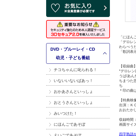
「にほん
「デロレ
わらべう
DVD・ブルーレイ・CD
「歌詞表
>
幼児・子ども番組
【収録曲
チコちゃんに叱られる！
*デロレン
うば/あん
いないいないばあっ！
ちまつた悲
ち
＊印の曲
おかあさんといっしょ
【特典映
おとうさんといっしょ
出演：Ｋ
おおたか
みいつけた！
収録時間：
にほんごであそぼ
画面サイズ
四字熟語
えいごであそぼ