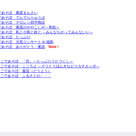
であそぼ 萬斎まんさい
であそぼ でんでらりゅうば
であそぼ デロレン四字熟語
であそぼ 萬斎のややこしや～草枕～
であそぼ 私と小鳥と鈴と ～みんなちがってみんないい～
であそぼ たっぷり
あそぼ 元気コンサート in 福島
であそぼ ありがとう・童謡
New！
ほんごであそぼ 「百」～たっぷりうたづくし～
ほんごであそぼ こころよ ～そうとうほんきなピリカチカッポ～
ほんごであそぼ 童謡（どうよう）
ほんごであそぼ ふるさとの・・・