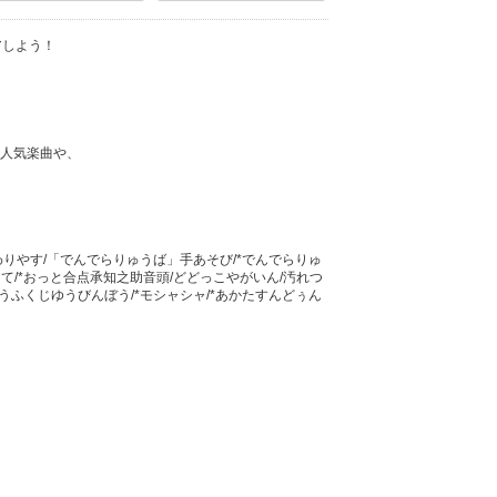
アしよう！
人気楽曲や、
わりやす/「でんでらりゅうば」手あそび/*でんでらりゅ
えて/*おっと合点承知之助音頭/どどっこやがいん/汚れつ
うふくじゆうびんぼう/*モシャシャ/*あかたすんどぅん