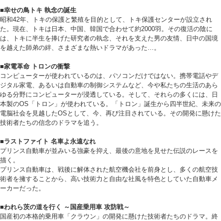
■幸せの鳥トキ 執念の誕生
昭和42年、トキの保護と繁殖を目的として、トキ保護センターが設立され
た。現在、トキは日本、中国、韓国で合わせて約2000羽。その復活の陰に
は、トキに半生を捧げた研究者の執念、それを支えた男の友情、日中の国境
を越えた師弟の絆、さまざまな熱いドラマがあった…。
■家電革命 トロンの衝撃
コンピューターが使われているのは、パソコンだけではない。携帯電話やデ
ジタル家電、あるいは自動車の制御システムなど、今や私たちの生活のあら
ゆる分野にコンピューターが浸透している。そして、それらの多くには、日
本製のOS「トロン」が使われている。「トロン」誕生から四半世紀、未来の
電脳社会を見越したOSとして、今、再び注目されている。その開発に懸けた
技術者たちの信念のドラマを追う。
■ラストファイト 名車よ永遠なれ
プリンス自動車が並みいる強豪を抑え、最後の意地を見せた伝説のレースを
描く。
プリンス自動車は、戦後に解体された航空機会社を前身とし、多くの航空技
術者を擁することから、高い技術力と自由な社風を特色としていた自動車メ
ーカーだった。
■われら茨の道を行く ～国産乗用車 攻防戦～
国産初の本格的乗用車「クラウン」の開発に懸けた技術者たちのドラマ。終