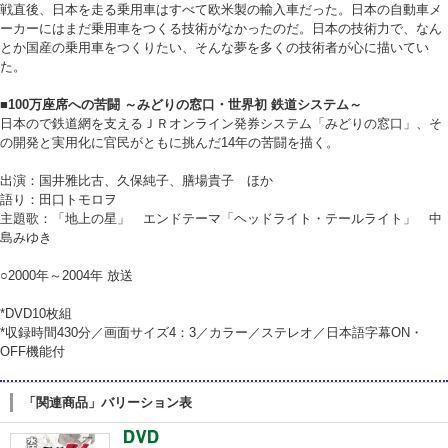
戦直後、日本を走る乗用車はすべて欧米製の輸入車だった。日本の自動車メ
ーカーにはまだ乗用車をつくる技術がなかったのだ。日本の技術力で、なん
とか国産の乗用車をつくりたい、そんな夢を多くの技術者が心に描いてい
た。
■100万座席への苦闘 ～みどりの窓口・世界初 鉄道システム～
日本ので鉄道網を支えるＪＲオンライン発券システム「みどりの窓口」、そ
の開発と実用化に官民がともに挑んだ14年の苦闘を描く。
出演：国井雅比古、久保純子、膳場貴子 ほか
語り：田口トモロヲ
主題歌：「地上の星」 エンドテーマ「ヘッドライト・テールライト」 中
島みゆき
○2000年～2004年 放送
*DVD10枚組
*収録時間430分／画面サイズ4：3／カラー／ステレオ／日本語字幕ON・
OFF機能付
「関連商品」バリーション表