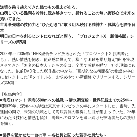
逆境を乗り越えてきた幾つもの過去がある。
山積している難問を冷静に読み解きつつ、折れることの無い挑戦心で未来を
拓いてきた。
世界最先端の技術力と“ひたむき”に取り組み続ける精神力・挑戦心を誇る日
本
明日の日本を創るヒントになればと願う、「プロジェクトX 新価格版」シ
リーズの第5期
2000年～2005年にNHK総合テレビ放送された「プロジェクトX 挑戦者た
ち」。熱い情熱を抱き、使命感に燃えて、様々な困難を乗り越え"夢"を実現
させてきた「無名の日本人」たちの姿は、全国で感動を呼び、社会現象にも
なった。以前DVD化した88作品の中から、“画期的な技術開発”の物語を中心
にセレクトした10タイトルを、お求めやすい新価格でリリースする、シリー
ズ第5期！
【収録内容】
■海底ロマン！ 深海6500mへの挑戦 ～潜水調査船・世界記録までの25年～
昭和39年、深海への挑戦は東京オリンピックの年にスタートした。当時、先
進国の間で、未知の領域として海底資源の獲得に注目が集まっていた。25年
にわたり技術と情熱を傾け、海底へのロマンを追い続けた技術者たちの挑戦
を描く。
■世界を驚かせた一台の車 ～名社長と闘った若手社員たち～