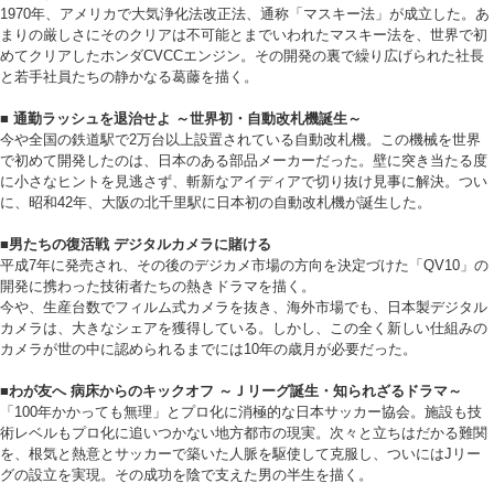
1970年、アメリカで大気浄化法改正法、通称「マスキー法」が成立した。あ
まりの厳しさにそのクリアは不可能とまでいわれたマスキー法を、世界で初
めてクリアしたホンダCVCCエンジン。その開発の裏で繰り広げられた社長
と若手社員たちの静かなる葛藤を描く。
■ 通勤ラッシュを退治せよ ～世界初・自動改札機誕生～
今や全国の鉄道駅で2万台以上設置されている自動改札機。この機械を世界
で初めて開発したのは、日本のある部品メーカーだった。壁に突き当たる度
に小さなヒントを見逃さず、斬新なアイディアで切り抜け見事に解決。つい
に、昭和42年、大阪の北千里駅に日本初の自動改札機が誕生した。
■男たちの復活戦 デジタルカメラに賭ける
平成7年に発売され、その後のデジカメ市場の方向を決定づけた「QV10」の
開発に携わった技術者たちの熱きドラマを描く。
今や、生産台数でフィルム式カメラを抜き、海外市場でも、日本製デジタル
カメラは、大きなシェアを獲得している。しかし、この全く新しい仕組みの
カメラが世の中に認められるまでには10年の歳月が必要だった。
■わが友へ 病床からのキックオフ ～Ｊリーグ誕生・知られざるドラマ～
「100年かかっても無理」とプロ化に消極的な日本サッカー協会。施設も技
術レベルもプロ化に追いつかない地方都市の現実。次々と立ちはだかる難関
を、根気と熱意とサッカーで築いた人脈を駆使して克服し、ついにはJリー
グの設立を実現。その成功を陰で支えた男の半生を描く。