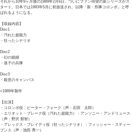
それから10年9ヶ月後の1989年2月6日、ついにファン待望の新シリーズがス
タート。日本では1993年5月に初放送され、以降「新・刑事コロンボ」と呼
ばれるようになる。
【収録内容】
Disc1
・汚れた超能力
・狂ったシナリオ
Disc2
・幻の娼婦
・迷子の兵隊
Disc3
・殺意のキャンパス
○1989年製作
【出演】
・コロンボ役：ピーター・フォーク（声：石田 太郎）
・エリオット・ブレーク役（汚れた超能力）：アンソニー・アンドリュース
（声：野沢 那智）
・アレックス・ブレイディ役（狂ったシナリオ）：フィッシャー・スティー
ブンス（声：池田 秀一）