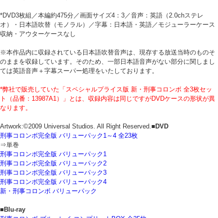
*DVD3枚組／本編約475分／画面サイズ4：3／音声：英語（2.0chステレ
オ）・日本語吹替（モノラル）／字幕：日本語・英語／モジューラーケース
収納・アウターケースなし
※本作品内に収録されている日本語吹替音声は、現存する放送当時のものそ
のままを収録しています。そのため、一部日本語音声がない部分に関しまし
ては英語音声＋字幕スーパー処理をいたしております。
*弊社で販売していた「スペシャルプライス版 新・刑事コロンボ 全3枚セッ
ト（品番：13987A1）」とは、収録内容は同じですがDVDケースの形状が異
なります。
Artwork:©2009 Universal Studios. All Right Reserved.
■DVD
刑事コロンボ完全版 バリューパック1～4 全23枚
⇒単巻
刑事コロンボ完全版 バリューパック1
刑事コロンボ完全版 バリューパック2
刑事コロンボ完全版 バリューパック3
刑事コロンボ完全版 バリューパック4
新・刑事コロンボ バリューパック
■Blu-ray