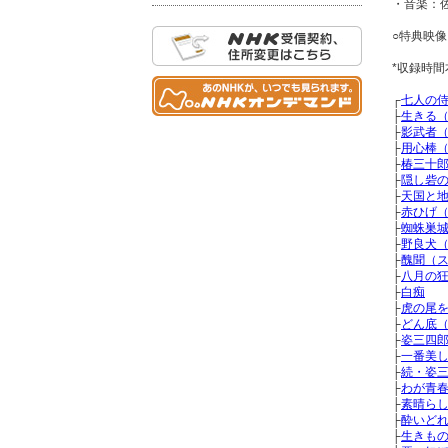
・音楽：佐
○特典映
*収録時
┌
七人の
├
生きる
├
影武者
├
用心棒
├
椿三十
├
隠し砦
├
天国と
├
赤ひげ
├
蜘蛛巣
├
野良犬
├
醜聞（
├
八月の
├
白痴
├
虎の尾
├
どん底
├
姿三四
├
一番美
├
続・姿
├
わが青
├
素晴ら
├
酔いど
├
生きも