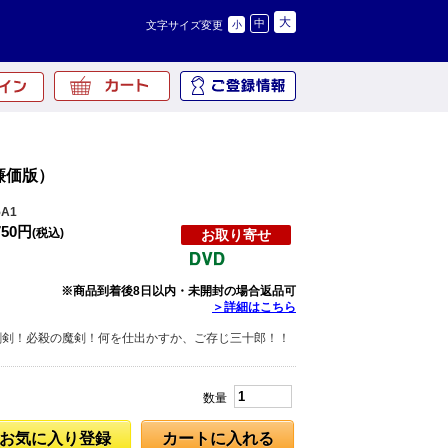
大
中
文字サイズ変更
小
廉価版）
A1
750円
(税込)
お取り寄せ
※商品到着後8日以内・未開封の場合返品可
＞詳細はこちら
剛剣！必殺の魔剣！何を仕出かすか、ご存じ三十郎！！
数量
お気に入り登録
カートに入れる