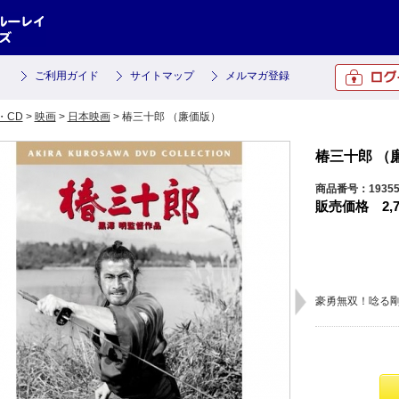
ご利用ガイド
サイトマップ
メルマガ登録
・CD
>
映画
>
日本映画
> 椿三十郎 （廉価版）
椿三十郎 （
商品番号：19355
販売価格
2,
豪勇無双！唸る