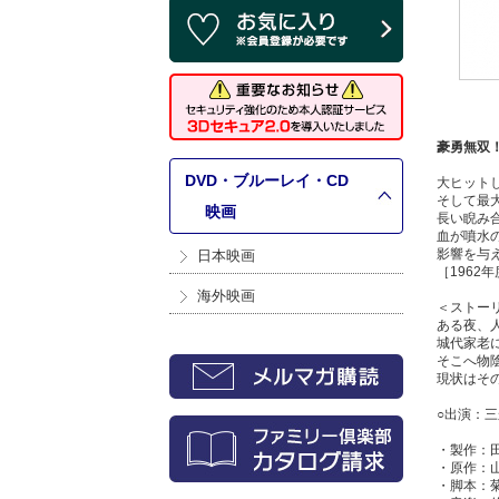
豪勇無双
DVD・ブルーレイ・CD
大ヒット
そして最
>
映画
長い睨み
血が噴水
影響を与
日本映画
［1962
海外映画
＜ストー
ある夜、
城代家老
そこへ物
現状はそ
○出演：三
・製作：
・原作：
・脚本：