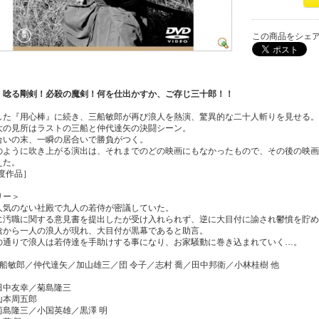
この商品をシェ
！唸る剛剣！必殺の魔剣！何を仕出かすか、ご存じ三十郎！！
した『用心棒』に続き、三船敏郎が再び浪人を熱演、驚異的な二十人斬りを見せる。
大の見所はラストの三船と仲代達矢の決闘シーン。
合いの末、一瞬の居合いで勝負がつく。
のように吹き上がる演出は、それまでのどの映画にもなかったもので、その後の映画
えた。
年度作品］
リー＞
人気のない社殿で九人の若侍が密議していた。
に汚職に関する意見書を提出したが受け入れられず、逆に大目付に諭され鬱憤を貯め
陰から一人の浪人が現れ、大目付が黒幕であると助言。
の通りで浪人は若侍達を手助けする事になり、お家騒動に巻き込まれていく…。
船敏郎／仲代達矢／加山雄三／団 令子／志村 喬／田中邦衛／小林桂樹 他
田中友幸／菊島隆三
山本周五郎
菊島隆三／小国英雄／黒澤 明