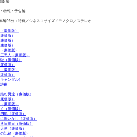
藤 勝
像：特報：予告編
間本編96分＋特典／シネスコサイズ／モノクロ／ステレオ
侍（廉価版）
（廉価版）
（廉価版）
（廉価版）
郎（廉価版）
の三悪人（廉価版）
地獄（廉価版）
（廉価版）
城（廉価版）
（廉価版）
スキャンダル）
狂詩曲
を踏む男達（廉価版）
（廉価版）
郎（廉価版）
しく（廉価版）
三四郎（廉価版）
春に悔いなし（廉価版）
しき日曜日（廉価版）
れ天使（廉価版）
のの記録（廉価版）