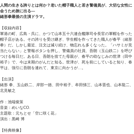
人間の生きる誇りとは何か？老いた帽子職人と若き警備員が、大切な女性に
会うため旅に出る―
緒形拳最後の主演ドラマ。
【収録内容】
軍港の町、広島・呉に、かつて山本五十六連合艦隊司令長官の軍帽を作った
帽子店がある。その誇りを受け継ぎ、学生帽を作ってきた職人が春平（緒形
拳）だ。しかし最近、注文は減り続け、物忘れも多くなった。「ハサミが見
当たらない」と警報ボタンを押し、警備員の社員、吾朗（玉山鉄二）を呼び
つける毎日だ。ある日、吾朗を捨てた母親が、春平の幼なじみの世津（田中
裕子）で、今は末期のがんだと知る。世津が、死を前にしていると知り、春
平は、強引に吾朗を連れて、東京に向かうが…。
【出演】
緒形 拳、玉山鉄二、岸部一徳、田中裕子、牟田悌三、山本晋也、山本龍二、
北見敏之
作：池端俊策
音楽：めいなCO.
主題歌：元ちとせ「空に咲く花」
演出：黒崎 博
【特典映像】