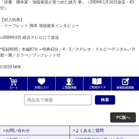
「俳優 脚本家・池端俊策が見つめた緒方 拳」（2009年1月16日放送・43
分）
【封入特典】
・リーフレット 脚本 池端俊策インタビュー
○2008年8月 総合テレビにて放送
*収録時間：本編87分＋特典42分／4：3／ステレオ・ドルビーデジタル／片
面一層／カラー／ブックレット付
©2019 NHK
PC版へ
>お問い合わせ
>よくあるご質問