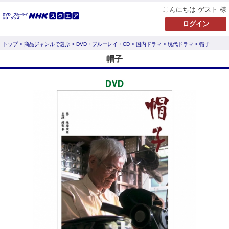
こんにちは ゲスト 様
トップ
>
商品ジャンルで選ぶ
>
DVD・ブルーレイ・CD
>
国内ドラマ
>
現代ドラマ
> 帽子
帽子