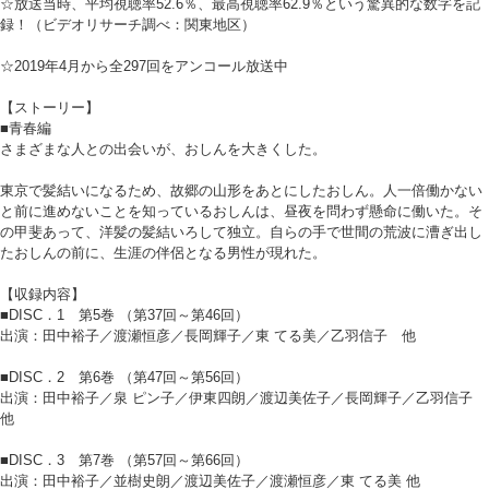
☆放送当時、平均視聴率52.6％、最高視聴率62.9％という驚異的な数字を記
録！（ビデオリサーチ調べ：関東地区）
☆2019年4月から全297回をアンコール放送中
【ストーリー】
■青春編
さまざまな人との出会いが、おしんを大きくした。
東京で髪結いになるため、故郷の山形をあとにしたおしん。人一倍働かない
と前に進めないことを知っているおしんは、昼夜を問わず懸命に働いた。そ
の甲斐あって、洋髪の髪結いろして独立。自らの手で世間の荒波に漕ぎ出し
たおしんの前に、生涯の伴侶となる男性が現れた。
【収録内容】
■DISC．1 第5巻 （第37回～第46回）
出演：田中裕子／渡瀬恒彦／長岡輝子／東 てる美／乙羽信子 他
■DISC．2 第6巻 （第47回～第56回）
出演：田中裕子／泉 ピン子／伊東四朗／渡辺美佐子／長岡輝子／乙羽信子
他
■DISC．3 第7巻 （第57回～第66回）
出演：田中裕子／並樹史朗／渡辺美佐子／渡瀬恒彦／東 てる美 他