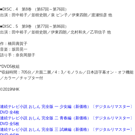
■DISC．4 第8巻 （第67回～第76回）
出演：田中裕子／並樹史朗／泉 ピン子／伊東四朗／渡瀬恒彦 他
■DISC．5 第9巻 （第77回～第86回）
出演：田中裕子／並樹史朗／伊東四朗／北村和夫／乙羽信子 他
作：橋田壽賀子
音楽：坂田晃一
語り手：奈良岡朋子
*DVD5枚組
*収録時間：705分／片面二層／4：3／モノラル／日本語字幕オン・オフ機能
／カラー／チャプター付
©2019NHK
連続テレビ小説 おしん 完全版 一 少女編（新価格）〔デジタルリマスター〕
DVD 全4枚
連続テレビ小説 おしん 完全版 二 青春編（新価格）〔デジタルリマスター〕
DVD 全5枚
連続テレビ小説 おしん 完全版 三 試練編（新価格）〔デジタルリマスター〕