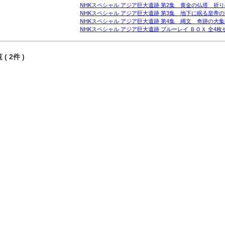
NHKスペシャル アジア巨大遺跡 第2集 黄金の仏塔 祈りの
NHKスペシャル アジア巨大遺跡 第3集 地下に眠る皇帝の野
NHKスペシャル アジア巨大遺跡 第4集 縄文 奇跡の大集落
NHKスペシャル アジア巨大遺跡 ブルーレイ ＢＯＸ 全4枚
( 2件 )