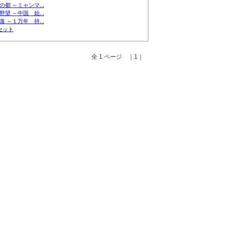
都 ～ミャンマ...
望 ～中国 始...
 ～１万年 持...
セット
全 1 ページ ｜1｜