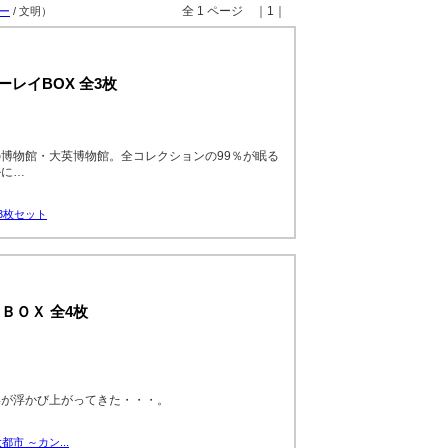
全 1 ページ ｜1｜
ー
/ 文明）
レイBOX 全3枚
博物館・大英博物館。全コレクションの99％が眠る
かに…
3枚セット
ＢＯＸ 全4枚
姿が浮かび上がってきた・・・。
市 ～カン...