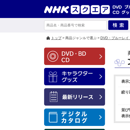
トップ
> 商品ジャンルで選ぶ >
DVD・ブルーレイ
表示
絞り
並び
表示