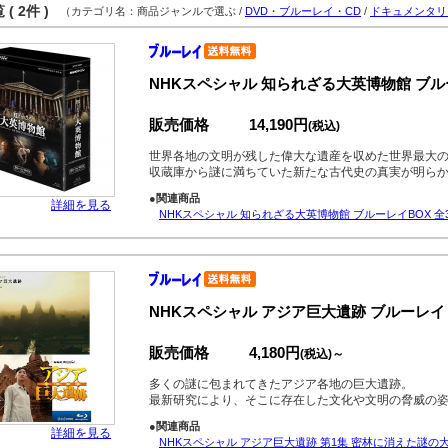
( 2件 )
（カテゴリ名：商品ジャンルで選ぶ /
DVD・ブルーレイ・CD
/
ドキュメンタリ
NHKスペシャル 知られざる大英博物館 ブルー
販売価格
14,190円
(税込)
世界各地の文明が残した偉大な遺産を収めた世界最大の
収蔵庫から謎に満ちていた新たな古代史の真実が明ら
●関連商品
詳細を見る
NHKスペシャル 知られざる大英博物館 ブルーレイBOX 全
NHKスペシャル アジア巨大遺跡 ブルーレイ 
販売価格
4,180円
(税込)～
多くの謎に包まれてきたアジア各地の巨大遺跡。
最新研究により、そこに存在した文化や文明の脅威の
●関連商品
詳細を見る
NHKスペシャル アジア巨大遺跡 第1集 密林に消えた謎の大都