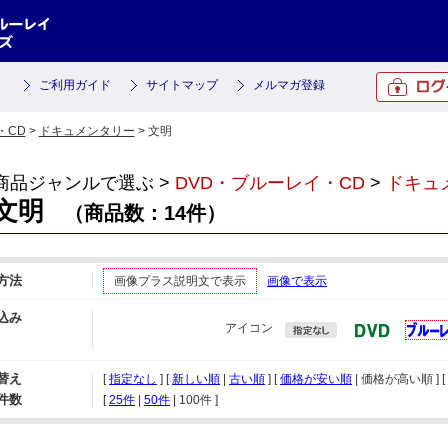
ご利用ガイド
サイトマップ
メルマガ登録
・CD
>
ドキュメンタリー
> 文明
商品ジャンルで選ぶ >
DVD・ブルーレイ・CD
>
ドキュ
文明
（商品数：14件）
方法
画像プラス説明文で表示
画像で表示
込み
アイコン
替え
[
指定なし
] [
新しい順
|
古い順
] [
価格が安い順
| 価格が高い順 ] [
件数
[ 
25件
 | 
50件
 | 
100件
 ]