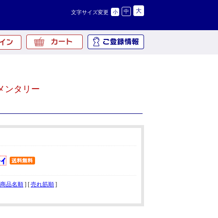
大
中
文字サイズ変更
小
メンタリー
商品名順
] [
売れ筋順
]