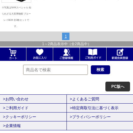
※写真はNHKスペシャル 知
られざる大英博物館 ブルー
レイBOX 全3枚セットで
す。
1
1
～
2
商品表示中（全
2
商品中）
PC版へ
>お問い合わせ
>よくあるご質問
>ご利用ガイド
>特定商取引法に基づく表示
>クッキーポリシー
>プライバシーポリシー
>企業情報