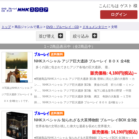
こんにちは ゲスト 様
トップ
> 商品ジャンルで選ぶ >
DVD・ブルーレイ・CD
>
ドキュメンタリー
> 文明
並び替え
絞り込み
1
～
2
商品表示中（全
2
商品中）
NHKスペシャル アジア巨大遺跡 ブルーレイ ＢＯＸ 全4枚
多くの謎に包まれてきたアジア各地の巨大遺跡。 最..
販売価格: 4,180円(税込)～
●関連商品/NHKスペシャル アジア巨大遺跡 第1集 密林に消えた謎の大都市 ～カ
ン...、NHKスペシャル アジア巨大遺跡 第2集 黄金の仏塔 祈りの都 ～ミャン
※写真はNHKスペシャル ア
マ...、NHKスペシャル アジア巨大遺跡 第3集 地下に眠る皇帝の野望 ～中国
ジア巨大遺跡 ブルーレイ Ｂ
始...、NHKスペシャル アジア巨大遺跡 第4集 縄文 奇跡の大集落 ～１万年
ＯＸ 全4枚セットです。
持...、NHKスペシャル アジア巨大遺跡 ブルーレイ ＢＯＸ 全4枚セット
NHKスペシャル 知られざる大英博物館 ブルーレイBOX 全3枚
世界各地の文明が残した偉大な遺産を収めた世界最大..
販売価格: 14,190円(税込)
●関連商品/NHKスペシャル 知られざる大英博物館 ブルーレイBOX 全3枚セット