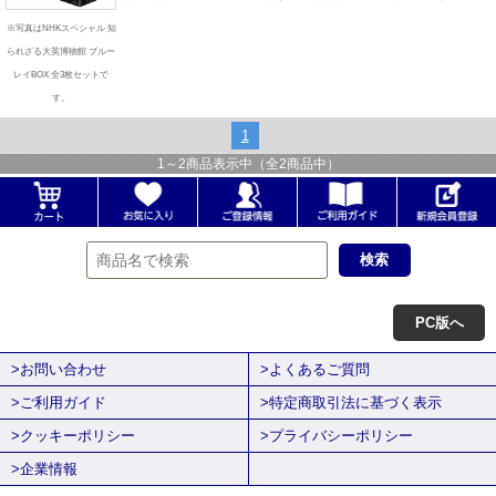
※写真はNHKスペシャル 知
られざる大英博物館 ブルー
レイBOX 全3枚セットで
す。
1
1
～
2
商品表示中（全
2
商品中）
PC版へ
>お問い合わせ
>よくあるご質問
>ご利用ガイド
>特定商取引法に基づく表示
>クッキーポリシー
>プライバシーポリシー
>企業情報