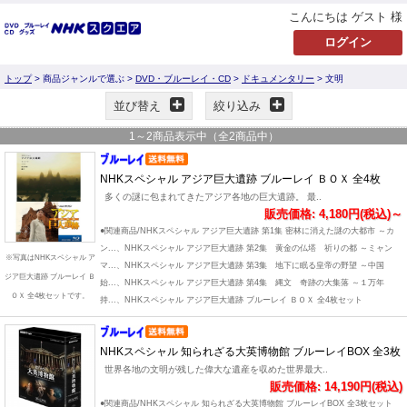
こんにちは ゲスト 様
トップ
> 商品ジャンルで選ぶ >
DVD・ブルーレイ・CD
>
ドキュメンタリー
> 文明
並び替え
絞り込み
1
～
2
商品表示中（全
2
商品中）
NHKスペシャル アジア巨大遺跡 ブルーレイ ＢＯＸ 全4枚
多くの謎に包まれてきたアジア各地の巨大遺跡。 最..
販売価格: 4,180円(税込)～
●関連商品/NHKスペシャル アジア巨大遺跡 第1集 密林に消えた謎の大都市 ～カ
ン...、NHKスペシャル アジア巨大遺跡 第2集 黄金の仏塔 祈りの都 ～ミャン
※写真はNHKスペシャル ア
マ...、NHKスペシャル アジア巨大遺跡 第3集 地下に眠る皇帝の野望 ～中国
ジア巨大遺跡 ブルーレイ Ｂ
始...、NHKスペシャル アジア巨大遺跡 第4集 縄文 奇跡の大集落 ～１万年
ＯＸ 全4枚セットです。
持...、NHKスペシャル アジア巨大遺跡 ブルーレイ ＢＯＸ 全4枚セット
NHKスペシャル 知られざる大英博物館 ブルーレイBOX 全3枚
世界各地の文明が残した偉大な遺産を収めた世界最大..
販売価格: 14,190円(税込)
●関連商品/NHKスペシャル 知られざる大英博物館 ブルーレイBOX 全3枚セット