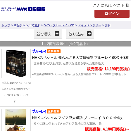
こんにちは ゲスト 様
トップ
> 商品ジャンルで選ぶ >
DVD・ブルーレイ・CD
>
ドキュメンタリー
> 文明
並び替え
絞り込み
1
～
2
商品表示中（全
2
商品中）
NHKスペシャル 知られざる大英博物館 ブルーレイBOX 全3枚
世界各地の文明が残した偉大な遺産を収めた世界最大..
販売価格: 14,190円(税込)
●関連商品/NHKスペシャル 知られざる大英博物館 ブルーレイBOX 全3枚セット
※写真はNHKスペシャル 知
られざる大英博物館 ブルー
レイBOX 全3枚セットで
す。
NHKスペシャル アジア巨大遺跡 ブルーレイ ＢＯＸ 全4枚
多くの謎に包まれてきたアジア各地の巨大遺跡。 最..
販売価格: 4,180円(税込)～