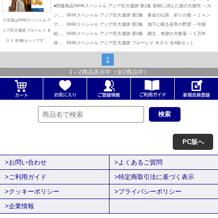
●関連商品/NHKスペシャル アジア巨大遺跡 第1集 密林に消えた謎の大都市 ～カ
ン...、NHKスペシャル アジア巨大遺跡 第2集 黄金の仏塔 祈りの都 ～ミャン
※写真はNHKスペシャル ア
マ...、NHKスペシャル アジア巨大遺跡 第3集 地下に眠る皇帝の野望 ～中国
ジア巨大遺跡 ブルーレイ Ｂ
始...、NHKスペシャル アジア巨大遺跡 第4集 縄文 奇跡の大集落 ～１万年
ＯＸ 全4枚セットです。
持...、NHKスペシャル アジア巨大遺跡 ブルーレイ ＢＯＸ 全4枚セット
1
1
～
2
商品表示中（全
2
商品中）
PC版へ
>お問い合わせ
>よくあるご質問
>ご利用ガイド
>特定商取引法に基づく表示
>クッキーポリシー
>プライバシーポリシー
>企業情報