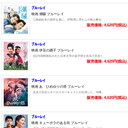
映画 潮騒 ブルーレイ
三島由紀夫の原作を基に、伊勢湾に浮かぶ小島を舞台..
販売価格: 4,620円(税込)
映画 伊豆の踊子 ブルーレイ
合計6回映画化された日本文学の金字塔を吉永小百合×..
販売価格: 4,620円(税込)
映画 あゝひめゆりの塔 ブルーレイ
吉永小百合らオールスターキャストが出演した、沖縄..
販売価格: 4,620円(税込)
映画 キューポラのある街 ブルーレイ