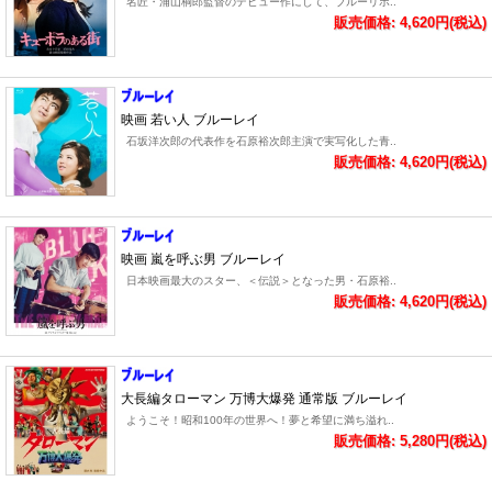
名匠・浦山桐郎監督のデビュー作にして、ブルーリボ..
販売価格: 4,620円(税込)
映画 若い人 ブルーレイ
石坂洋次郎の代表作を石原裕次郎主演で実写化した青..
販売価格: 4,620円(税込)
映画 嵐を呼ぶ男 ブルーレイ
日本映画最大のスター、＜伝説＞となった男・石原裕..
販売価格: 4,620円(税込)
大長編タローマン 万博大爆発 通常版 ブルーレイ
ようこそ！昭和100年の世界へ！夢と希望に満ち溢れ..
販売価格: 5,280円(税込)