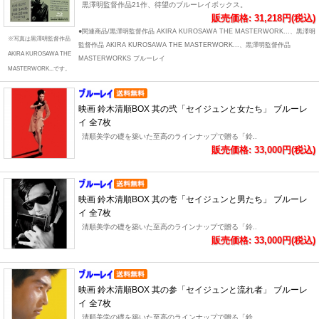
黒澤明監督作品21作、待望のブルーレイボックス。
販売価格: 31,218円(税込)
●関連商品/黒澤明監督作品 AKIRA KUROSAWA THE MASTERWORK...、黒澤明
※写真は黒澤明監督作品
監督作品 AKIRA KUROSAWA THE MASTERWORK...、黒澤明監督作品
AKIRA KUROSAWA THE
MASTERWORKS ブルーレイ
MASTERWORK...です。
映画 鈴木清順BOX 其の弐「セイジュンと女たち」 ブルーレ
イ 全7枚
清順美学の礎を築いた至高のラインナップで贈る「鈴..
販売価格: 33,000円(税込)
映画 鈴木清順BOX 其の壱「セイジュンと男たち」 ブルーレ
イ 全7枚
清順美学の礎を築いた至高のラインナップで贈る「鈴..
販売価格: 33,000円(税込)
映画 鈴木清順BOX 其の参「セイジュンと流れ者」 ブルーレ
イ 全7枚
清順美学の礎を築いた至高のラインナップで贈る「鈴..