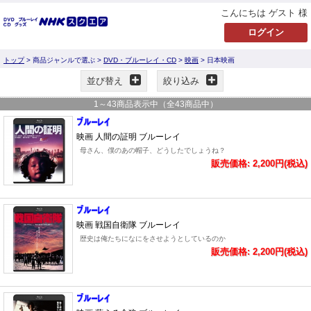
こんにちは ゲスト 様
トップ
> 商品ジャンルで選ぶ >
DVD・ブルーレイ・CD
>
映画
> 日本映画
並び替え
絞り込み
1
～
43
商品表示中（全
43
商品中）
映画 人間の証明 ブルーレイ
母さん、僕のあの帽子、どうしたでしょうね？
販売価格: 2,200円(税込)
映画 戦国自衛隊 ブルーレイ
歴史は俺たちになにをさせようとしているのか
販売価格: 2,200円(税込)