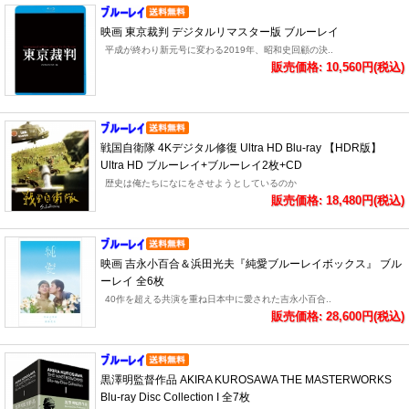
映画 東京裁判 デジタルリマスター版 ブルーレイ
平成が終わり新元号に変わる2019年、昭和史回顧の決..
販売価格: 10,560円(税込)
戦国自衛隊 4Kデジタル修復 Ultra HD Blu-ray 【HDR版】
Ultra HD ブルーレイ+ブルーレイ2枚+CD
歴史は俺たちになにをさせようとしているのか
販売価格: 18,480円(税込)
映画 吉永小百合＆浜田光夫『純愛ブルーレイボックス』 ブル
ーレイ 全6枚
40作を超える共演を重ね日本中に愛された吉永小百合..
販売価格: 28,600円(税込)
黒澤明監督作品 AKIRA KUROSAWA THE MASTERWORKS
Blu-ray Disc Collection I 全7枚