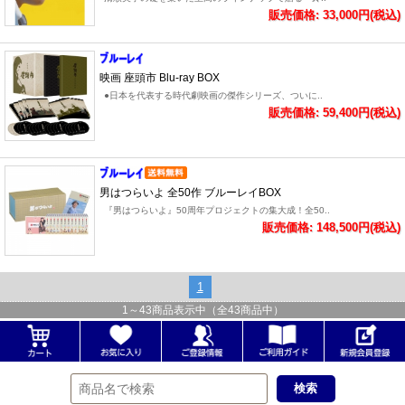
販売価格: 33,000円(税込)
映画 座頭市 Blu-ray BOX
●日本を代表する時代劇映画の傑作シリーズ、ついに..
販売価格: 59,400円(税込)
男はつらいよ 全50作 ブルーレイBOX
『男はつらいよ』50周年プロジェクトの集大成！全50..
販売価格: 148,500円(税込)
1
1
～
43
商品表示中（全
43
商品中）