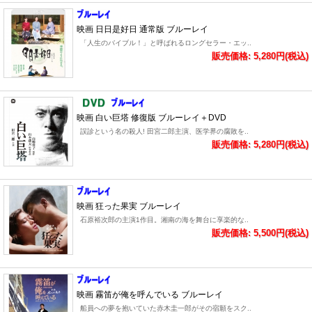
映画 日日是好日 通常版 ブルーレイ
「人生のバイブル！」と呼ばれるロングセラー・エッ..
販売価格: 5,280円(税込)
映画 白い巨塔 修復版 ブルーレイ＋DVD
誤診という名の殺人! 田宮二郎主演、医学界の腐敗を..
販売価格: 5,280円(税込)
映画 狂った果実 ブルーレイ
石原裕次郎の主演1作目。湘南の海を舞台に享楽的な..
販売価格: 5,500円(税込)
映画 霧笛が俺を呼んでいる ブルーレイ
船員への夢を抱いていた赤木圭一郎がその宿願をスク..