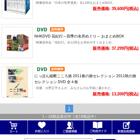
映像頒布会『日本の世界遺産』全12回をおまとめBOX..
販売価格: 39,600円(税込)
NHKDVD 花紀行～四季の名所めぐり～ おまとめBOX
映像頒布会『花紀行』全12回をお求めやすくおまとめ..
販売価格: 37,299円(税込)
にっぽん縦断こころ旅 2011春の旅セレクション 2011秋の旅
セレクション DVD 全４枚
俳優・火野正平さんが、みなさんのお手紙に書かれた..
販売価格: 13,200円(税込)
1
1
～
19
商品表示中（全
19
商品中）