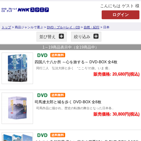
こんにちは ゲスト 様
トップ
> 商品ジャンルで選ぶ >
DVD・ブルーレイ・CD
>
自然・紀行
> 日本
並び替え
絞り込み
1
～
19
商品表示中（全
19
商品中）
四国八十八か所 ～心を旅する～ DVD-BOX 全4枚
同行二人 弘法大師と歩く “こころ”の旅。いま 癒..
販売価格: 20,680円(税込)
司馬遼太郎と城を歩く DVD-BOX 全8枚
司馬作品に描かれ、歴史の転換の舞台となった日本各..
販売価格: 30,800円(税込)