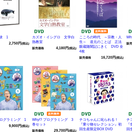
験 1
カズオ・イシグロ 文学白
こころの時代 ～宗教・人
Wh
熱教室
生～ 道元のことば 正法
2,750円
(税込)
販
眼蔵随聞記にきく DVD 全
4,180円
販売価格
(税込)
4枚
16,720円
販売価格
(税込)
 プログラミング 1
Why!? プログラミング 3
チコちゃんに叱られる！
チ
巻セット
『乗り物セレクション』初
『
9,900円
(税込)
回生産限定BOX DVD
回生
29,700円
販売価格
(税込)