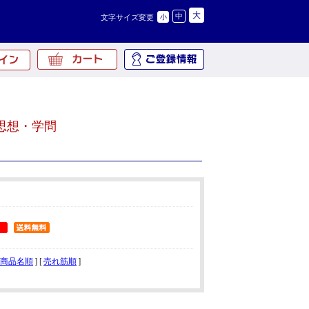
大
中
文字サイズ変更
小
思想・学問
商品名順
] [
売れ筋順
]