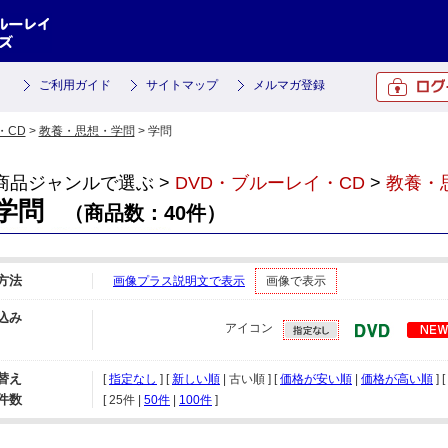
ご利用ガイド
サイトマップ
メルマガ登録
・CD
>
教養・思想・学問
> 学問
商品ジャンルで選ぶ >
DVD・ブルーレイ・CD
>
教養・
学問
（商品数：40件）
方法
画像プラス説明文で表示
画像で表示
込み
アイコン
替え
[
指定なし
] [
新しい順
| 古い順 ] [
価格が安い順
|
価格が高い順
] [
件数
[ 
25件
 | 
50件
 | 
100件
 ]