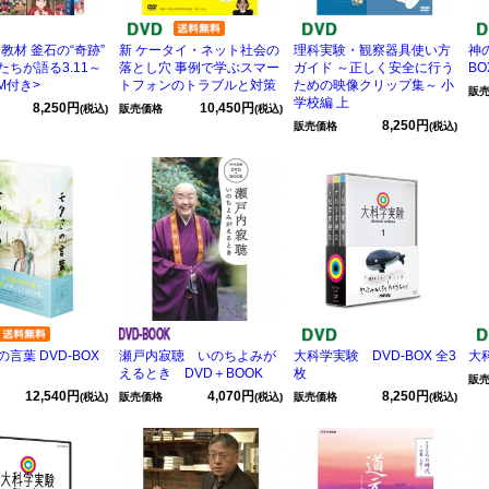
D教材 釜石の“奇跡”
新 ケータイ・ネット社会の
理科実験・観察器具使い方
神
たちが語る3.11～
落とし穴 事例で学ぶスマー
ガイド ～正しく安全に行う
BO
OM付き>
トフォンのトラブルと対策
ための映像クリップ集～ 小
販
学校編 上
8,250円
10,450円
(税込)
販売価格
(税込)
8,250円
販売価格
(税込)
言葉 DVD-BOX
瀬戸内寂聴 いのちよみが
大科学実験 DVD-BOX 全3
大
えるとき DVD＋BOOK
枚
販
12,540円
4,070円
8,250円
(税込)
販売価格
(税込)
販売価格
(税込)