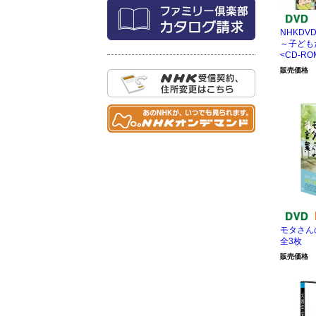
NHKDV
～子ども
<CD-R
販売価格
モタさんの
全3枚
販売価格