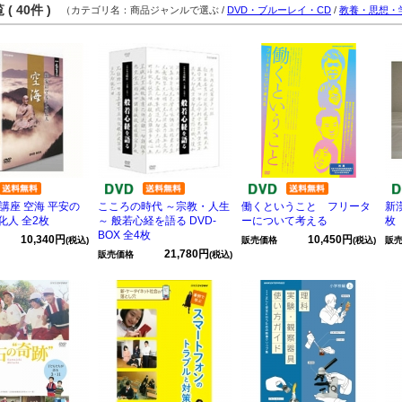
( 40件 )
（カテゴリ名：商品ジャンルで選ぶ /
DVD・ブルーレイ・CD
/
教養・思想・
講座 空海 平安の
こころの時代 ～宗教・人生
働くということ フリータ
新漢
化人 全2枚
～ 般若心経を語る DVD-
ーについて考える
枚
BOX 全4枚
10,340円
10,450円
(税込)
販売価格
(税込)
販
21,780円
販売価格
(税込)