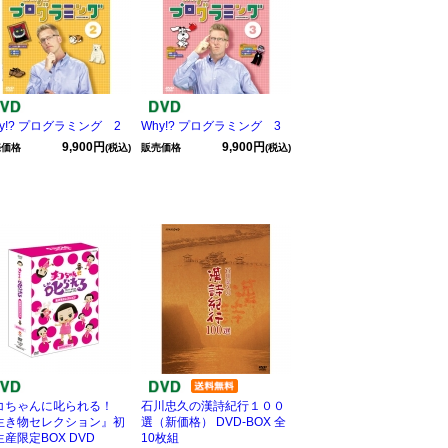
y!? プログラミング 2
Why!? プログラミング 3
9,900円
9,900円
売価格
(税込)
販売価格
(税込)
コちゃんに叱られる！
石川忠久の漢詩紀行１００
生き物セレクション』初
選（新価格） DVD-BOX 全
産限定BOX DVD
10枚組