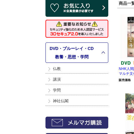
商品一覧 
DVD・ブルーレイ・CD
>
教養・思想・学問
仏教
NHK人間
マルチ文
講演
販売価格
学問
神社仏閣