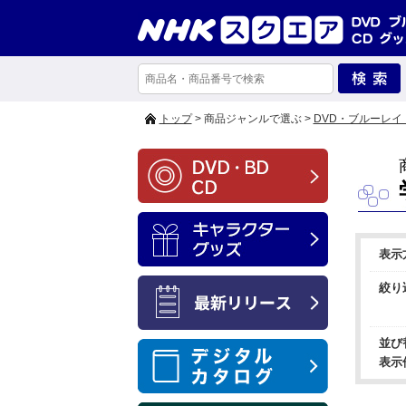
トップ
> 商品ジャンルで選ぶ >
DVD・ブルーレイ
表示
絞り
並び
表示