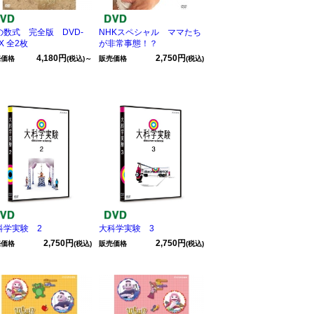
の数式 完全版 DVD-
NHKスペシャル ママたち
X 全2枚
が非常事態！？
4,180円
2,750円
売価格
(税込)～
販売価格
(税込)
科学実験 2
大科学実験 3
2,750円
2,750円
売価格
(税込)
販売価格
(税込)