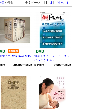
全 2 ページ ｜1｜
2
｜
［次へ⇒］
学問
/ 学問）
詩紀行 DVD-BOX 全10
道徳ドキュメント １．キミ
ならどうする？
30,800円
9,900円
売価格
(税込)
販売価格
(税込)