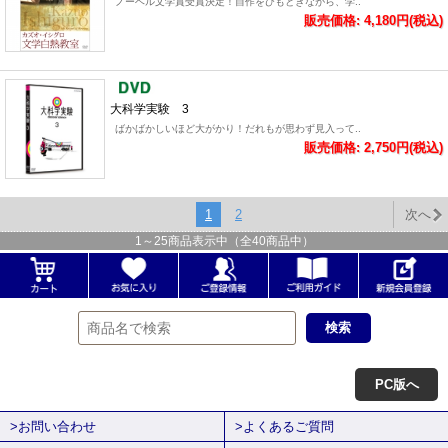
ノーベル文学賞受賞決定！自作をひもときながら、学..
販売価格: 4,180円(税込)
大科学実験 3
ばかばかしいほど大がかり！だれもが思わず見入って..
販売価格: 2,750円(税込)
1
2
次へ
1
～
25
商品表示中（全
40
商品中）
PC版へ
>お問い合わせ
>よくあるご質問