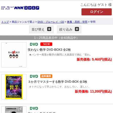
こんにちは ゲスト 様
トップ
> 商品ジャンルで選ぶ >
DVD・ブルーレイ・CD
>
教養・思想・学問
> 学問
並び替え
絞り込み
1
～
25
商品表示中（全
40
商品中）
笑わない数学 DVD-BOX3 全2枚
★パンサー尾形が数学の難問に大真面目で挑む「笑わ..
販売価格: 9,460円(税込)
３か月でマスターする数学 DVD-BOX 全3枚
オトナになって学ぶからこそ、おもしろい。 楽しい..
販売価格: 13,200円(税込)