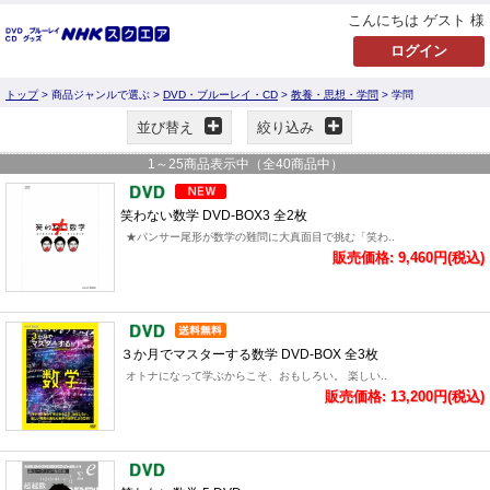
こんにちは ゲスト 様
トップ
> 商品ジャンルで選ぶ >
DVD・ブルーレイ・CD
>
教養・思想・学問
> 学問
並び替え
絞り込み
1
～
25
商品表示中（全
40
商品中）
笑わない数学 DVD-BOX3 全2枚
★パンサー尾形が数学の難問に大真面目で挑む「笑わ..
販売価格: 9,460円(税込)
３か月でマスターする数学 DVD-BOX 全3枚
オトナになって学ぶからこそ、おもしろい。 楽しい..
販売価格: 13,200円(税込)