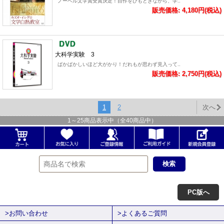
ノーベル文学賞受賞決定！自作をひもときながら、学..
販売価格: 4,180円(税込)
大科学実験 3
ばかばかしいほど大がかり！だれもが思わず見入って..
販売価格: 2,750円(税込)
1
2
次へ
1
～
25
商品表示中（全
40
商品中）
PC版へ
>お問い合わせ
>よくあるご質問