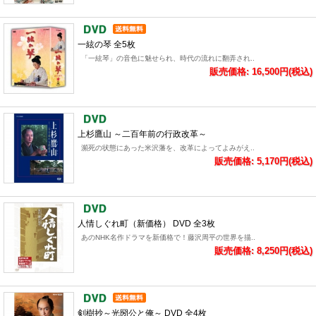
一絃の琴 全5枚
「一絃琴」の音色に魅せられ、時代の流れに翻弄され..
販売価格: 16,500円(税込)
上杉鷹山 ～二百年前の行政改革～
瀕死の状態にあった米沢藩を、改革によってよみがえ..
販売価格: 5,170円(税込)
人情しぐれ町（新価格） DVD 全3枚
あのNHK名作ドラマを新価格で！藤沢周平の世界を描..
販売価格: 8,250円(税込)
剣樹抄～光圀公と俺～ DVD 全4枚