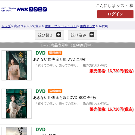
こんにちは ゲスト 様
トップ
> 商品ジャンルで選ぶ >
DVD・ブルーレイ・CD
>
国内ドラマ
> 時代劇
並び替え
絞り込み
1
～
25
商品表示中（全
68
商品中）
あきない世傳 金と銀 DVD 全4枚
「買うての幸い、売っての幸せ」 物の売れない時代..
販売価格: 16,720円(税込)
あきない世傳 金と銀2 DVD-BOX 全4枚
「買うての幸い、売っての幸せ」 物の売れない時代..
販売価格: 16,720円(税込)