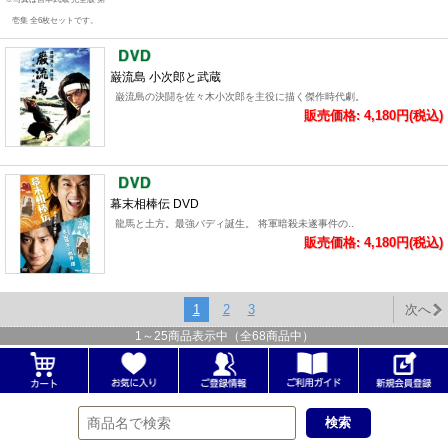
壱集 全6枚セットです。
巌流島 小次郎と武蔵
巌流島の決闘を佐々木小次郎を主役に描く傑作時代劇。
販売価格: 4,180円(税込)
幕末相棒伝 DVD
龍馬と土方。最強バディ誕生。 将軍暗殺未遂事件の..
販売価格: 4,180円(税込)
1
2
3
次へ
1
～
25
商品表示中（全
68
商品中）