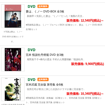
妻は、くノ一 DVD-BOX 全3枚
新婚早々失踪した妻は、“くノ一”だった！無類の天文..
販売価格: 12,540円(税込)～
●関連商品/妻は、くノ一 ブルーレイBOX 全3枚セット、妻は、くノ一 DVD-BOX
全3枚セット
※写真は妻は、くノ一
DVD-BOX 全3枚セットで
す。
完本 怪談牡丹燈籠 DVD 全3枚
尾野真千子×稀代の悪女 不朽の人間愛憎劇「怪談牡丹..
販売価格: 9,900円(税込)
宮本武蔵 完全版 第壱集 全6枚
役所広司が骨太に演じた伝説のドラマが遂に完全版で..
販売価格: 10,340円(税込)～
●関連商品/宮本武蔵〈総集編〉全2枚セット、宮本武蔵 完全版 第壱集 全6枚セッ
ト、宮本武蔵 完全版 第弐集 全6枚セット
※写真は宮本武蔵 完全版 第