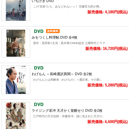
いちげき DVD
この“百姓“たち、あなどれないっ！ 宮藤官九郎が脚..
販売価格: 4,180円(税込)
みをつくし料理帖 DVD 全4枚
原作：高田郁×主演：黒木華のNHK総合 土曜時代ドラマ
販売価格: 16,720円(税込)
わげもん ～長崎通訳異聞～ DVD 全2枚
わげもんとは和解者（わげもの）＝通訳者。その業(..
販売価格: 5,280円(税込)
ライジング若冲 天才かく覚醒せり DVD 全2枚
江戸時代の天才絵師・伊藤若冲。謎に包まれた天才の..
販売価格: 6,600円(税込)