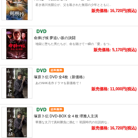
若き徳川光圀公が、父を殺された無宿の少年とともに..
販売価格: 16,720円(税込)
命捧げ候 夢追い坂の決闘
地獄に堕ちた男たちが、命を賭けて一瞬の「愛」をつ..
販売価格: 5,170円(税込)
塚原卜伝 DVD 全4枚（新価格）
あのNHK名作ドラマを新価格で！
販売価格: 11,000円(税込)
塚原卜伝 DVD-BOX 全４枚 堺雅人主演
華麗な太刀で真剣勝負に挑む！ 戦国時代の伝説的な..
販売価格: 16,720円(税込)