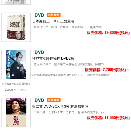
日本巖窟王 草刈正雄主演
舞台は江戸。徳川三代将軍・家光の時代。 無実の罪..
販売価格: 19,800円(税込)
神谷玄次郎捕物控 DVD2枚
藤沢周平原作「霧の果て～神谷玄次郎捕物控」待望の..
販売価格: 7,700円(税込)～
●関連商品/神谷玄次郎捕物控 DVD2枚セット、神谷玄次郎捕物控2
※写真は神谷玄次郎捕物控
DVD2枚セットです。
銀二貫 DVD-BOX 全3枚 林遣都主演
「銀二貫、ございます。これで、お侍様の仇討ち、わ..
販売価格: 11,550円(税込)