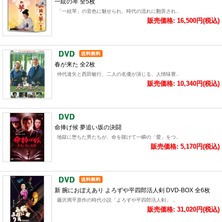
一絃の琴 全5枚
「一絃琴」の音色に魅せられ、時代の流れに翻弄され..
販売価格: 16,500円(税込)
春が来た 全2枚
仲代達矢と西田敏行、二人の名優が演じる、人情味豊..
販売価格: 10,340円(税込)
命捧げ候 夢追い坂の決闘
地獄に堕ちた男たちが、命を賭けて一瞬の「愛」をつ..
販売価格: 5,170円(税込)
新 腕におぼえあり よろずや平四郎活人剣 DVD-BOX 全6枚
藤沢周平原作の時代小説「よろずや平四郎活人剣」 ..
販売価格: 31,020円(税込)