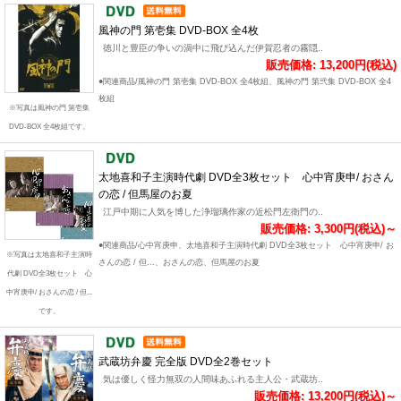
風神の門 第壱集 DVD-BOX 全4枚
徳川と豊臣の争いの渦中に飛び込んだ伊賀忍者の霧隠..
販売価格: 13,200円(税込)
●関連商品/風神の門 第壱集 DVD-BOX 全4枚組、風神の門 第弐集 DVD-BOX 全4
枚組
※写真は風神の門 第壱集
DVD-BOX 全4枚組です。
太地喜和子主演時代劇 DVD全3枚セット 心中宵庚申/ おさん
の恋 / 但馬屋のお夏
江戸中期に人気を博した浄瑠璃作家の近松門左衛門の..
販売価格: 3,300円(税込)～
●関連商品/心中宵庚申、太地喜和子主演時代劇 DVD全3枚セット 心中宵庚申/ お
※写真は太地喜和子主演時
さんの恋 / 但...、おさんの恋、但馬屋のお夏
代劇 DVD全3枚セット 心
中宵庚申/ おさんの恋 / 但...
です。
武蔵坊弁慶 完全版 DVD全2巻セット
気は優しく怪力無双の人間味あふれる主人公・武蔵坊..
販売価格: 13,200円(税込)～