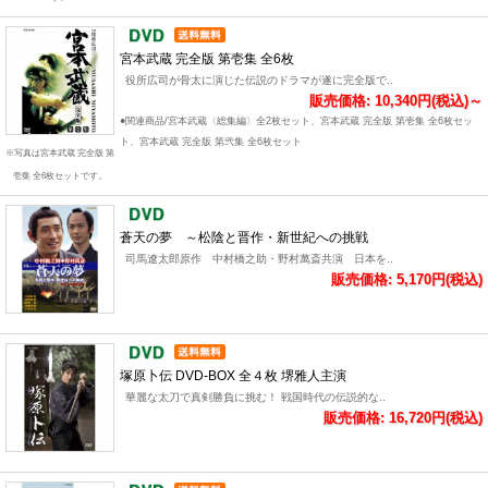
宮本武蔵 完全版 第壱集 全6枚
役所広司が骨太に演じた伝説のドラマが遂に完全版で..
販売価格: 10,340円(税込)～
●関連商品/宮本武蔵〈総集編〉全2枚セット、宮本武蔵 完全版 第壱集 全6枚セッ
ト、宮本武蔵 完全版 第弐集 全6枚セット
※写真は宮本武蔵 完全版 第
壱集 全6枚セットです。
蒼天の夢 ～松陰と晋作・新世紀への挑戦
司馬遼太郎原作 中村橋之助・野村萬斎共演 日本を..
販売価格: 5,170円(税込)
塚原卜伝 DVD-BOX 全４枚 堺雅人主演
華麗な太刀で真剣勝負に挑む！ 戦国時代の伝説的な..
販売価格: 16,720円(税込)