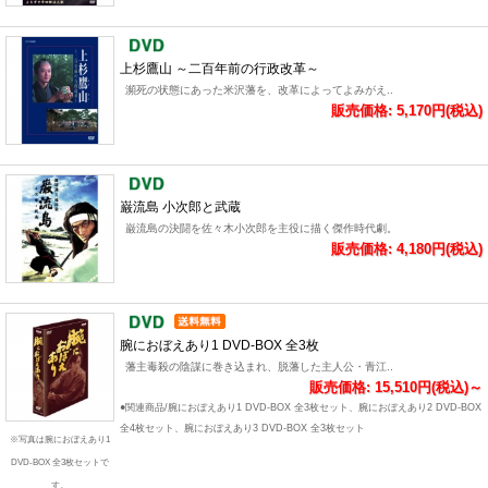
上杉鷹山 ～二百年前の行政改革～
瀕死の状態にあった米沢藩を、改革によってよみがえ..
販売価格: 5,170円(税込)
巌流島 小次郎と武蔵
巌流島の決闘を佐々木小次郎を主役に描く傑作時代劇。
販売価格: 4,180円(税込)
腕におぼえあり1 DVD-BOX 全3枚
藩主毒殺の陰謀に巻き込まれ、脱藩した主人公・青江..
販売価格: 15,510円(税込)～
●関連商品/腕におぼえあり1 DVD-BOX 全3枚セット、腕におぼえあり2 DVD-BOX
全4枚セット、腕におぼえあり3 DVD-BOX 全3枚セット
※写真は腕におぼえあり1
DVD-BOX 全3枚セットで
す。