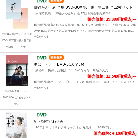
御宿かわせみ 全集 DVD-BOX 第一集・第二集 全12枚セット
水曜時代劇 『御宿かわせみ』 全47話を完全収録初DV..
販売価格: 19,800円(税込)～
●関連商品/御宿かわせみ 全集 第一集 DVD-BOX 全6枚セット、御宿かわせみ 全集
DVD-BOX 第一集・第二集 全12枚セット、御宿かわせみ 全集 第二集 DVD-BOX
※写真は御宿かわせみ 全集
全6枚セット
DVD-BOX 第一集・第二集
全12枚セットです。
妻は、くノ一 DVD-BOX 全3枚
新婚早々失踪した妻は、“くノ一”だった！無類の天文..
販売価格: 12,540円(税込)～
●関連商品/妻は、くノ一 ブルーレイBOX 全3枚セット、妻は、くノ一 DVD-BOX
全3枚セット
※写真は妻は、くノ一
DVD-BOX 全3枚セットで
す。
新・御宿かわせみ
30年ぶりにオリジナルキャストが再集結！ 1980年に..
販売価格: 4,180円(税込)