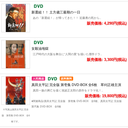
新選組！！ 土方歳三最期の一日
あの「新選組！」が帰ってきた！！ 近藤勇の死から..
販売価格: 4,290円(税込)
女殺油地獄
江戸時代の大阪を舞台に“人間の業”を描いた傑作ドラ..
販売価格: 3,300円(税込)
真田太平記 完全版 第壱集 DVD-BOX 全6枚 草刈正雄主演
真田一族の興亡を描く池波正太郎の原作をドラマ化！..
販売価格: 19,800円(税込)
●関連商品/真田太平記 完全版 第壱集 DVD-BOX 全6枚、真田太平記 完全版
第弐集 DVD-BOX 全6枚
※写真は真田太平記 完全
版 第壱集 DVD-BOX 全6
枚です。