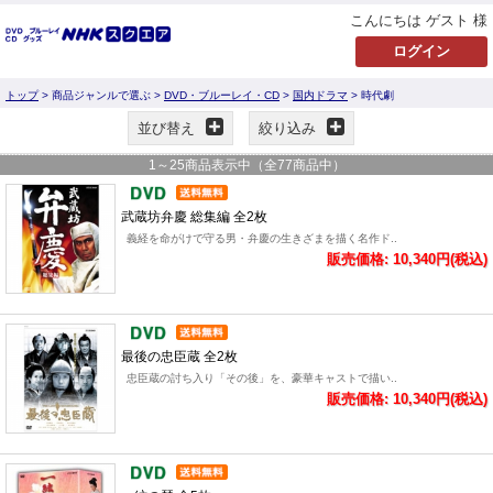
こんにちは ゲスト 様
トップ
> 商品ジャンルで選ぶ >
DVD・ブルーレイ・CD
>
国内ドラマ
> 時代劇
並び替え
絞り込み
1
～
25
商品表示中（全
77
商品中）
武蔵坊弁慶 総集編 全2枚
義経を命がけで守る男・弁慶の生きざまを描く名作ド..
販売価格: 10,340円(税込)
最後の忠臣蔵 全2枚
忠臣蔵の討ち入り「その後」を、豪華キャストで描い..
販売価格: 10,340円(税込)