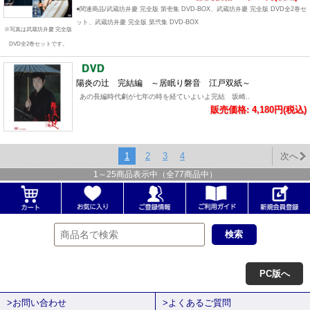
●関連商品/武蔵坊弁慶 完全版 第壱集 DVD-BOX、武蔵坊弁慶 完全版 DVD全2巻セ
ット、武蔵坊弁慶 完全版 第弐集 DVD-BOX
※写真は武蔵坊弁慶 完全版
DVD全2巻セットです。
陽炎の辻 完結編 ～居眠り磐音 江戸双紙～
あの長編時代劇が七年の時を経ていよいよ完結 坂崎..
販売価格: 4,180円(税込)
1
2
3
4
次へ
1
～
25
商品表示中（全
77
商品中）
PC版へ
>お問い合わせ
>よくあるご質問