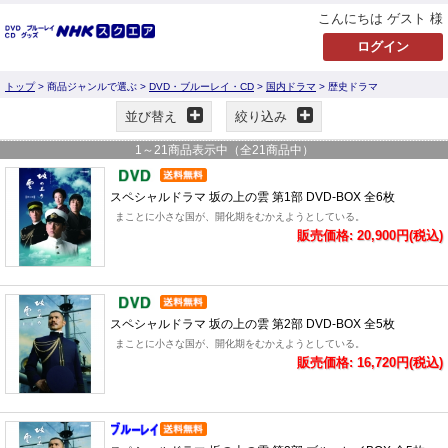
こんにちは ゲスト 様
トップ
> 商品ジャンルで選ぶ >
DVD・ブルーレイ・CD
>
国内ドラマ
> 歴史ドラマ
並び替え
絞り込み
1
～
21
商品表示中（全
21
商品中）
スペシャルドラマ 坂の上の雲 第1部 DVD-BOX 全6枚
まことに小さな国が、開化期をむかえようとしている。
販売価格: 20,900円(税込)
スペシャルドラマ 坂の上の雲 第2部 DVD-BOX 全5枚
まことに小さな国が、開化期をむかえようとしている。
販売価格: 16,720円(税込)