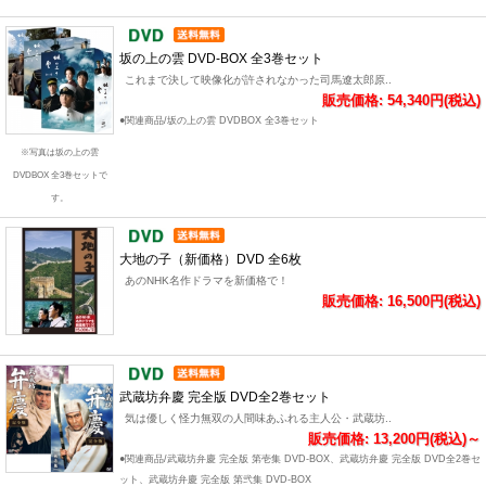
坂の上の雲 DVD-BOX 全3巻セット
これまで決して映像化が許されなかった司馬遼太郎原..
販売価格: 54,340円(税込)
●関連商品/坂の上の雲 DVDBOX 全3巻セット
※写真は坂の上の雲
DVDBOX 全3巻セットで
す。
大地の子（新価格）DVD 全6枚
あのNHK名作ドラマを新価格で！
販売価格: 16,500円(税込)
武蔵坊弁慶 完全版 DVD全2巻セット
気は優しく怪力無双の人間味あふれる主人公・武蔵坊..
販売価格: 13,200円(税込)～
●関連商品/武蔵坊弁慶 完全版 第壱集 DVD-BOX、武蔵坊弁慶 完全版 DVD全2巻セ
ット、武蔵坊弁慶 完全版 第弐集 DVD-BOX