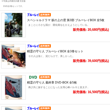
※写真は武蔵坊弁慶 完全版
DVD全2巻セットです。
スペシャルドラマ 坂の上の雲 第3部 ブルーレイBOX 全5枚
まことに小さな国が、開化期をむかえようとしている。
販売価格: 20,680円(税込)
精霊の守り人 ブルーレイBOX 全3巻セット
その人は強く、泥だらけで、美しかった。
販売価格: 39,600円(税込)
精霊の守り人 最終章 DVD-BOX 全5枚
再び共に旅することになった女用心棒バルサと皇太子..
販売価格: 16,500円(税込)