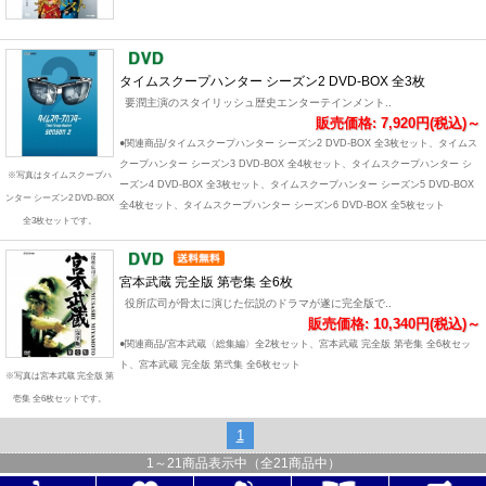
タイムスクープハンター シーズン2 DVD-BOX 全3枚
要潤主演のスタイリッシュ歴史エンターテインメント..
販売価格: 7,920円(税込)～
●関連商品/タイムスクープハンター シーズン2 DVD-BOX 全3枚セット、タイムス
クープハンター シーズン3 DVD-BOX 全4枚セット、タイムスクープハンター シ
※写真はタイムスクープハ
ーズン4 DVD-BOX 全3枚セット、タイムスクープハンター シーズン5 DVD-BOX
ンター シーズン2 DVD-BOX
全4枚セット、タイムスクープハンター シーズン6 DVD-BOX 全5枚セット
全3枚セットです。
宮本武蔵 完全版 第壱集 全6枚
役所広司が骨太に演じた伝説のドラマが遂に完全版で..
販売価格: 10,340円(税込)～
●関連商品/宮本武蔵〈総集編〉全2枚セット、宮本武蔵 完全版 第壱集 全6枚セッ
ト、宮本武蔵 完全版 第弐集 全6枚セット
※写真は宮本武蔵 完全版 第
壱集 全6枚セットです。
1
1
～
21
商品表示中（全
21
商品中）