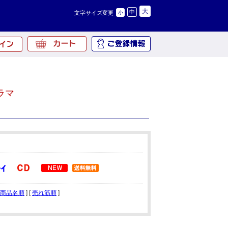
大
中
文字サイズ変更
小
ラマ
商品名順
] [
売れ筋順
]