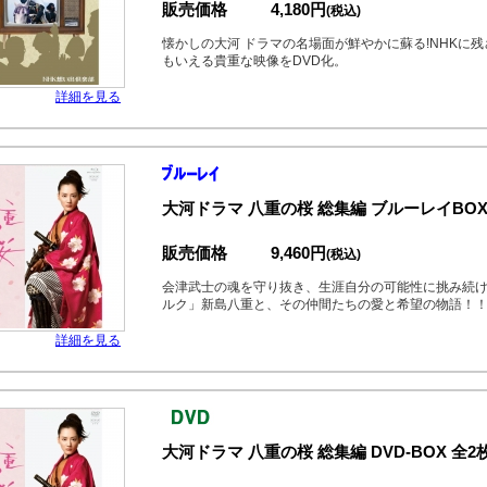
販売価格
4,180円
(税込)
懐かしの大河 ドラマの名場面が鮮やかに蘇る!NHKに
もいえる貴重な映像をDVD化。
詳細を見る
大河ドラマ 八重の桜 総集編 ブルーレイBOX
販売価格
9,460円
(税込)
会津武士の魂を守り抜き、生涯自分の可能性に挑み続
ルク」新島八重と、その仲間たちの愛と希望の物語！
詳細を見る
大河ドラマ 八重の桜 総集編 DVD-BOX 全2