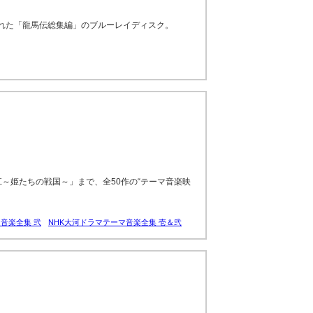
れた「龍馬伝総集編」のブルーレイディスク。
～姫たちの戦国～」まで、全50作の“テーマ音楽映
音楽全集 弐
NHK大河ドラマテーマ音楽全集 壱＆弐