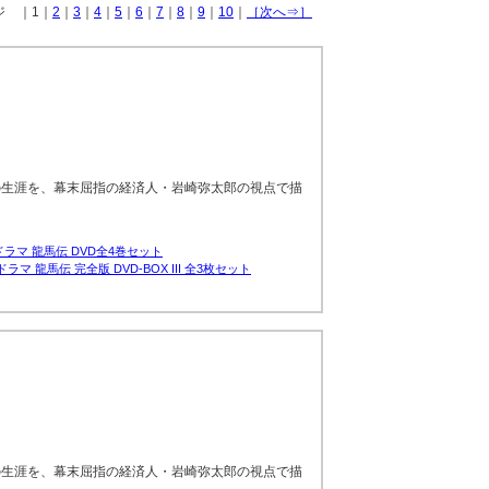
ージ ｜1｜
2
｜
3
｜
4
｜
5
｜
6
｜
7
｜
8
｜
9
｜
10
｜
［次へ⇒］
の生涯を、幕末屈指の経済人・岩崎弥太郎の視点で描
ラマ 龍馬伝 DVD全4巻セット
ラマ 龍馬伝 完全版 DVD-BOX III 全3枚セット
の生涯を、幕末屈指の経済人・岩崎弥太郎の視点で描