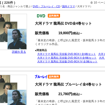
( 226件 )
全 10 ペ
名：商品ジャンルで選ぶ /
DVD・ブルーレイ・CD
/
国内ドラマ
/ 大河ドラマ）
大河ドラマ 龍馬伝 DVD全4巻セット
販売価格
19,800円
(税込)～
「幕末史の奇跡」と呼ばれた風雲児・坂本龍馬３３年
くオリジナル作品。
●関連商品
詳細を見る
大河ドラマ 龍馬伝 完全版 DVD-BOX I 全4枚セット
大河ド
大河ドラマ 龍馬伝 完全版 DVD-BOX II 全4枚セット
大河ド
大河ドラマ 龍馬伝 完全版 DVD-BOX IV 全3枚セット
大河ドラマ 龍馬伝 ブルーレイ全4巻セット
販売価格
21,780円
(税込)～
「幕末史の奇跡」と呼ばれた風雲児・坂本龍馬３３年