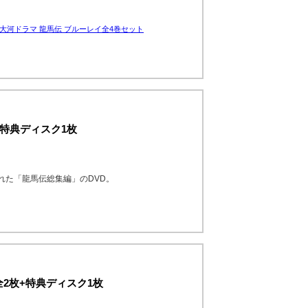
大河ドラマ 龍馬伝 ブルーレイ全4巻セット
枚+特典ディスク1枚
れた「龍馬伝総集編」のDVD。
全2枚+特典ディスク1枚