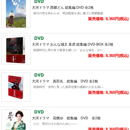
大河ドラマ 西郷どん 総集編 DVD 全2枚
徳川の世を終わらせ、明治維新を成し遂げた西郷隆盛..
販売価格: 8,360円(税込)
大河ドラマ おんな城主 直虎 総集編 DVD-BOX 全2枚
戦国時代に男の名で家督を継いだ「おんな城主」がい..
販売価格: 8,360円(税込)
大河ドラマ 真田丸 総集編 DVD 全2枚
戦国時代 信州に育った真田信繁の激動の人生を描い..
販売価格: 8,360円(税込)
大河ドラマ 花燃ゆ 総集編 DVD 全2枚
ただ、明日のその先のために――
販売価格: 8,360円(税込)