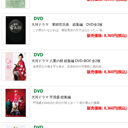
大河ドラマ 軍師官兵衛 総集編 DVD全2枚
この男がいなければ、豊臣秀吉の天下はなかった― 戦..
販売価格: 8,360円(税込)
大河ドラマ 八重の桜 総集編 DVD-BOX 全2枚
会津武士の魂を守り抜き、生涯自分の可能性に挑み続..
販売価格: 8,360円(税込)
大河ドラマ 平清盛 総集編
平清盛がゆめみた武士の世とは！？ 彼が選んだ修羅..
販売価格: 8,360円(税込)