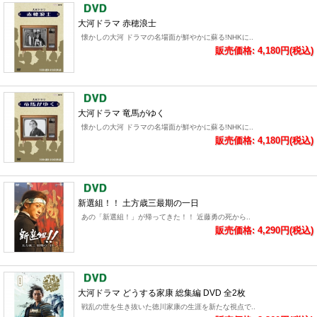
大河ドラマ 赤穂浪士
懐かしの大河 ドラマの名場面が鮮やかに蘇る!NHKに..
販売価格: 4,180円(税込)
大河ドラマ 竜馬がゆく
懐かしの大河 ドラマの名場面が鮮やかに蘇る!NHKに..
販売価格: 4,180円(税込)
新選組！！ 土方歳三最期の一日
あの「新選組！」が帰ってきた！！ 近藤勇の死から..
販売価格: 4,290円(税込)
大河ドラマ どうする家康 総集編 DVD 全2枚
戦乱の世を生き抜いた徳川家康の生涯を新たな視点で..