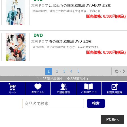
大河ドラマ 江 姫たちの戦国 総集編 DVD-BOX 全2枚
戦国の時代、波乱と苦難の連続を生き抜き、平和と繁..
販売価格: 8,580円(税込)
大河ドラマ 春の波涛 総集編 DVD 全2枚
近代の春、明治の波涛のただなか 4人の男女の激し..
販売価格: 8,580円(税込)
1
2
3
4
5
次へ
1
～
25
商品表示中（全
226
商品中）
PC版へ