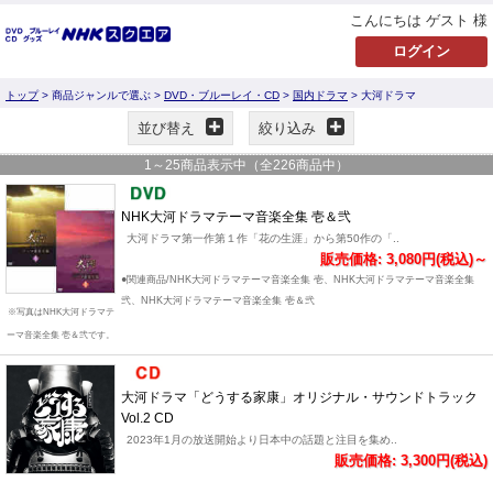
こんにちは ゲスト 様
トップ
> 商品ジャンルで選ぶ >
DVD・ブルーレイ・CD
>
国内ドラマ
> 大河ドラマ
並び替え
絞り込み
1
～
25
商品表示中（全
226
商品中）
NHK大河ドラマテーマ音楽全集 壱＆弐
大河ドラマ第一作第１作「花の生涯」から第50作の「..
販売価格: 3,080円(税込)～
●関連商品/NHK大河ドラマテーマ音楽全集 壱、NHK大河ドラマテーマ音楽全集
弐、NHK大河ドラマテーマ音楽全集 壱＆弐
※写真はNHK大河ドラマテ
ーマ音楽全集 壱＆弐です。
大河ドラマ「どうする家康」オリジナル・サウンドトラック
Vol.2 CD
2023年1月の放送開始より日本中の話題と注目を集め..
販売価格: 3,300円(税込)