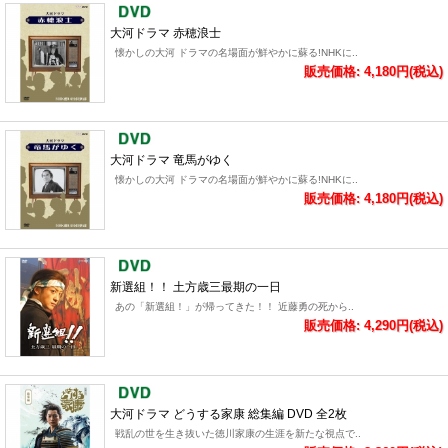
大河ドラマ 赤穂浪士
懐かしの大河 ドラマの名場面が鮮やかに蘇る!NHKに..
販売価格: 4,180円(税込)
大河ドラマ 竜馬がゆく
懐かしの大河 ドラマの名場面が鮮やかに蘇る!NHKに..
販売価格: 4,180円(税込)
新選組！！ 土方歳三最期の一日
あの「新選組！」が帰ってきた！！ 近藤勇の死から..
販売価格: 4,290円(税込)
大河ドラマ どうする家康 総集編 DVD 全2枚
戦乱の世を生き抜いた徳川家康の生涯を新たな視点で..