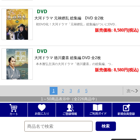
大河ドラマ 元禄繚乱 総集編 DVD 全2枚
初DVD化！大河ドラマ「元禄繚乱」総集編がついにDVD..
販売価格: 8,580円(税込)
大河ドラマ 徳川慶喜 総集編 DVD 全2枚
本木雅弘主演の大河ドラマ「徳川慶喜」の総集編、つ..
販売価格: 8,580円(税込)
1
2
3
4
5
次へ
1
～
50
商品表示中（全
226
商品中）