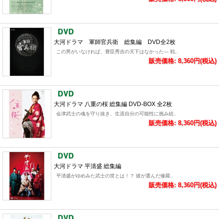
大河ドラマ 軍師官兵衛 総集編 DVD全2枚
この男がいなければ、豊臣秀吉の天下はなかった― 戦..
販売価格: 8,360円(税込)
大河ドラマ 八重の桜 総集編 DVD-BOX 全2枚
会津武士の魂を守り抜き、生涯自分の可能性に挑み続..
販売価格: 8,360円(税込)
大河ドラマ 平清盛 総集編
平清盛がゆめみた武士の世とは！？ 彼が選んだ修羅..
販売価格: 8,360円(税込)