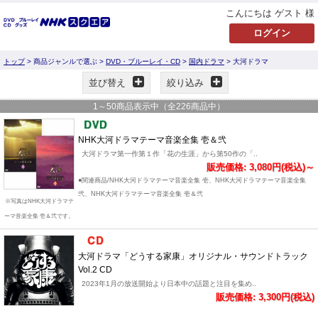
こんにちは ゲスト 様
トップ
> 商品ジャンルで選ぶ >
DVD・ブルーレイ・CD
>
国内ドラマ
> 大河ドラマ
並び替え
絞り込み
1
～
50
商品表示中（全
226
商品中）
NHK大河ドラマテーマ音楽全集 壱＆弐
大河ドラマ第一作第１作「花の生涯」から第50作の「..
販売価格: 3,080円(税込)～
●関連商品/NHK大河ドラマテーマ音楽全集 壱、NHK大河ドラマテーマ音楽全集
弐、NHK大河ドラマテーマ音楽全集 壱＆弐
※写真はNHK大河ドラマテ
ーマ音楽全集 壱＆弐です。
大河ドラマ「どうする家康」オリジナル・サウンドトラック
Vol.2 CD
2023年1月の放送開始より日本中の話題と注目を集め..
販売価格: 3,300円(税込)