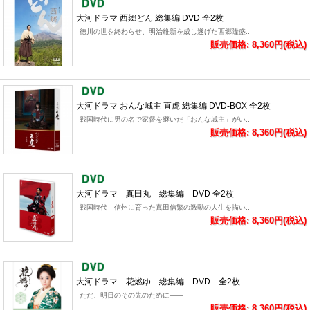
大河ドラマ 西郷どん 総集編 DVD 全2枚
徳川の世を終わらせ、明治維新を成し遂げた西郷隆盛..
販売価格: 8,360円(税込)
大河ドラマ おんな城主 直虎 総集編 DVD-BOX 全2枚
戦国時代に男の名で家督を継いだ「おんな城主」がい..
販売価格: 8,360円(税込)
大河ドラマ 真田丸 総集編 DVD 全2枚
戦国時代 信州に育った真田信繁の激動の人生を描い..
販売価格: 8,360円(税込)
大河ドラマ 花燃ゆ 総集編 DVD 全2枚
ただ、明日のその先のために――
販売価格: 8,360円(税込)