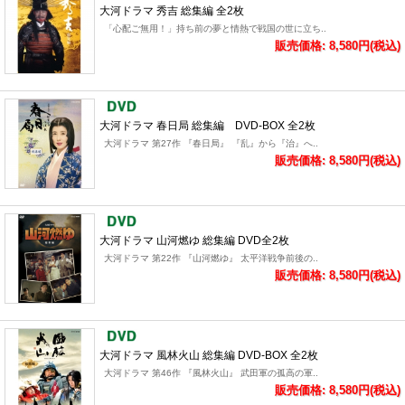
大河ドラマ 秀吉 総集編 全2枚
「心配ご無用！」持ち前の夢と情熱で戦国の世に立ち..
販売価格: 8,580円(税込)
大河ドラマ 春日局 総集編 DVD-BOX 全2枚
大河ドラマ 第27作 『春日局』 『乱』から『治』へ..
販売価格: 8,580円(税込)
大河ドラマ 山河燃ゆ 総集編 DVD全2枚
大河ドラマ 第22作 『山河燃ゆ』 太平洋戦争前後の..
販売価格: 8,580円(税込)
大河ドラマ 風林火山 総集編 DVD-BOX 全2枚
大河ドラマ 第46作 『風林火山』 武田軍の孤高の軍..
販売価格: 8,580円(税込)