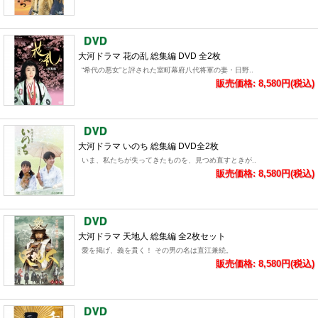
大河ドラマ 花の乱 総集編 DVD 全2枚
“希代の悪女”と評された室町幕府八代将軍の妻・日野..
販売価格: 8,580円(税込)
大河ドラマ いのち 総集編 DVD全2枚
いま、私たちが失ってきたものを、見つめ直すときが..
販売価格: 8,580円(税込)
大河ドラマ 天地人 総集編 全2枚セット
愛を掲げ、義を貫く！ その男の名は直江兼続。
販売価格: 8,580円(税込)