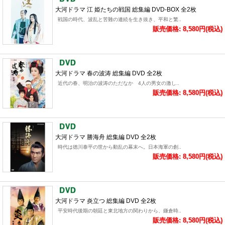
大河ドラマ 江 姫たちの戦国 総集編 DVD-BOX 全2枚
戦国の時代、波乱と苦難の連続を生き抜き、平和と繁..
販売価格: 8,580円(税込)
大河ドラマ 春の波涛 総集編 DVD 全2枚
近代の春、明治の波涛のただなか 4人の男女の激し..
販売価格: 8,580円(税込)
大河ドラマ 勝海舟 総集編 DVD 全2枚
時代は徳川泰平の世から動乱の幕末へ。日本海軍の創..
販売価格: 8,580円(税込)
大河ドラマ 炎立つ 総集編 DVD 全2枚
平安時代後期の朝廷と東北地方の関わりから、鎌倉時..
販売価格: 8,580円(税込)