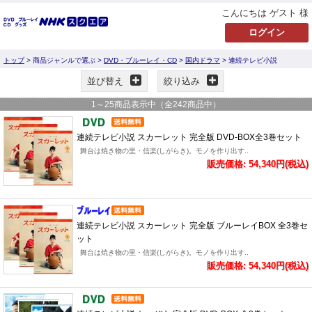
こんにちは ゲスト 様
トップ
> 商品ジャンルで選ぶ >
DVD・ブルーレイ・CD
>
国内ドラマ
> 連続テレビ小説
並び替え
絞り込み
1
～
25
商品表示中（全
242
商品中）
連続テレビ小説 スカーレット 完全版 DVD-BOX全3巻セット
舞台は焼き物の里・信楽(しがらき)。モノを作り出す..
販売価格: 54,340円(税込)
連続テレビ小説 スカーレット 完全版 ブルーレイBOX 全3巻セ
ット
舞台は焼き物の里・信楽(しがらき)。モノを作り出す..
販売価格: 54,340円(税込)