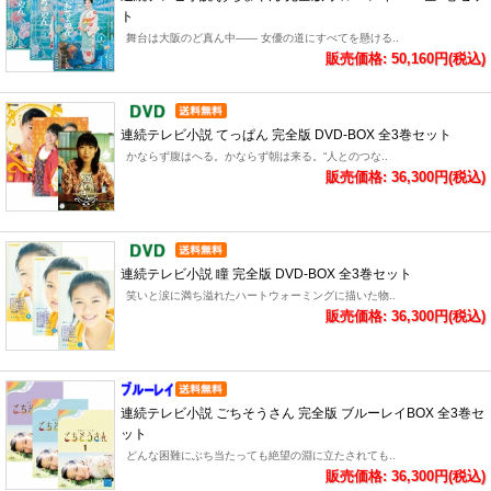
ト
舞台は大阪のど真ん中―― 女優の道にすべてを懸ける..
販売価格: 50,160円(税込)
連続テレビ小説 てっぱん 完全版 DVD-BOX 全3巻セット
かならず腹はへる。かならず朝は来る。“人とのつな..
販売価格: 36,300円(税込)
連続テレビ小説 瞳 完全版 DVD-BOX 全3巻セット
笑いと涙に満ち溢れたハートウォーミングに描いた物..
販売価格: 36,300円(税込)
連続テレビ小説 ごちそうさん 完全版 ブルーレイBOX 全3巻セ
ット
どんな困難にぶち当たっても絶望の淵に立たされても..
販売価格: 36,300円(税込)