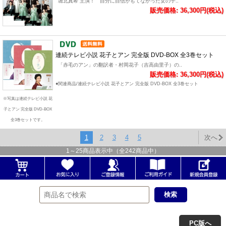
堀北真希 主演！ 自分に自信がもてなかった女の子..
販売価格: 36,300円(税込)
連続テレビ小説 花子とアン 完全版 DVD-BOX 全3巻セット
「赤毛のアン」の翻訳者・村岡花子（吉高由里子）の..
販売価格: 36,300円(税込)
●関連商品/連続テレビ小説 花子とアン 完全版 DVD-BOX 全3巻セット
※写真は連続テレビ小説 花
子とアン 完全版 DVD-BOX
全3巻セットです。
1
2
3
4
5
次へ
1
～
25
商品表示中（全
242
商品中）
PC版へ