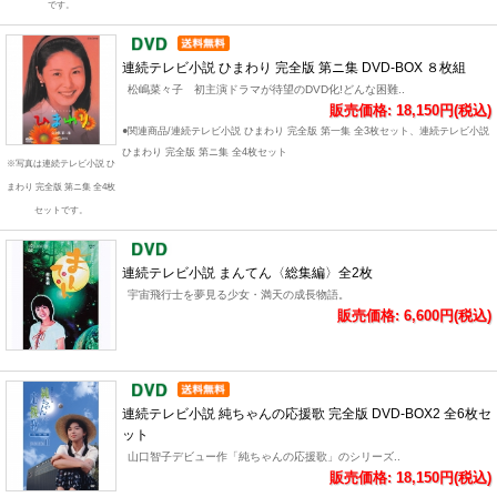
です。
連続テレビ小説 ひまわり 完全版 第ニ集 DVD-BOX ８枚組
松嶋菜々子 初主演ドラマが待望のDVD化!どんな困難..
販売価格: 18,150円(税込)
●関連商品/連続テレビ小説 ひまわり 完全版 第一集 全3枚セット、連続テレビ小説
ひまわり 完全版 第ニ集 全4枚セット
※写真は連続テレビ小説 ひ
まわり 完全版 第ニ集 全4枚
セットです。
連続テレビ小説 まんてん〈総集編〉全2枚
宇宙飛行士を夢見る少女・満天の成長物語。
販売価格: 6,600円(税込)
連続テレビ小説 純ちゃんの応援歌 完全版 DVD-BOX2 全6枚セ
ット
山口智子デビュー作「純ちゃんの応援歌」のシリーズ..
販売価格: 18,150円(税込)