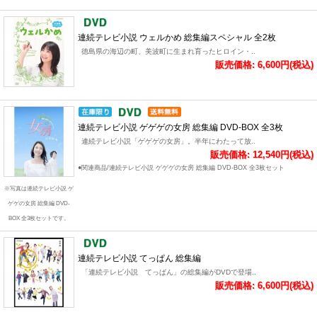
連続テレビ小説 ウェルかめ 総集編スペシャル 全2枚
徳島県の海辺の町、美波町に生まれ育ったヒロイン・..
販売価格: 6,600円(税込)
連続テレビ小説 ゲゲゲの女房 総集編 DVD-BOX 全3枚
連続テレビ小説「ゲゲゲの女房」。半年にわたって放..
販売価格: 12,540円(税込)
●関連商品/連続テレビ小説 ゲゲゲの女房 総集編 DVD-BOX 全3枚セット
※写真は連続テレビ小説 ゲ
ゲゲの女房 総集編 DVD-
BOX 全3枚セットです。
連続テレビ小説 てっぱん 総集編
「連続テレビ小説 てっぱん」の総集編がDVDで登場..
販売価格: 6,600円(税込)