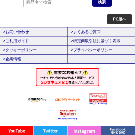
PC版へ
>お問い合わせ
>よくあるご質問
>ご利用ガイド
>特定商取引法に基づく表示
>クッキーポリシー
>プライバシーポリシー
>企業情報