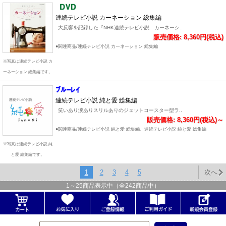
連続テレビ小説 カーネーション 総集編
大反響を記録した『NHK連続テレビ小説 カーネーシ..
販売価格: 8,360円(税込)
●関連商品/連続テレビ小説 カーネーション 総集編
※写真は連続テレビ小説 カ
ーネーション 総集編です。
連続テレビ小説 純と愛 総集編
笑いあり涙ありスリルありのジェットコースター型ラ..
販売価格: 8,360円(税込)～
●関連商品/連続テレビ小説 純と愛 総集編、連続テレビ小説 純と愛 総集編
※写真は連続テレビ小説 純
と愛 総集編です。
1
2
3
4
5
次へ
1
～
25
商品表示中（全
242
商品中）