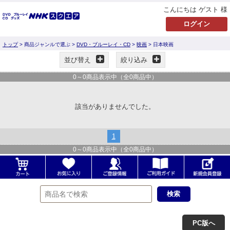
こんにちは ゲスト 様
トップ
> 商品ジャンルで選ぶ >
DVD・ブルーレイ・CD
>
映画
> 日本映画
並び替え
絞り込み
0
～
0
商品表示中（全
0
商品中）
該当がありませんでした。
1
0
～
0
商品表示中（全
0
商品中）
PC版へ