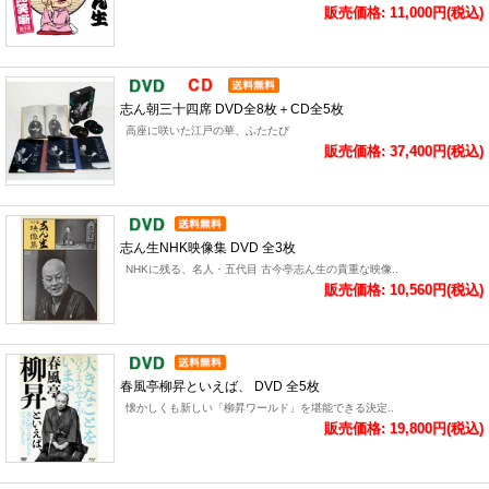
販売価格: 11,000円(税込)
志ん朝三十四席 DVD全8枚＋CD全5枚
高座に咲いた江戸の華、ふたたび
販売価格: 37,400円(税込)
志ん生NHK映像集 DVD 全3枚
NHKに残る、名人・五代目 古今亭志ん生の貴重な映像..
販売価格: 10,560円(税込)
春風亭柳昇といえば、 DVD 全5枚
懐かしくも新しい「柳昇ワールド」を堪能できる決定..
販売価格: 19,800円(税込)