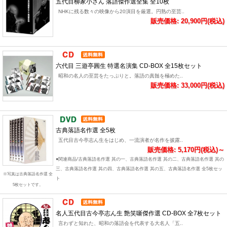
五代目柳家小さん 落語傑作選全集 全10枚
NHKに残る数々の映像から20演目を厳選。円熟の至芸..
販売価格: 20,900円(税込)
六代目 三遊亭圓生 特選名演集 CD-BOX 全15枚セット
昭和の名人の至芸をたっぷりと。落語の真髄を極めた..
販売価格: 33,000円(税込)
古典落語名作選 全5枚
五代目古今亭志ん生をはじめ、一流演者が名作を披露..
販売価格: 5,170円(税込)～
●関連商品/古典落語名作選 其の一、古典落語名作選 其の二、古典落語名作選 其の
三、古典落語名作選 其の四、古典落語名作選 其の五、古典落語名作選 全5枚セッ
※写真は古典落語名作選 全
ト
5枚セットです。
名人五代目古今亭志ん生 艶笑噺傑作選 CD-BOX 全7枚セット
言わずと知れた、昭和の落語会を代表する大名人「五..