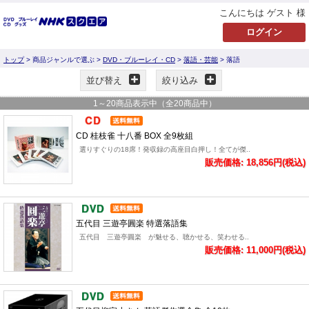
こんにちは ゲスト 様
トップ
> 商品ジャンルで選ぶ >
DVD・ブルーレイ・CD
>
落語・芸能
> 落語
並び替え
絞り込み
1
～
20
商品表示中（全
20
商品中）
CD 桂枝雀 十八番 BOX 全9枚組
選りすぐりの18席！発収録の高座目白押し！全てが傑..
販売価格: 18,856円(税込)
五代目 三遊亭圓楽 特選落語集
五代目 三遊亭圓楽 が魅せる、聴かせる、笑わせる..
販売価格: 11,000円(税込)