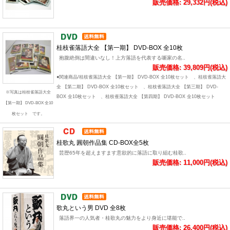
販売価格: 29,332円(税込)
桂枝雀落語大全 【第一期】 DVD-BOX 全10枚
抱腹絶倒は間違いなし！上方落語を代表する噺家の名..
販売価格: 39,809円(税込)
●関連商品/桂枝雀落語大全 【第一期】 DVD-BOX 全10枚セット 、桂枝雀落語大
全 【第二期】 DVD-BOX 全10枚セット 、桂枝雀落語大全 【第三期】 DVD-
※写真は桂枝雀落語大全
BOX 全10枚セット 、桂枝雀落語大全 【第四期】 DVD-BOX 全10枚セット
【第一期】 DVD-BOX 全10
枚セット です。
桂歌丸 圓朝作品集 CD-BOX全5枚
芸歴65年を超えますます意欲的に落語に取り組む桂歌..
販売価格: 11,000円(税込)
歌丸という男 DVD 全8枚
落語界一の人気者・桂歌丸の魅力をより身近に堪能で..
販売価格: 26,400円(税込)