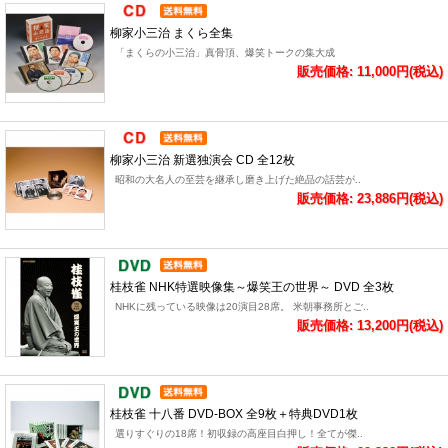
柳家小三治 まくら全集
「まくらの小三治」真骨頂、爆笑トークの集大成
販売価格: 11,000円(税込)
柳家小三治 新選独演会 CD 全12枚
昭和の大名人の至芸を継承し磨き上げた絶品の話芸が..
販売価格: 23,886円(税込)
桂枝雀 NHK特選映像集～爆笑王の世界～ DVD 全3枚
NHKに残っている映像は20演目28席。 米朝事務所とご..
販売価格: 13,200円(税込)
桂枝雀 十八番 DVD-BOX 全9枚＋特典DVD1枚
選りすぐりの18席！初収録の高座目白押し！全てが傑..