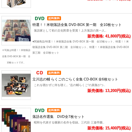
特選！！米朝落語全集 DVD-BOX 第一期 全10枚セット
落語家として初の文化勲章を受賞！上方落語の第一人..
販売価格: 41,800円(税込)
●関連商品/特選！！米朝落語全集 DVD-BOX 第一期 全10枚セット、特選！！米
朝落語全集 DVD-BOX 第二期 全10枚セット、特選！！米朝落語全集 DVD-BOX
※写真は特選！！米朝落語
第三期 全10枚セット
全集 DVD-BOX 第一期 全
10枚セットです。
立川志の輔 らくごのごらく全集 CD-BOX 全6枚セット
これを聴かずに何を聴く。“志の輔らくご”の真髄がつ..
販売価格: 13,200円(税込)
落語名作選集 DVD全7枚セット
昭和を代表する噺家の名作を収録。三代目 三遊亭圓..
販売価格: 15,400円(税込)