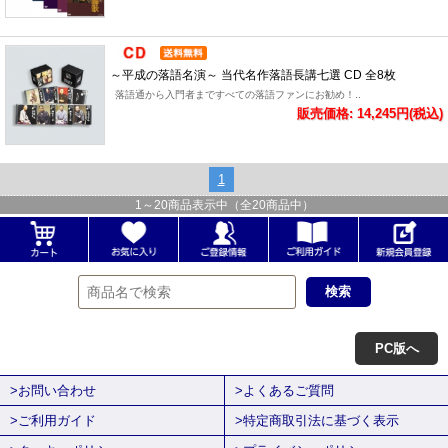
～平成の落語名演～ 当代名作落語長講七選 CD 全8枚
落語通から入門者まですべての落語ファンにお勧め！..
販売価格: 14,245円(税込)
1
1
～
20
商品表示中（全
20
商品中）
PC版へ
>お問い合わせ
>よくあるご質問
>ご利用ガイド
>特定商取引法に基づく表示