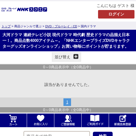
こんにちは ゲスト 様
トップ
> 商品ジャンルで選ぶ >
DVD・ブルーレイ・CD
> 国内ドラマ
大河ドラマ 連続テレビ小説 現代ドラマ 時代劇 歴史ドラマの品揃え日本
一！。商品点数4000アイテム～。「NHKエンタープライズDVDキャラク
ターグッズオンラインショップ」お買い物毎にポイントが貯まります。
並び替え
0
～
0
商品表示中（全
0
商品中）
該当がありませんでした。
1
0
～
0
商品表示中（全
0
商品中）