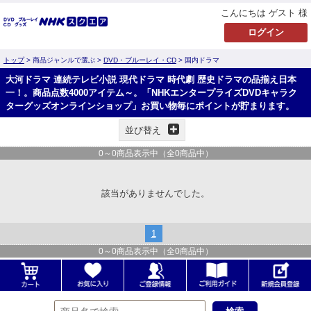
こんにちは ゲスト 様
トップ
> 商品ジャンルで選ぶ >
DVD・ブルーレイ・CD
> 国内ドラマ
大河ドラマ 連続テレビ小説 現代ドラマ 時代劇 歴史ドラマの品揃え日本
一！。商品点数4000アイテム～。「NHKエンタープライズDVDキャラク
ターグッズオンラインショップ」お買い物毎にポイントが貯まります。
並び替え
0
～
0
商品表示中（全
0
商品中）
該当がありませんでした。
1
0
～
0
商品表示中（全
0
商品中）