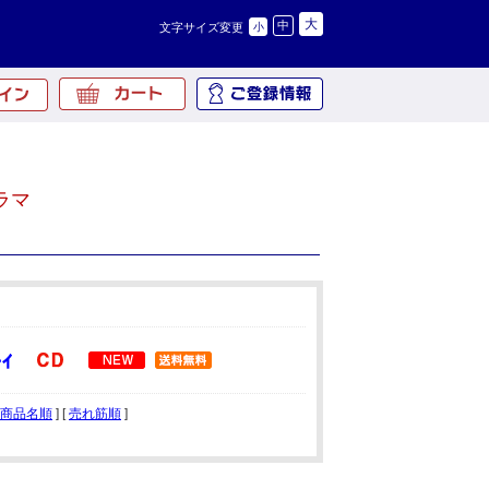
大
中
文字サイズ変更
小
ラマ
商品名順
] [
売れ筋順
]