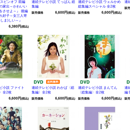
 スピンオフ 前編
連続テレビ小説 てっぱん 総
連続テレビ小説 ウェルかめ
連
の家出～かわいい
集編
総集編スペシャル 全2枚
販
をさせよ～』 後編
6,600円
6,600円
販売価格
(税込)
販売価格
(税込)
れ好子～女三人寄
かしま)しい～』
6,380円
(税込)
ビ小説 ファイト
連続テレビ小説 わかば〈総
連続テレビ小説 まんてん
連
〉全2枚
集編〉全2枚
〈総集編〉全2枚
編 
6,600円
6,600円
6,600円
(税込)
販売価格
(税込)
販売価格
(税込)
販