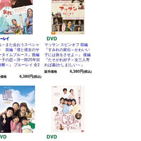
れ～また会おうスペシャ
マッサン スピンオフ 前編
～ 前編『僕と彼女のサ
『すみれの家出～かわいい
ータイムブルース』後編
子には旅をさせよ～』 後編
一子の恋～洋一郎25年目
『たそがれ好子～女三人寄
決断～』 ブルーレイ 全2
れば姦(かしま)しい～』
6,380円
販売価格
(税込)
6,380円
売価格
(税込)