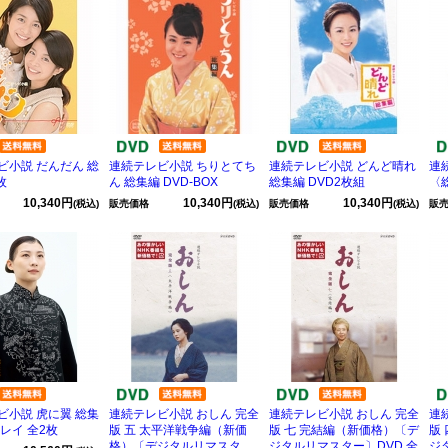
ビ小説 だんだん 総
連続テレビ小説 ちりとてち
連続テレビ小説 どんど晴れ
連
枚
ん 総集編 DVD-BOX
総集編 DVD2枚組
〈
10,340円
10,340円
10,340円
(税込)
販売価格
(税込)
販売価格
(税込)
販
ビ小説 虎に翼 総集
連続テレビ小説 おしん 完全
連続テレビ小説 おしん 完全
連
レイ 全2枚
版 五 太平洋戦争編（新価
版 七 完結編（新価格）〔デ
版
格）〔デジタルリマスタ
ジタルリマスター〕DVD 全
ジ