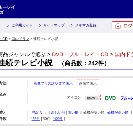
ご利用ガイド
サイトマップ
メルマガ登録
・CD
>
国内ドラマ
> 連続テレビ小説
商品ジャンルで選ぶ >
DVD・ブルーレイ・CD
>
国内ド
連続テレビ小説
（商品数：242件）
方法
画像プラス説明文で表示
画像で表示
込み
アイコン
替え
[
指定なし
] [
新しい順
|
古い順
] [ 価格が安い順 |
価格が高い順
] [
件数
[ 
25件
 | 
50件
 | 
100件
 ]