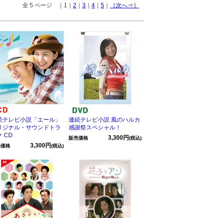
全 5 ページ ｜1｜
2
｜
3
｜
4
｜
5
｜
［次へ⇒］
続テレビ小説「エール」
連続テレビ小説 風のハルカ
リジナル・サウンドトラ
感謝祭スペシャル！
 CD
3,300円
販売価格
(税込)
3,300円
売価格
(税込)