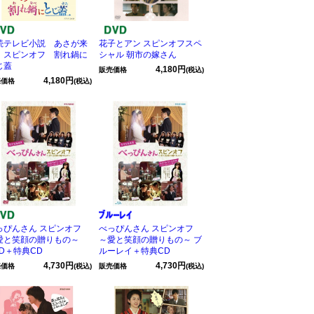
続テレビ小説 あさが来
花子とアン スピンオフスペ
 スピンオフ 割れ鍋に
シャル 朝市の嫁さん
じ蓋
4,180円
販売価格
(税込)
4,180円
売価格
(税込)
っぴんさん スピンオフ
べっぴんさん スピンオフ
愛と笑顔の贈りもの～
～愛と笑顔の贈りもの～ ブ
VD＋特典CD
ルーレイ＋特典CD
4,730円
4,730円
売価格
(税込)
販売価格
(税込)