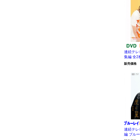
連続テレ
集編 全2
販売価格
連続テレ
編 ブルー