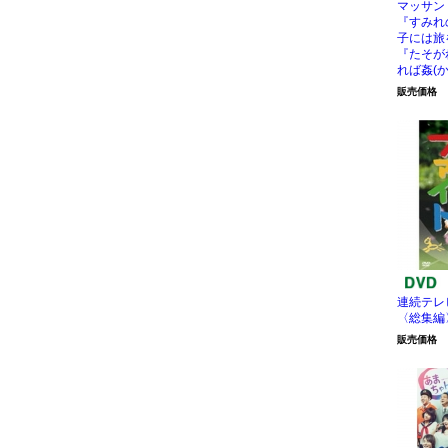
マッサン
『すみれ
子には旅
『たそが
れば姦(
販売価格
連続テレ
〈総集編
販売価格