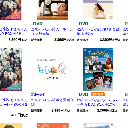
ビ小説 あまちゃん
連続テレビ小説 カーネーシ
連続テレビ小説 おひさま 総
連
VD-BOX 全2枚
ョン 総集編
集編 全2枚
編 
8,360円
8,360円
8,360円
(税込)
販売価格
(税込)
販売価格
(税込)
販
ビ小説 あまちゃん
連続テレビ小説 純と愛 総集
連続テレビ小説 ちゅらさん
連
ルーレイBOX 全2
編
完全版 DVD-BOX 全13枚
編 
8,360円
3,300円
販売価格
(税込)～
販売価格
(税込)～
販
9,460円
(税込)