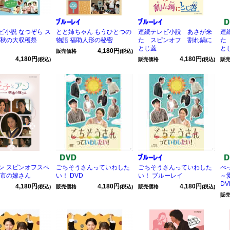
ビ小説 なつぞら ス
とと姉ちゃん もうひとつの
連続テレビ小説 あさが来
連
 秋の大収穫祭
物語 福助人形の秘密
た スピンオフ 割れ鍋に
た
とじ蓋
と
4,180円
販売価格
(税込)
4,180円
4,180円
(税込)
販売価格
(税込)
販
ン スピンオフスペ
ごちそうさんっていわした
ごちそうさんっていわした
べ
朝市の嫁さん
い！ DVD
い！ ブルーレイ
～
D
4,180円
4,180円
4,180円
(税込)
販売価格
(税込)
販売価格
(税込)
販