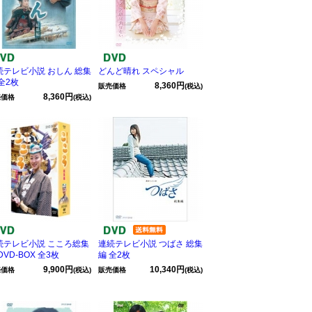
続テレビ小説 おしん 総集
どんど晴れ スペシャル
全2枚
8,360円
販売価格
(税込)
8,360円
売価格
(税込)
続テレビ小説 こころ総集
連続テレビ小説 つばさ 総集
DVD-BOX 全3枚
編 全2枚
9,900円
10,340円
売価格
(税込)
販売価格
(税込)