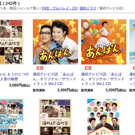
( 242件 )
名：商品ジャンルで選ぶ /
DVD・ブルーレイ・CD
/
国内ドラマ
/ 連続テレビ小説）
ゃん もうひとつの
連続テレビ小説 「あんぱ
連続テレビ小説 「あんぱ
連
助人形の秘密
ん」オリジナル・サウンド
ん」オリジナル・サウンド
オ
トラック Vol.2 CD
トラック Vol.1 CD
ック
3,080円
(税込)
3,300円
3,300円
販売価格
(税込)
販売価格
(税込)
販