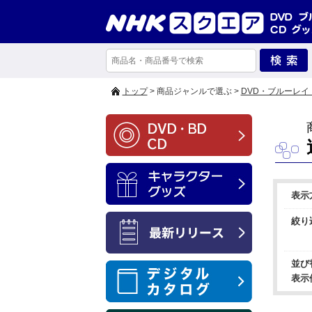
トップ
> 商品ジャンルで選ぶ >
DVD・ブルーレイ
表示
絞り
並び
表示