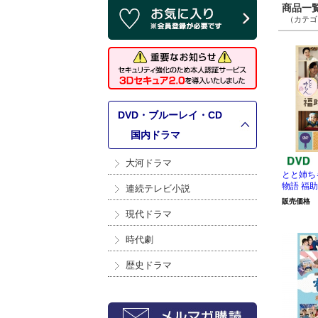
商品一覧 
（カテゴリ
DVD・ブルーレイ・CD
>
国内ドラマ
大河ドラマ
とと姉ち
物語 福
連続テレビ小説
販売価格
現代ドラマ
時代劇
歴史ドラマ