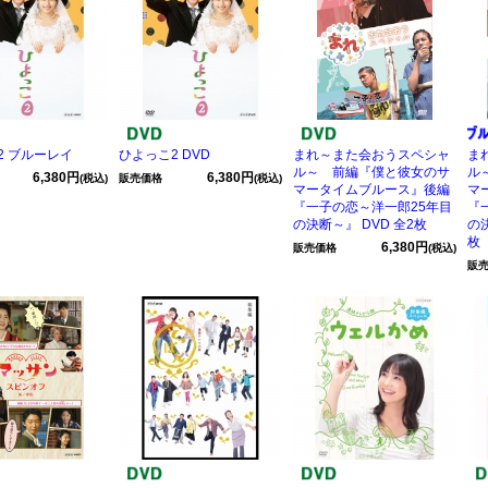
2 ブルーレイ
ひよっこ2 DVD
まれ～また会おうスペシャ
ま
ル～ 前編『僕と彼女のサ
ル
6,380円
6,380円
(税込)
販売価格
(税込)
マータイムブルース』後編
マ
『一子の恋～洋一郎25年目
『
の決断～』 DVD 全2枚
の
枚
6,380円
販売価格
(税込)
販