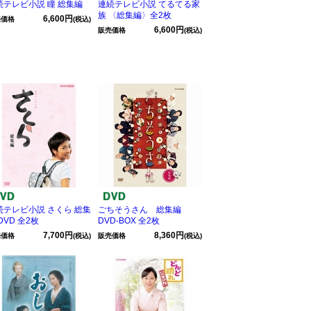
続テレビ小説 瞳 総集編
連続テレビ小説 てるてる家
族 〈総集編〉全2枚
6,600円
売価格
(税込)
6,600円
販売価格
(税込)
続テレビ小説 さくら 総集
ごちそうさん 総集編
DVD 全2枚
DVD-BOX 全2枚
7,700円
8,360円
売価格
(税込)
販売価格
(税込)