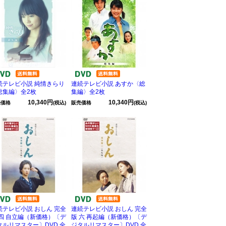
続テレビ小説 純情きらり
連続テレビ小説 あすか〈総
総集編〉全2枚
集編〉全2枚
10,340円
10,340円
売価格
(税込)
販売価格
(税込)
続テレビ小説 おしん 完全
連続テレビ小説 おしん 完全
 四 自立編（新価格）〔デ
版 六 再起編（新価格）〔デ
タルリマスター〕DVD 全
ジタルリマスター〕DVD 全