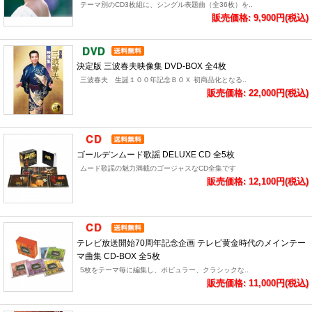
テーマ別のCD3枚組に、シングル表題曲（全36枚）を..
販売価格: 9,900円(税込)
決定版 三波春夫映像集 DVD-BOX 全4枚
三波春夫 生誕１００年記念ＢＯＸ 初商品化となる..
販売価格: 22,000円(税込)
ゴールデンムード歌謡 DELUXE CD 全5枚
ムード歌謡の魅力満載のゴージャスなCD全集です
販売価格: 12,100円(税込)
テレビ放送開始70周年記念企画 テレビ黄金時代のメインテー
マ曲集 CD-BOX 全5枚
5枚をテーマ毎に編集し、ポピュラー、クラシックな..
販売価格: 11,000円(税込)