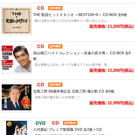
THE 歌謡ヒットスタジオ ＜BEST100+8＞ CD-BOX 全6枚
聴けば誰もが直ぐに口ずさみ懐かしい思い出とともに..
販売価格: 13,200円(税込)
加山雄三ベストコレクション～永遠の若大将～ CD-BOX 全6
枚
恋も青春も人生も―すべてを教えてくれた若大将・加..
販売価格: 13,200円(税込)
北島三郎 88歳米寿記念 北島三郎 魂の歌 CD 全6枚
北島三郎の魂が宿った全88曲！！
販売価格: 12,999円(税込)
八代亜紀 プレミア歌唱集 DVD 全2枚＋CD