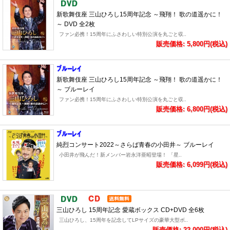
新歌舞伎座 三山ひろし15周年記念 ～飛翔！ 歌の道遥かに！
～ DVD 全2枚
ファン必携！15周年にふさわしい特別公演を丸ごと収..
販売価格: 5,800円(税込)
新歌舞伎座 三山ひろし15周年記念 ～飛翔！ 歌の道遥かに！
～ ブルーレイ
ファン必携！15周年にふさわしい特別公演を丸ごと収..
販売価格: 6,800円(税込)
純烈コンサート2022～さらば青春の小田井～ ブルーレイ
小田井が飛んだ！新メンバー岩永洋亜昭登場！ 「星..
販売価格: 6,099円(税込)
三山ひろし 15周年記念 愛蔵ボックス CD+DVD 全6枚
三山ひろし、15周年を記念してLPサイズの豪華大型ボ..
販売価格: 22,000円(税込)