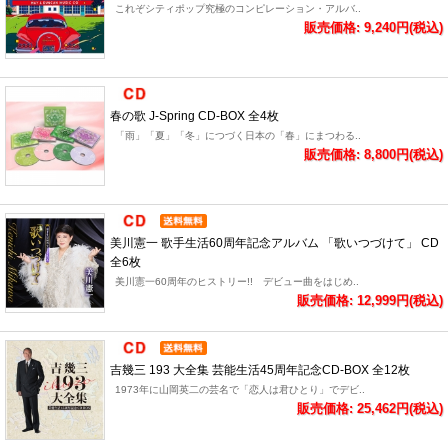
これぞシティポップ究極のコンピレーション・アルバ..
販売価格: 9,240円(税込)
春の歌 J-Spring CD-BOX 全4枚
「雨」「夏」「冬」につづく日本の「春」にまつわる..
販売価格: 8,800円(税込)
美川憲一 歌手生活60周年記念アルバム 「歌いつづけて」 CD
全6枚
美川憲一60周年のヒストリー!! デビュー曲をはじめ..
販売価格: 12,999円(税込)
吉幾三 193 大全集 芸能生活45周年記念CD-BOX 全12枚
1973年に山岡英二の芸名で「恋人は君ひとり」でデビ..
販売価格: 25,462円(税込)