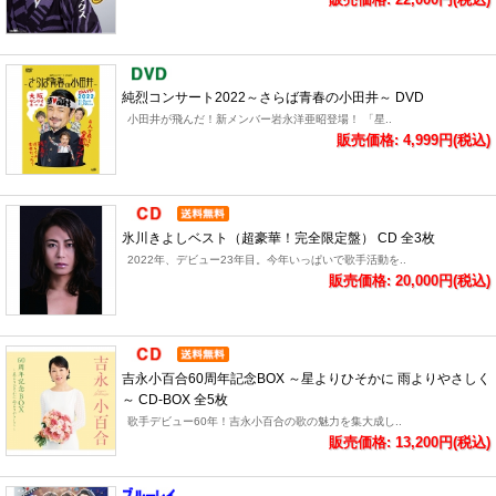
純烈コンサート2022～さらば青春の小田井～ DVD
小田井が飛んだ！新メンバー岩永洋亜昭登場！ 「星..
販売価格: 4,999円(税込)
氷川きよしベスト（超豪華！完全限定盤） CD 全3枚
2022年、デビュー23年目。今年いっぱいで歌手活動を..
販売価格: 20,000円(税込)
吉永小百合60周年記念BOX ～星よりひそかに 雨よりやさしく
～ CD-BOX 全5枚
歌手デビュー60年！吉永小百合の歌の魅力を集大成し..
販売価格: 13,200円(税込)