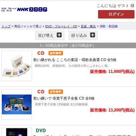
こんにちは ゲスト 様
トップ
> 商品ジャンルで選ぶ >
DVD・ブルーレイ・CD
>
音楽・舞台
> 演歌・歌謡曲
並び替え
絞り込み
1
～
50
商品表示中（全
270
商品中）
歌い継がれる こころの童謡・唱歌名曲選 CD 全5枚
昭和100年、終戦80年。その節目の年にふさわしい歌..
販売価格: 11,000円(税込)
歌い継いで 倍賞千恵子全集 CD 全6枚
倍賞千恵子全集 CD6枚組 全120曲収録
販売価格: 13,200円(税込)