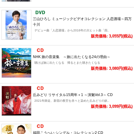
三山ひろし ミュージックビデオコレクション 人恋酒場～四万
十川
デビュー曲「人恋酒場」から2016年の大ヒット曲「四..
販売価格: 3,055円(税込)
NHK 旅の音楽集 ～旅に出たくなる24の理由～
聴けば旅に出たくなる 帰るとまた聴きたくなる
販売価格: 3,080円(税込)
丘みどり リサイタル15周年＋1 ～演魅Vol.3～ CD
2021年師走、新宿の夜空を赤々と染めた丘みどりの妖..
販売価格: 3,099円(税込)
福田こうへい シングル・コレクション2 CD