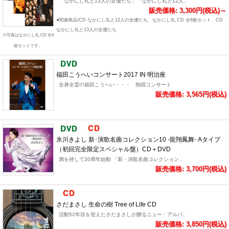
「なかにし礼と13人の女優たち」「なかにし礼と12人..
販売価格: 3,300円(税込)～
●関連商品/CD なかにし礼と12人の女優たち、なかにし礼 CD 全6枚セット、CD
なかにし礼と13人の女優たち
※写真はなかにし礼 CD 全6
枚セットです。
福田こうへいコンサート2017 IN 明治座
全身全霊の福田こうへい・・・ 熱唱コンサート
販売価格: 3,565円(税込)
氷川きよし 新･演歌名曲コレクション10 -龍翔鳳舞- Aタイプ
（初回完全限定スペシャル盤）CD＋DVD
満を持して20周年始動 「新・演歌名曲コレクション..
販売価格: 3,700円(税込)
さだまさし 生命の樹 Tree of Life CD
活動52年目を迎えたさだまさしが贈るニュー・アルバ..
販売価格: 3,850円(税込)