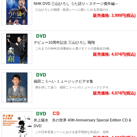
NHK DVD 三山ひろし うた語り～ステージ傑作編～
三山ひろしの熱唱・熱演シーンに酔いしれる至福のひ..
販売価格: 3,999円(税込)
デビュー10周年記念 三山ひろし 飛翔
これまでのNHK出演番組から選りすぐりの楽曲全20曲..
販売価格: 4,074円(税込)
福田こうへい ミュージックビデオ集
満を持して放つ、福田こうへいのミュージックビデオ..
販売価格: 4,074円(税込)
井上陽水 氷の世界 40th Anniversary Special Edition CD &
DVD
この日本音楽シーンにおける金字塔的な作品が、当時..