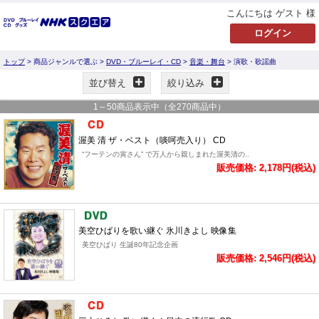
こんにちは ゲスト 様
トップ
> 商品ジャンルで選ぶ >
DVD・ブルーレイ・CD
>
音楽・舞台
> 演歌・歌謡曲
並び替え
絞り込み
1
～
50
商品表示中（全
270
商品中）
渥美 清 ザ・ベスト（啖呵売入り） CD
“フーテンの寅さん” で万人から親しまれた渥美清の..
販売価格: 2,178円(税込)
美空ひばりを歌い継ぐ 氷川きよし 映像集
美空ひばり 生誕80年記念企画
販売価格: 2,546円(税込)