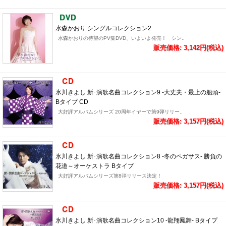
水森かおり シングルコレクション2
水森かおりの待望のPV集DVD、いよいよ発売！ シン..
販売価格: 3,142円(税込)
氷川きよし 新･演歌名曲コレクション9 -大丈夫・最上の船頭-
Bタイプ CD
大好評アルバムシリーズ 20周年イヤーで第9弾リリー..
販売価格: 3,157円(税込)
氷川きよし 新･演歌名曲コレクション8 -冬のペガサス- 勝負の
花道～オーケストラ Bタイプ
大好評アルバムシリーズ第8弾リリース決定！
販売価格: 3,157円(税込)
氷川きよし 新･演歌名曲コレクション10 -龍翔鳳舞- Bタイプ