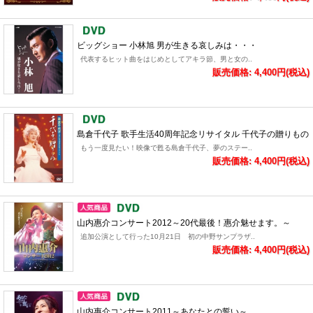
ビッグショー 小林旭 男が生きる哀しみは・・・
代表するヒット曲をはじめとしてアキラ節、男と女の..
販売価格: 4,400円(税込)
島倉千代子 歌手生活40周年記念リサイタル 千代子の贈りもの
もう一度見たい！映像で甦る島倉千代子、夢のステー..
販売価格: 4,400円(税込)
山内惠介コンサート2012～20代最後！惠介魅せます。～
追加公演として行った10月21日 初の中野サンプラザ..
販売価格: 4,400円(税込)
山内惠介コンサート2011～あなたとの誓い～