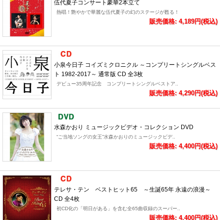
伍代夏子コンサート豪華2本立て
熱唱！艶やかで華麗な伍代夏子の幻のステージが甦る！
販売価格: 4,189円(税込)
小泉今日子 コイズミクロニクル ～コンプリートシングルベス
ト 1982-2017～ 通常版 CD 全3枚
デビュー35周年記念 コンプリートシングルベストア..
販売価格: 4,290円(税込)
水森かおり ミュージックビデオ・コレクション DVD
“ご当地ソングの女王”水森かおりのミュージックビデ..
販売価格: 4,400円(税込)
テレサ・テン ベストヒット65 ～生誕65年 永遠の浪漫～
CD 全4枚
初CD化の「明日がある」を含む全65曲収録のスーパー..
販売価格: 4,400円(税込)