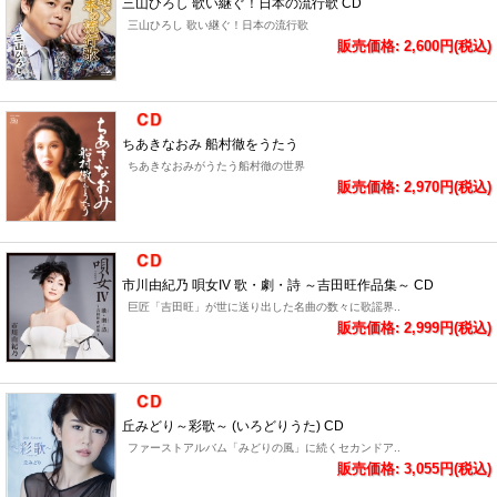
三山ひろし 歌い継ぐ！日本の流行歌 CD
三山ひろし 歌い継ぐ！日本の流行歌
販売価格: 2,600円(税込)
ちあきなおみ 船村徹をうたう
ちあきなおみがうたう船村徹の世界
販売価格: 2,970円(税込)
市川由紀乃 唄女IV 歌・劇・詩 ～吉田旺作品集～ CD
巨匠「吉田旺」が世に送り出した名曲の数々に歌謡界..
販売価格: 2,999円(税込)
丘みどり～彩歌～ (いろどりうた) CD
ファーストアルバム「みどりの風」に続くセカンドア..
販売価格: 3,055円(税込)